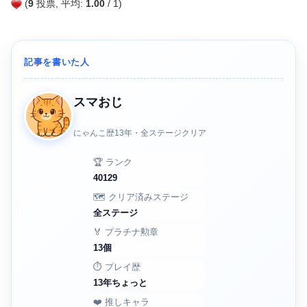
(
9
投票, 平均:
1.00
/ 1)
記事を書いた人
スマおじ
にゃんこ歴13年・全ステージクリア
🏆 ランク
40129
🗺️ クリア済みステージ
全ステージ
🏅 プラチナ勲章
13個
⏱️ プレイ歴
13年ちょっと
❤️ 推しキャラ