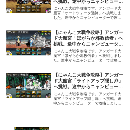
へ挑戦。途中からニャンピュータ
しくはないステージです。
ーで攻略。
にゃんこ大戦争攻略です。アンガード大
魔宮「オートウォーク迷路」へ挑戦しま
した。途中からニャンピューターで攻略
です。メタルの敵2種とふくろう博士が協
力して攻めて来るステージです。硬いメ
タルを素早く倒さないとふくろう博士を
【にゃんこ大戦争攻略】アンガー
アンガード大魔宮
倒しにくくなっています。戦闘自体は途
ド大魔宮「ほがらか邪教信者」へ
中からニャンピューターと書いてます
挑戦。途中からニャンピューター
が、敵がこちらの城の手前に来るまでは
で攻略。
何もしないでいて、敵がきたらニャンピ
にゃんこ大戦争攻略です。アンガード大
ューターをオンにするだけです。
魔宮「ほがらか邪教信者」へ挑戦しまし
た。途中からニャンピューターで攻略で
す。このステージでは「天使メガミエ
ル」と「イノワール」が協力して攻めて
きます。戦闘開始直後に出現する他の敵
【にゃんこ大戦争攻略】アンガー
アンガード大魔宮
はあまり強くありませんが、油断してい
ド大魔宮「ライトアップ隠し扉」
ると「イノワール」が猛攻を仕掛けてき
へ挑戦。途中からニャンピュータ
ます。そのため、「天使メガミエル」へ
ーで攻略。
の対策よりも黒い敵への対策が重要で
にゃんこ大戦争攻略です。アンガード大
す。
魔宮「ライトアップ隠し扉」へ挑戦。途
中からニャンピューターで攻略しまし
た。このステージの敵は「ハイエナジ
ー」、「レッド・エナG」、「テク・ノ
ロ爺」３種のみの構成です。「テク・ノ
ロ爺」のワープと「レッド・エナG」の
烈波がとても厄介です。しかも結構硬く