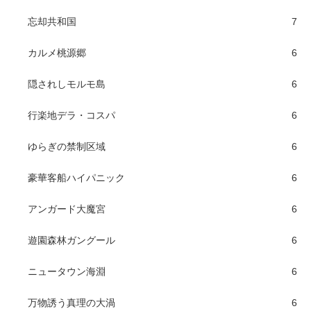
忘却共和国
7
カルメ桃源郷
6
隠されしモルモ島
6
行楽地デラ・コスパ
6
ゆらぎの禁制区域
6
豪華客船ハイパニック
6
アンガード大魔宮
6
遊園森林ガングール
6
ニュータウン海淵
6
万物誘う真理の大渦
6