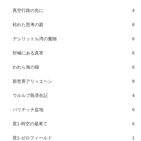
異空行路の先に
4
枯れた思考の庭
6
デシリットル湾の魔物
6
対極にある真実
6
われら海の猫
6
新世界アリ＝エヘン
8
ウルルブ島滞在記
4
バリチッチ盆地
6
星1-時空の最果て
6
星1-ゼロフィールド
1