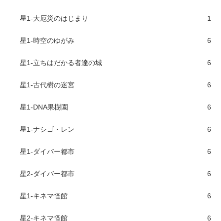
星1-大厄災のはじまり
1
星1-時空のゆがみ
6
星1-立ちはだかる者達の城
6
星1-古代樹の迷宮
6
星1-DNA果樹園
6
星1-ナシゴ・レン
6
星1-ダイバー都市
6
星2-ダイバー都市
6
星1-キネマ怪館
6
星2-キネマ怪館
6