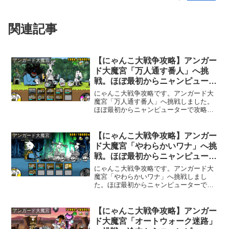
関連記事
【にゃんこ大戦争攻略】アンガー
アンガード大魔宮
ド大魔宮「万人通す番人」へ挑
戦。ほぼ最初からニャンピュータ
ーで攻略。
にゃんこ大戦争攻略です。アンガード大
魔宮「万人通す番人」へ挑戦しました。
ほぼ最初からニャンピューターで攻略で
す。このステージでは初登場の敵「ふく
ろう博士」が登場します。「ふくろう博
士」は黒い敵で浮いている敵であって超
【にゃんこ大戦争攻略】アンガー
アンガード大魔宮
賢者属性持ちです。しかも範囲攻撃の動
ド大魔宮「やわらかいワナ」へ挑
きを止める妨害をしてきます。他には妙
戦。ほぼ最初からニャンピュータ
に強い「ブラックブンブン」と「悪魔ベ
ーで攻略。
ヒモッス」などがこのステージでは登場
にゃんこ大戦争攻略です。アンガード大
します。
魔宮「やわらかいワナ」へ挑戦しまし
た。ほぼ最初からニャンピューターで攻
略です。このステージは一つ前のステー
ジより挑戦に必要な統率力が少ないで
す。明らかに罠があるステージなのです
【にゃんこ大戦争攻略】アンガー
アンガード大魔宮
が、ステージ名に「ワナ」と入っている
ド大魔宮「オートウォーク迷路」
のが面白いです。「ワナ」に気づけば難