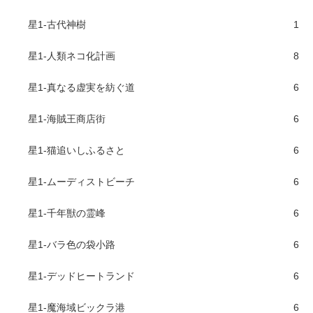
星1-古代神樹
1
星1-人類ネコ化計画
8
星1-真なる虚実を紡ぐ道
6
星1-海賊王商店街
6
星1-猫追いしふるさと
6
星1-ムーディストビーチ
6
星1-千年獣の霊峰
6
星1-バラ色の袋小路
6
星1-デッドヒートランド
6
星1-魔海域ビックラ港
6