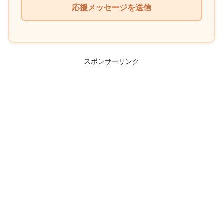
の
フ
ィ
ー
ル
スポンサーリンク
ド
は
空
の
ま
ま
に
し
て
く
だ
さ
い