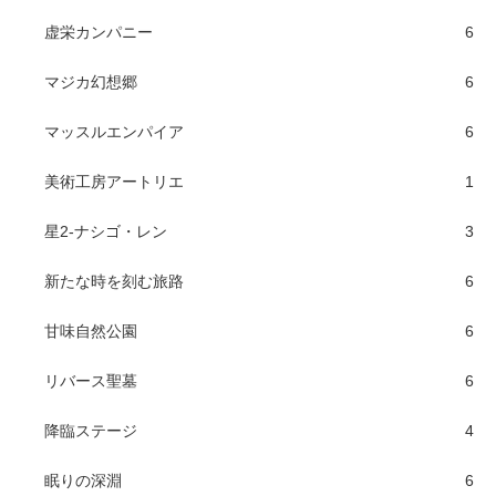
虚栄カンパニー
6
マジカ幻想郷
6
マッスルエンパイア
6
美術工房アートリエ
1
星2-ナシゴ・レン
3
新たな時を刻む旅路
6
甘味自然公園
6
リバース聖墓
6
降臨ステージ
4
眠りの深淵
6