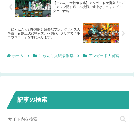
て中々倒せないです。
【にゃんこ大戦争攻略】アンガード大魔宮「ライ
トアップ隠し扉」へ挑戦。途中からニャンピュー
ターで攻略。
【にゃんこ大戦争攻略】超拳獣ブンナグリオス大
降臨「百獣王決戦神ムズ」へ挑戦。クリアで「ネ
コボウラー」が手に入ります。
ホーム
にゃんこ大戦争攻略
アンガード大魔宮
記事の検索