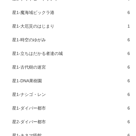
星1-魔海域ビックラ港
6
星1-大厄災のはじまり
1
星1-時空のゆがみ
6
星1-立ちはだかる者達の城
6
星1-古代樹の迷宮
6
星1-DNA果樹園
6
星1-ナシゴ・レン
6
星1-ダイバー都市
6
星2-ダイバー都市
6
星1-キネマ怪館
6