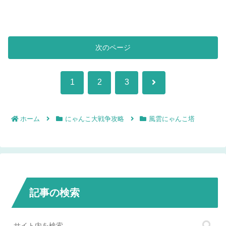
次のページ
次
1
2
3
へ
ホーム
にゃんこ大戦争攻略
風雲にゃんこ塔
記事の検索