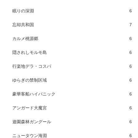
眠りの深淵
6
忘却共和国
7
カルメ桃源郷
6
隠されしモルモ島
6
行楽地デラ・コスパ
6
ゆらぎの禁制区域
6
豪華客船ハイパニック
6
アンガード大魔宮
6
遊園森林ガングール
6
ニュータウン海淵
6