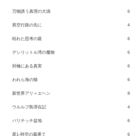
万物誘う真理の大渦
6
異空行路の先に
4
枯れた思考の庭
6
デシリットル湾の魔物
6
対極にある真実
6
われら海の猫
6
新世界アリ＝エヘン
8
ウルルブ島滞在記
4
バリチッチ盆地
6
星1-時空の最果て
6