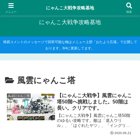
にゃんこ大戦争の攻略がメインですが、他のゲームの記事もたまに書いてます
にゃんこ大戦争攻略基地
メニュー
検索
にゃんこ大戦争攻略基地
簡易コメントのメッセージで回答可能な物はメニュー上部「おたより広場」で公開して
おります。8/4に更新してます。
風雲にゃんこ塔
【にゃんこ大戦争】風雲にゃんこ
風雲にゃんこ塔
塔50階へ挑戦しました。50階は
長い。クリアです。
【にゃんこ大戦争】風雲にゃんこ塔50階
のゆるい攻略です。敵は「達人ウリ
ル」、「はぐれたヤツ」、「イングリッ
ス」、「古代わんこ」。「ネコ仙人」や
2020.06.21
「謎仮面のウララー」が弱く思えるほど