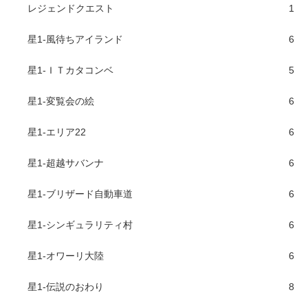
レジェンドクエスト
1
星1-風待ちアイランド
6
星1-ＩＴカタコンベ
5
星1-変覧会の絵
6
星1-エリア22
6
星1-超越サバンナ
6
星1-ブリザード自動車道
6
星1-シンギュラリティ村
6
星1-オワーリ大陸
6
星1-伝説のおわり
8