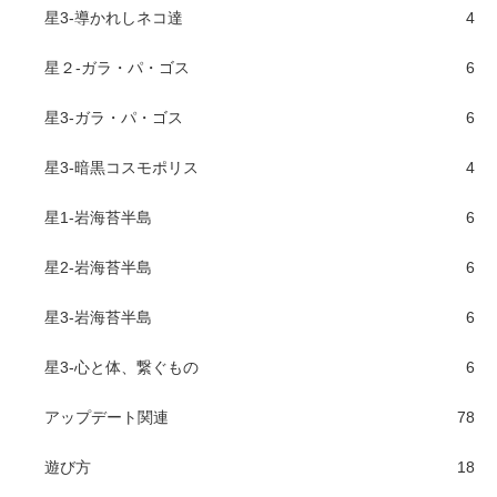
星3-導かれしネコ達
4
星２-ガラ・パ・ゴス
6
星3-ガラ・パ・ゴス
6
星3-暗黒コスモポリス
4
星1-岩海苔半島
6
星2-岩海苔半島
6
星3-岩海苔半島
6
星3-心と体、繋ぐもの
6
アップデート関連
78
遊び方
18