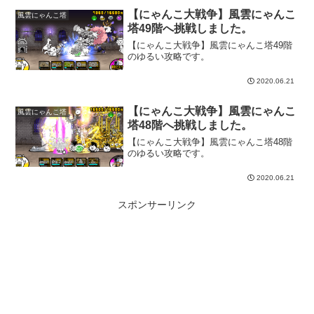
強かったです。運よく手に入れていた
「黒蝶のミタマダーク」と「皇獣ガオ
【にゃんこ大戦争】風雲にゃんこ
風雲にゃんこ塔
ウ」を使ってクリア出来ましたが、手に
塔49階へ挑戦しました。
入れていなかったら、私には無理だった
【にゃんこ大戦争】風雲にゃんこ塔49階
と思います。
のゆるい攻略です。
2020.06.21
【にゃんこ大戦争】風雲にゃんこ
風雲にゃんこ塔
塔48階へ挑戦しました。
【にゃんこ大戦争】風雲にゃんこ塔48階
のゆるい攻略です。
2020.06.21
スポンサーリンク