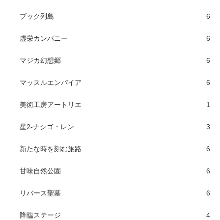
ブック列島
6
虚栄カンパニー
6
マジカ幻想郷
6
マッスルエンパイア
6
美術工房アートリエ
1
星2-ナシゴ・レン
3
新たな時を刻む旅路
6
甘味自然公園
6
リバース聖墓
6
降臨ステージ
4