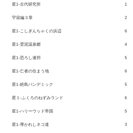
星1-古代研究所
1
宇宙編３章
2
星1-こしぎんちゃくの浜辺
6
星1-雲泥温泉郷
4
星1-恐ろし連邦
5
星1-亡者の住まう地
6
星1-絶島パンデミック
5
星１-ふくろのねずみランド
6
星1-ハリーウッド帝国
5
星1-導かれしネコ達
3