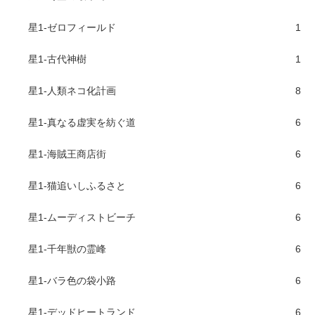
星1-ゼロフィールド
1
星1-古代神樹
1
星1-人類ネコ化計画
8
星1-真なる虚実を紡ぐ道
6
星1-海賊王商店街
6
星1-猫追いしふるさと
6
星1-ムーディストビーチ
6
星1-千年獣の霊峰
6
星1-バラ色の袋小路
6
星1-デッドヒートランド
6