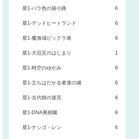
星1-バラ色の袋小路
6
星1-デッドヒートランド
6
星1-魔海域ビックラ港
6
星1-大厄災のはじまり
1
星1-時空のゆがみ
6
星1-立ちはだかる者達の城
6
星1-古代樹の迷宮
6
星1-DNA果樹園
6
星1-ナシゴ・レン
6