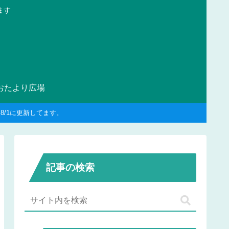
ます
おたより広場
/1に更新してます。
記事の検索