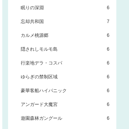
眠りの深淵
6
忘却共和国
7
カルメ桃源郷
6
隠されしモルモ島
6
行楽地デラ・コスパ
6
ゆらぎの禁制区域
6
豪華客船ハイパニック
6
アンガード大魔宮
6
遊園森林ガングール
6