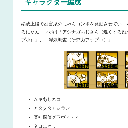
キャラクター編成
編成上段で妨害系のにゃんコンボを発動させていま
るにゃんコンボは「アシナガおじさん（遅くする効
プ小）」、「浮気調査（研究力アップ中）」。
ムキあしネコ
アタタタアシラン
魔神探偵グラヴィティー
ネコにぎり