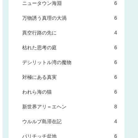
ニュータウン海淵
6
万物誘う真理の大渦
6
異空行路の先に
4
枯れた思考の庭
6
デシリットル湾の魔物
6
対極にある真実
6
われら海の猫
6
新世界アリ＝エヘン
8
ウルルブ島滞在記
4
バリチッチ盆地
6