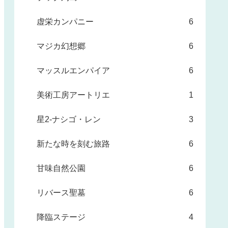
虚栄カンパニー
6
マジカ幻想郷
6
マッスルエンパイア
6
美術工房アートリエ
1
星2-ナシゴ・レン
3
新たな時を刻む旅路
6
甘味自然公園
6
リバース聖墓
6
降臨ステージ
4