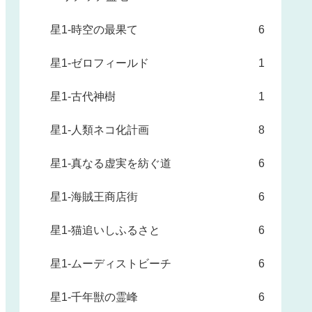
星1-時空の最果て
6
星1-ゼロフィールド
1
星1-古代神樹
1
星1-人類ネコ化計画
8
星1-真なる虚実を紡ぐ道
6
星1-海賊王商店街
6
星1-猫追いしふるさと
6
星1-ムーディストビーチ
6
星1-千年獣の霊峰
6