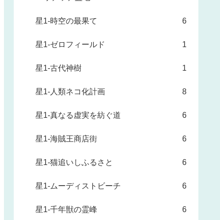
星1-時空の最果て
6
星1-ゼロフィールド
1
星1-古代神樹
1
星1-人類ネコ化計画
8
星1-真なる虚実を紡ぐ道
6
星1-海賊王商店街
6
星1-猫追いしふるさと
6
星1-ムーディストビーチ
6
星1-千年獣の霊峰
6