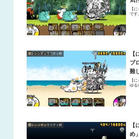
気
【に
です
【
星1-シンギュラリティ村
ブ
難
【に
ゆる
【
星1-シンギュラリティ村
め