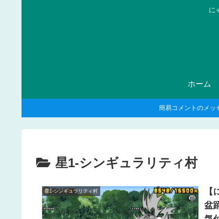
に
ホーム
簡易コメントのメッ
星1-シンギュラリティ村
【
星1-シンギュラリティ村
盆