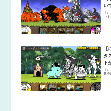
い
【に
です
【
星1-シンギュラリティ村
タ
ト
【に
販売