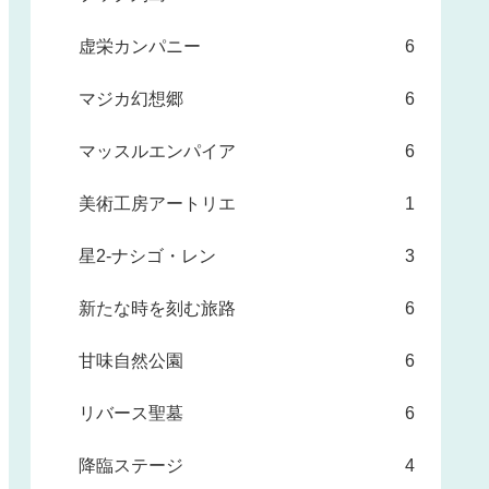
虚栄カンパニー
6
マジカ幻想郷
6
マッスルエンパイア
6
美術工房アートリエ
1
星2-ナシゴ・レン
3
新たな時を刻む旅路
6
甘味自然公園
6
リバース聖墓
6
降臨ステージ
4