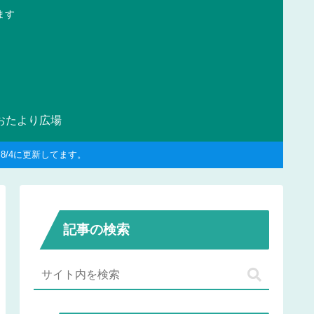
ます
おたより広場
/4に更新してます。
記事の検索