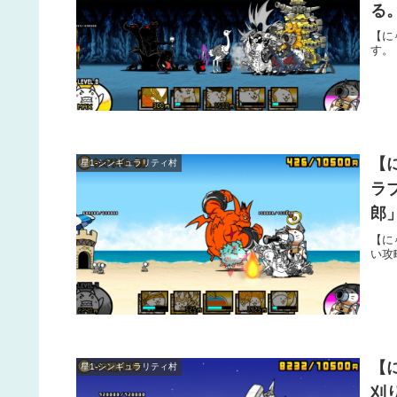
る
【に
す。
【
星1-シンギュラリティ村
ラ
郎
【に
い攻
【
星1-シンギュラリティ村
刈