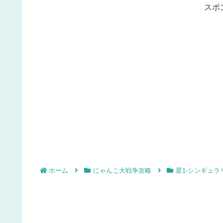
スポ
ホーム
にゃんこ大戦争攻略
星1-シンギュラ