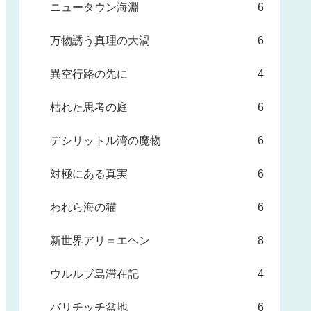
ニュータウン海淵
6
万物誘う真理の大渦
6
異空行路の先に
4
枯れた思考の庭
6
デシリットル湾の魔物
6
対極にある真実
6
われら海の猫
6
新世界アリ＝エヘン
8
ウルルブ島滞在記
4
バリチッチ盆地
6