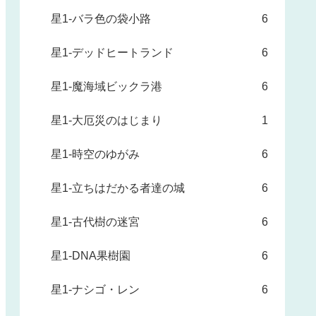
星1-バラ色の袋小路
6
星1-デッドヒートランド
6
星1-魔海域ビックラ港
6
星1-大厄災のはじまり
1
星1-時空のゆがみ
6
星1-立ちはだかる者達の城
6
星1-古代樹の迷宮
6
星1-DNA果樹園
6
星1-ナシゴ・レン
6