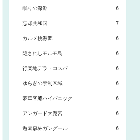
眠りの深淵
6
忘却共和国
7
カルメ桃源郷
6
隠されしモルモ島
6
行楽地デラ・コスパ
6
ゆらぎの禁制区域
6
豪華客船ハイパニック
6
アンガード大魔宮
6
遊園森林ガングール
6