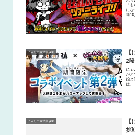
久々
「も
にな
達1
【
にゃんこ大戦争攻略
2
にゃ
がと
始と
は、
【
にゃんこ大戦争攻略
挑