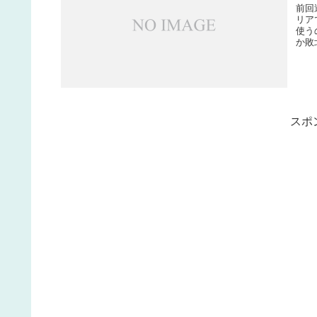
前回
リア
使う
か敗
スポ