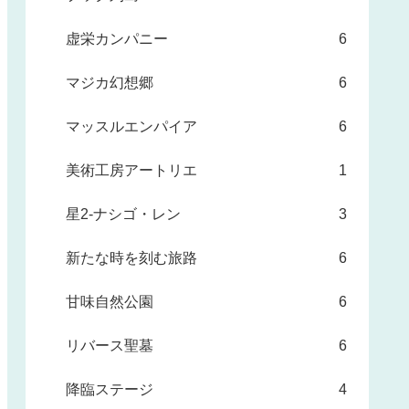
虚栄カンパニー
6
マジカ幻想郷
6
マッスルエンパイア
6
美術工房アートリエ
1
星2-ナシゴ・レン
3
新たな時を刻む旅路
6
甘味自然公園
6
リバース聖墓
6
降臨ステージ
4