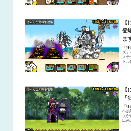
【
にゃんこ大戦争攻略
登
ま
「狂
ズ」
ステ
トル
【
にゃんこ大戦争攻略
「
「狂
へ挑
度か
出来