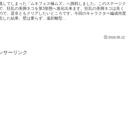
逃してしまった「ムキフェス極ムズ」へ挑戦しました。このステージク
で、狂乱の美脚ネコを第3形態へ進化出来ます。狂乱の美脚ネコは良く
ので、是非ともクリアしたいところです。今回のキャラクター編成何度
北した結果、壁は要らず、遠距離型...
2016.05.12
ンサーリンク