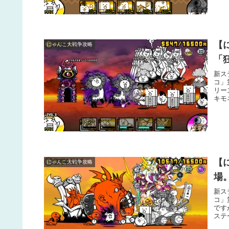
【
にゃんこ大戦争攻略
「
新ス
コ」
リー
キモ
【
にゃんこ大戦争攻略
場
新ス
コ」
です
ステ