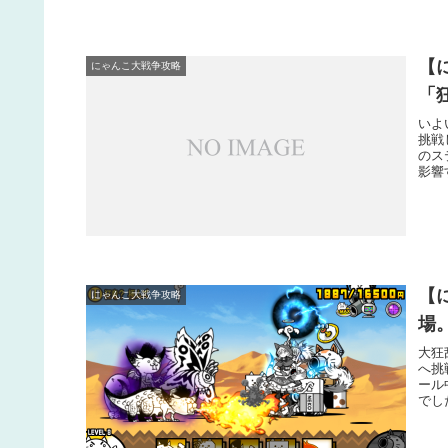
【
にゃんこ大戦争攻略
「
いよ
挑戦
のス
影響
【
にゃんこ大戦争攻略
場
大狂
へ挑
ール
でし