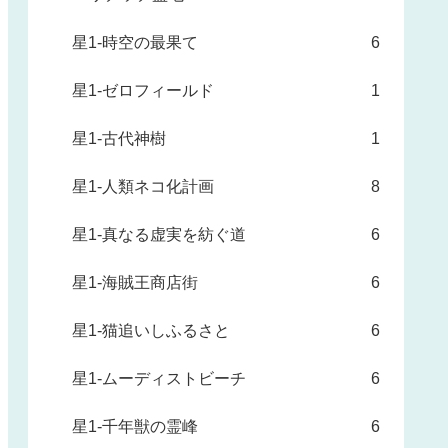
星1-時空の最果て
6
星1-ゼロフィールド
1
星1-古代神樹
1
星1-人類ネコ化計画
8
星1-真なる虚実を紡ぐ道
6
星1-海賊王商店街
6
星1-猫追いしふるさと
6
星1-ムーディストビーチ
6
星1-千年獣の霊峰
6