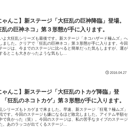
にゃんこ】新ステージ「大狂乱の巨神降臨」登場。
狂乱の巨神ネコ」第３形態が手に入ります。
いよ大狂乱シリーズも最後です。新ステージ「ネコハザード極ムズ」へ
しました。クリアで「狂乱の巨神ネコ」第３形態が手に入ります。今回
テージは、今までのステージに比べると簡単だった気もしますが、運が
するとこも大きかったような気もし...
2016.04.27
にゃんこ】新ステージ「大狂乱のトカゲ降臨」登
。「狂乱のネコトカゲ」第３形態が手に入ります。
乱シリーズもトカゲまで来ました。早速、新ステージ「狂竜？極ムズ」
戦です。今回のステージも嫌になるほど敗北しました。アイテム半額セ
中で良かった（笑）。今回のステージは、私の苦手なタイプのステージ
た。あのラッコが出てくるステージ...