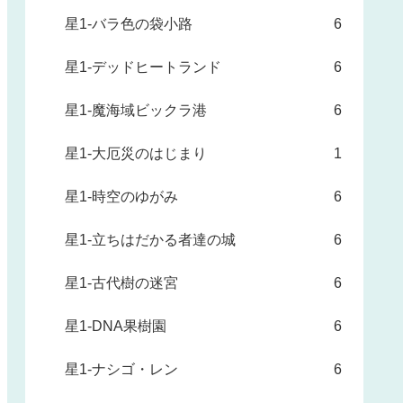
星1-バラ色の袋小路
6
星1-デッドヒートランド
6
星1-魔海域ビックラ港
6
星1-大厄災のはじまり
1
星1-時空のゆがみ
6
星1-立ちはだかる者達の城
6
星1-古代樹の迷宮
6
星1-DNA果樹園
6
星1-ナシゴ・レン
6