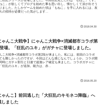
に狂乱シリーズが登場しました。今回狂乱化したのは「もねこ」です。
ねこ」が欲しくてブログを始めた事を思い出し、懐かしくて涙が出そう
りました。たしかゲームを始めた頃は「もねこ」を手に入れるには、友
0人の招待が必要だった気がします...
2018.04.30
にゃんこ大戦争】にゃんこ大戦争×消滅都市コラボ第
段登場。「狂乱のユキ」がガチャに登場しました。
んこ大戦争×消滅都市コラボ第2段が来ました。私には、前回のコラボ
ても難しかったのですが、今回はどんな感じなんでしょうか。コラボ開
同時にガチャ割引と11連で超激レア確定も来ました。コラボガチャに
「狂乱のユキ」が追加。能力は、赤...
2016.05.20
にゃんこ】前回逃した「大狂乱のキモネコ降臨」へ
戦しました