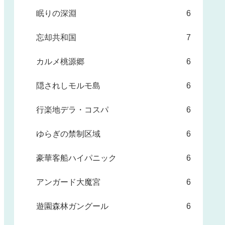
眠りの深淵
6
忘却共和国
7
カルメ桃源郷
6
隠されしモルモ島
6
行楽地デラ・コスパ
6
ゆらぎの禁制区域
6
豪華客船ハイパニック
6
アンガード大魔宮
6
遊園森林ガングール
6