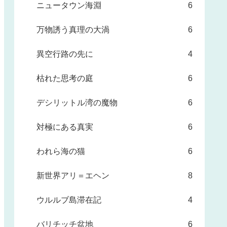
ニュータウン海淵
6
万物誘う真理の大渦
6
異空行路の先に
4
枯れた思考の庭
6
デシリットル湾の魔物
6
対極にある真実
6
われら海の猫
6
新世界アリ＝エヘン
8
ウルルブ島滞在記
4
バリチッチ盆地
6