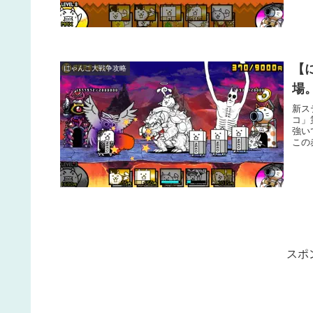
【
にゃんこ大戦争攻略
場
新ス
コ」
強い
この
スポ