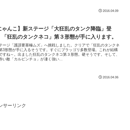
2016.04.09
にゃんこ】新ステージ「大狂乱のタンク降臨」登
。「狂乱のタンクネコ」第３形態が手に入ります。
テージ「護謨要塞極ムズ」へ挑戦しました。クリアで「狂乱のタンクネ
第3形態が手に入るそうです。すぐにブラッゴリ多数登場。これが結構
ですね～。出ました狂乱のタンクネコ第３形態。硬そうです。そして、
赤い敵「カルピンチョ」が凄く強い...
2016.04.06
ンサーリンク