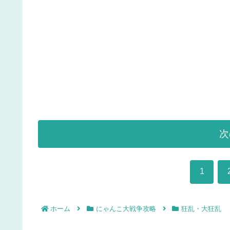
次
1
ホーム
にゃんこ大戦争攻略
狂乱・大狂乱