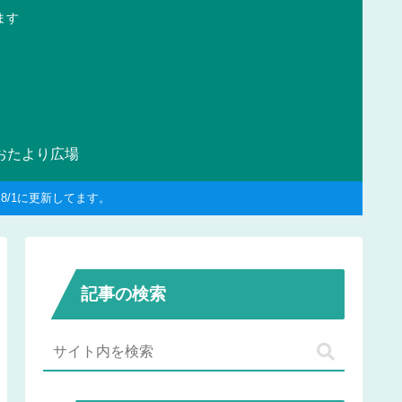
ます
おたより広場
/1に更新してます。
記事の検索