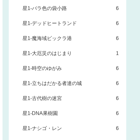
星1-バラ色の袋小路
6
星1-デッドヒートランド
6
星1-魔海域ビックラ港
6
星1-大厄災のはじまり
1
星1-時空のゆがみ
6
星1-立ちはだかる者達の城
6
星1-古代樹の迷宮
6
星1-DNA果樹園
6
星1-ナシゴ・レン
6