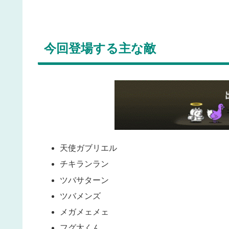
今回登場する主な敵
天使ガブリエル
チキランラン
ツバサターン
ツバメンズ
メガメェメェ
フグ太くん