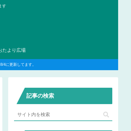
ます
おたより広場
/4に更新してます。
記事の検索