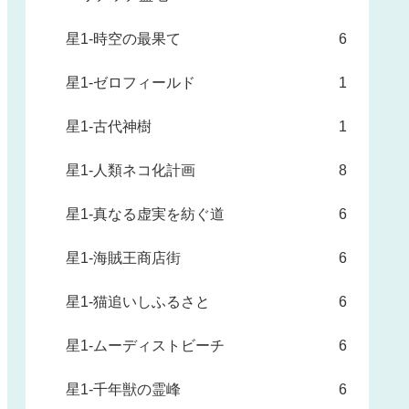
星1-時空の最果て
6
星1-ゼロフィールド
1
星1-古代神樹
1
星1-人類ネコ化計画
8
星1-真なる虚実を紡ぐ道
6
星1-海賊王商店街
6
星1-猫追いしふるさと
6
星1-ムーディストビーチ
6
星1-千年獣の霊峰
6