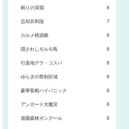
眠りの深淵
6
忘却共和国
7
カルメ桃源郷
6
隠されしモルモ島
6
行楽地デラ・コスパ
6
ゆらぎの禁制区域
6
豪華客船ハイパニック
6
アンガード大魔宮
6
遊園森林ガングール
6