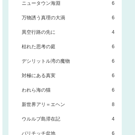
ニュータウン海淵
6
万物誘う真理の大渦
6
異空行路の先に
4
枯れた思考の庭
6
デシリットル湾の魔物
6
対極にある真実
6
われら海の猫
6
新世界アリ＝エヘン
8
ウルルブ島滞在記
4
バリチッチ盆地
6