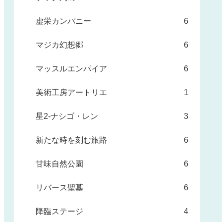
虚栄カンパニー
6
マジカ幻想郷
6
マッスルエンパイア
6
美術工房アートリエ
1
星2-ナシゴ・レン
3
新たな時を刻む旅路
6
甘味自然公園
6
リバース聖墓
6
降臨ステージ
4