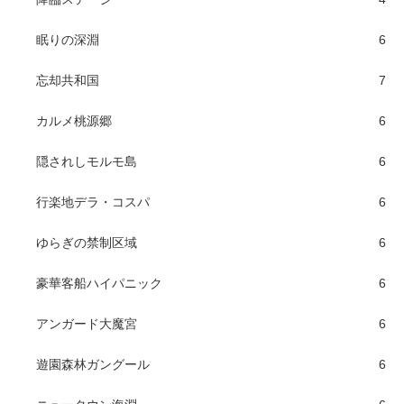
眠りの深淵
6
忘却共和国
7
カルメ桃源郷
6
隠されしモルモ島
6
行楽地デラ・コスパ
6
ゆらぎの禁制区域
6
豪華客船ハイパニック
6
アンガード大魔宮
6
遊園森林ガングール
6