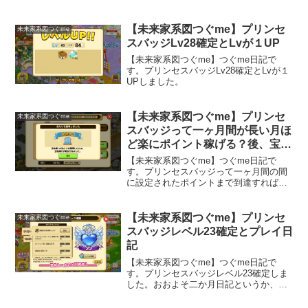
ル」がスタートですね(^^)。一日10回気球
を飛ばせるように頑張ります。
【未来家系図つぐme】プリンセ
未来家系図つぐme
スバッジLv28確定とLvが１UP
【未来家系図つぐme】つぐme日記で
す。プリンセスバッジLv28確定とLvが１
UPしました。
【未来家系図つぐme】プリンセ
未来家系図つぐme
スバッジって一ヶ月間が長い月ほ
ど楽にポイント稼げる？後、宝物
庫１で当たり引きました。
【未来家系図つぐme】つぐme日記で
す。プリンセスバッジって一ヶ月間の間
に設定されたポイントまで到達すればレ
ベルがあがるのですが、レベルあげの為
に稼ぐポイントは、デイリーミッション
は簡単でマンスリーミッションはちょっ
【未来家系図つぐme】プリンセ
未来家系図つぐme
と難しいです。デイリーポイントは簡単
スバッジレベル23確定とプレイ日
に1日最大5ポイントまで稼げます。その
記
為、ひと月が31日まである月はデイリー
ポイントでプリンセスバッジのポイント
【未来家系図つぐme】つぐme日記で
を稼ぎやすく、30日までの月は1日分減る
す。プリンセスバッジレベル23確定しま
ので、一ヶ月でレベルを１ずつ上げたい
した。おおよそ二か月日記というか、プ
場合、少しマンスリーミッションを頑張
レイ日記を書けていませんでした。あま
る必要があるのかなと思いました。たっ
り大きな変化のあるゲームではないの