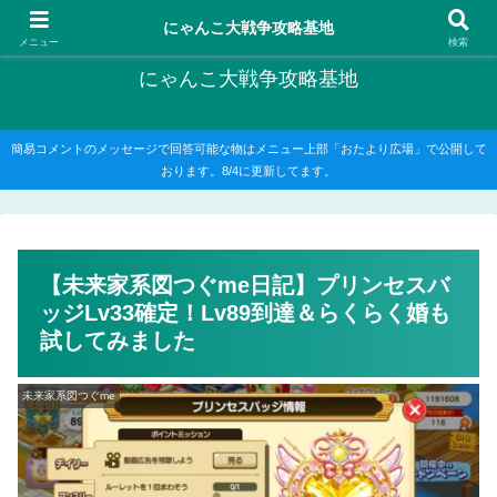
にゃんこ大戦争の攻略がメインですが、他のゲームの記事もたまに書いてます
にゃんこ大戦争攻略基地
メニュー
検索
にゃんこ大戦争攻略基地
簡易コメントのメッセージで回答可能な物はメニュー上部「おたより広場」で公開して
おります。8/4に更新してます。
【未来家系図つぐme日記】プリンセスバ
ッジLv33確定！Lv89到達＆らくらく婚も
試してみました
未来家系図つぐme