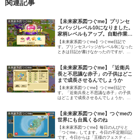
関連記事
【未来家系図つぐme】プリンセ
未来家系図つぐme
スバッジレベル10になりました。
家柄レベルもアップ。自動作業ロ
ボット継続したらとても便利でし
【未来家系図つぐme】つぐme日記で
た。
す。プリンセスバッジがレベル9になった
ときは日記が書けなかったのですが、本
日レベル10になりました。家柄レベルも
アップです。サブスクリプション契約の
自動作業ロボットの解約を忘れたのです
【未来家系図つぐme】「近衛兵
未来家系図つぐme
が、継続したらとても便利でした。
長と不思議な赤子」の子供はどこ
まで成長させるんでしょうか
【未来家系図つぐme】つぐme日記で
す。「近衛兵長と不思議な赤子」の子供
はどこまで成長させるんでしょうか。な
んだかイベントがあるたびに頑張って成
長させる事を気にしていたんですが、実
はある程度成長させたら、皆さん成長さ
【未来家系図つぐme】つぐmeの
未来家系図つぐme
せるのはあまりしないのかなと思いまし
世界にも台風くるのね
た。ある程度成長させたら、学習以外で
【未来家系図つぐme】毎日のんびりと
ポイント稼いでいるんだと思いますが、
「つぐme」してます。今日の不定期日記
果たしてどうやって稼ぐのかが気になり
です。今日からは「王様のフェスティバ
ました。