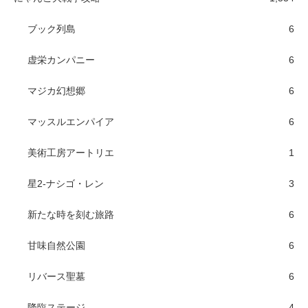
ブック列島
6
虚栄カンパニー
6
マジカ幻想郷
6
マッスルエンパイア
6
美術工房アートリエ
1
星2-ナシゴ・レン
3
新たな時を刻む旅路
6
甘味自然公園
6
リバース聖墓
6
降臨ステージ
4