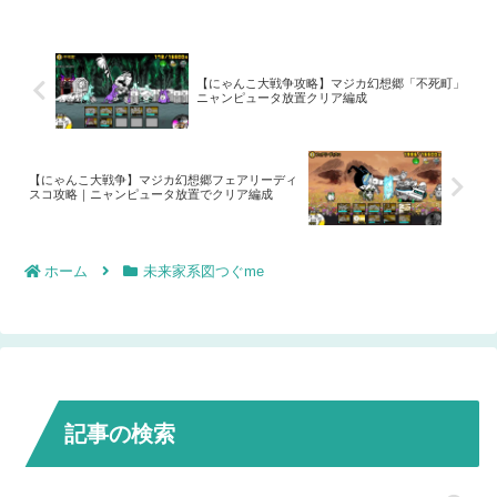
た5ポイントですが、マンスリーミッショ
で、どうしてもブログの内容が毎回似通
ンで5ポイント稼ぐのは意外と大変かなと
ってしまいますが、読んでいただけたら
思ったので、つまらない事ですが思った
嬉しいです。
事を書いてみました。解釈を間違えてい
たらご指摘下さい。
【にゃんこ大戦争攻略】マジカ幻想郷「不死町」
ニャンピュータ放置クリア編成
【にゃんこ大戦争】マジカ幻想郷フェアリーディ
スコ攻略｜ニャンピュータ放置でクリア編成
ホーム
未来家系図つぐme
記事の検索