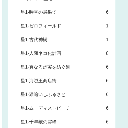
星1-時空の最果て
6
星1-ゼロフィールド
1
星1-古代神樹
1
星1-人類ネコ化計画
8
星1-真なる虚実を紡ぐ道
6
星1-海賊王商店街
6
星1-猫追いしふるさと
6
星1-ムーディストビーチ
6
星1-千年獣の霊峰
6