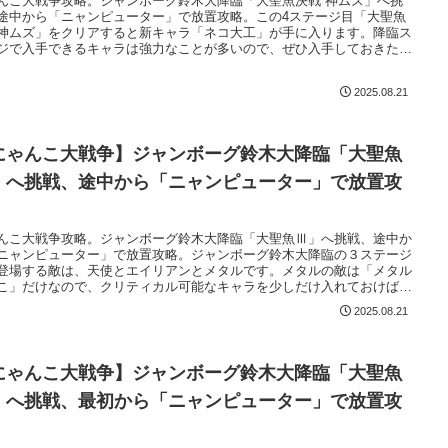
んこ大戦争攻略。ジャンボーグ鈴木大降臨「大聖魚決戦 神ムズ」へ挑
途中から「ニャンピューター」で放置攻略。この4ステージ目「大聖魚
神ムズ」をクリアすると新キャラ「ネコ大工」が手に入ります。降臨ス
ジで入手できるキャラは強力なことが多いので、ぜひ入手しておきたい
ろです。ちょっと私には難しかったので超激レアに頑張って貰いまし
2025.08.21
にゃんこ大戦争】ジャンボーグ鈴木大降臨「大聖魚
」へ挑戦、途中から「ニャンピューター」で放置攻
んこ大戦争攻略。ジャンボーグ鈴木大降臨「大聖魚Ⅲ」へ挑戦、途中か
ニャンピューター」で放置攻略。ジャンボーグ鈴木大降臨の３ステージ
登場する敵は、天使とエイリアンとメタルです。メタルの敵は「メタル
こ」だけなので、クリティカル可能なキャラを少しだけ入れておけば大
でした。ボスの「ジャンボーグ鈴木」は波動を放ってくるため、こちら
2025.08.21
動ストッパーを2体編成しました。
にゃんこ大戦争】ジャンボーグ鈴木大降臨「大聖魚
」へ挑戦、最初から「ニャンピューター」で放置攻