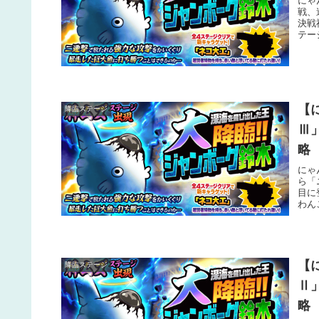
にゃ
戦、
決戦
テー
とこ
た。
【
降臨ステージ
Ⅲ
略
にゃ
ら「
目に
わん
丈夫
は波
【
降臨ステージ
Ⅱ
略