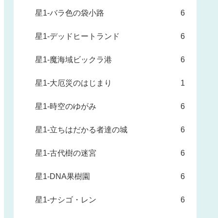
星1-バラ色の袋小路
6
星1-デッドヒートランド
6
星1-魔海域ビックラ港
6
星1-大厄災のはじまり
1
星1-時空のゆがみ
6
星1-立ちはだかる者達の城
6
星1-古代樹の迷宮
6
星1-DNA果樹園
6
星1-ナシゴ・レン
6