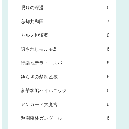
眠りの深淵
6
忘却共和国
7
カルメ桃源郷
6
隠されしモルモ島
6
行楽地デラ・コスパ
6
ゆらぎの禁制区域
6
豪華客船ハイパニック
6
アンガード大魔宮
6
遊園森林ガングール
6