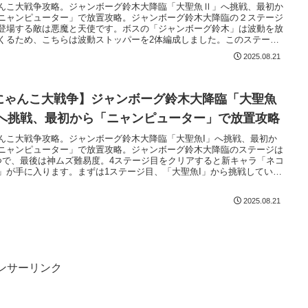
んこ大戦争攻略。ジャンボーグ鈴木大降臨「大聖魚Ⅱ」へ挑戦、最初か
ニャンピューター」で放置攻略。ジャンボーグ鈴木大降臨の２ステージ
登場する敵は悪魔と天使です。ボスの「ジャンボーグ鈴木」は波動を放
くるため、こちらは波動ストッパーを2体編成しました。このステージ
場する悪魔の敵は強くないので、悪魔対策に重点を置く必要はありませ
2025.08.21
にゃんこ大戦争】ジャンボーグ鈴木大降臨「大聖魚
」へ挑戦、最初から「ニャンピューター」で放置攻略
んこ大戦争攻略。ジャンボーグ鈴木大降臨「大聖魚I」へ挑戦、最初か
ニャンピューター」で放置攻略。ジャンボーグ鈴木大降臨のステージは
つで、最後は神ムズ難易度。4ステージ目をクリアすると新キャラ「ネコ
」が手に入ります。まずは1ステージ目、「大聖魚I」から挑戦していき
。
2025.08.21
ンサーリンク