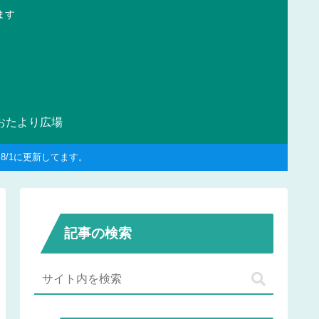
ます
おたより広場
/1に更新してます。
記事の検索