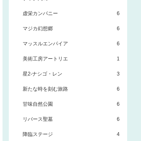
虚栄カンパニー
6
マジカ幻想郷
6
マッスルエンパイア
6
美術工房アートリエ
1
星2-ナシゴ・レン
3
新たな時を刻む旅路
6
甘味自然公園
6
リバース聖墓
6
降臨ステージ
4