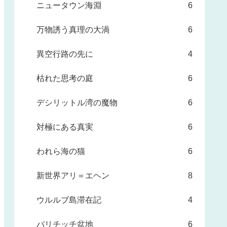
ニュータウン海淵
6
万物誘う真理の大渦
6
異空行路の先に
4
枯れた思考の庭
6
デシリットル湾の魔物
6
対極にある真実
6
われら海の猫
6
新世界アリ＝エヘン
8
ウルルブ島滞在記
4
バリチッチ盆地
6