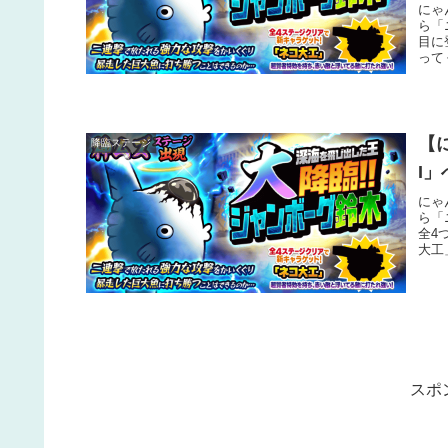
にゃ
ら「
目に
って
に登
ん。
【
降臨ステージ
I
にゃ
ら「
全4
大工
ます
スポ