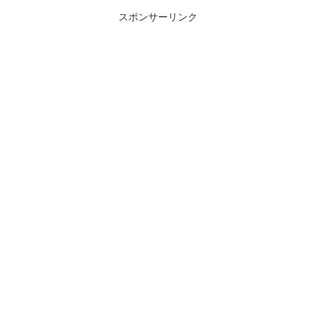
ル
スポンサーリンク
ド
は
空
の
ま
ま
に
し
て
く
だ
さ
い
。