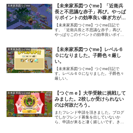
【未来家系図つぐme】「近衛兵
未来家系図つぐme
長と不思議な赤子」再び。やっぱ
りポイントの効率良い稼ぎ方がわ
からない。
【未来家系図つぐme】つぐme日記で
す。「近衛兵長と不思議な赤子」再び。
やっぱりこのイベントの効率良いポイン
トの稼ぎ方がわからない。このイベン
ト、序盤はポイントを稼ぐのが簡単です
が、大学受験できるようになったら、何
【未来家系図つぐme】レベル６
未来家系図つぐme
をして稼ぐのが良いのかな。受験を何度
０になりました。子爵色々厳し
もして差し入れでポイントを稼いだりす
い。
るのが良いのかとか色々考えましたが、
それってかなり大変ですよね。
【未来家系図つぐme】つぐme日記で
す。レベル６０になりました。子爵色々
厳しい。
【つぐｍｅ】大学受験に挑戦して
未来家系図つぐme
みました。2校しか受けられない
のは何故だろう。
またフレンド申請を頂きました。ブログ
でしかフレンド募集を出していないか
ら、申請が来ると凄く嬉しいです。きっ
とブログを読んで頂いた方ですもんね。
有難う御座います。さて、今日は、大学