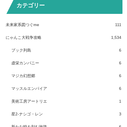
カテゴリー
未来家系図つぐme
111
にゃんこ大戦争攻略
1,534
ブック列島
6
虚栄カンパニー
6
マジカ幻想郷
6
マッスルエンパイア
6
美術工房アートリエ
1
星2-ナシゴ・レン
3
新たな時を刻む旅路
6