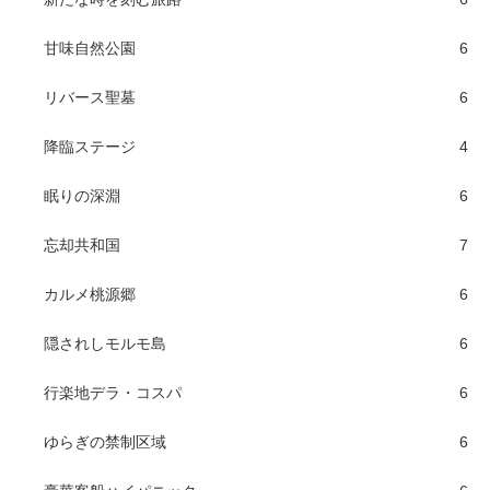
甘味自然公園
6
リバース聖墓
6
降臨ステージ
4
眠りの深淵
6
忘却共和国
7
カルメ桃源郷
6
隠されしモルモ島
6
行楽地デラ・コスパ
6
ゆらぎの禁制区域
6