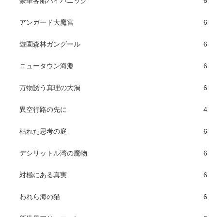
豪華客船ハイパニック
6
アンガード大魔宮
6
遊園森林ガングール
6
ニュータウン海淵
6
万物誘う真理の大渦
6
異空行路の先に
4
枯れた思考の庭
6
デシリットル湾の魔物
6
対極にある真実
6
われら海の猫
6