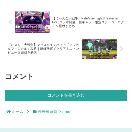
【にゃんこ大戦争】Fate/stay night [Heaven’s
Feel]コラボ開催！新キャラ・限定ステージ・ログ
イン報酬まとめ
【にゃんこ大戦争】マッスルエンパイア「マジカ
ルフィジカル」攻略｜ほぼ放置でクリア！ニャン
ピュータ編成を解説
コメント
コメントを書き込む
ホーム
未来家系図つぐme