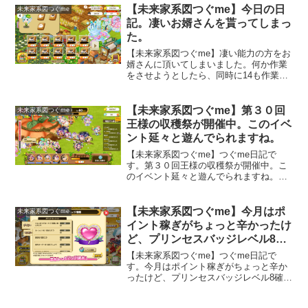
受に挑戦してみました。そして、初の受
【未来家系図つぐme】今日の日
未来家系図つぐme
験結果は合格です。「ふつう...
記。凄いお婿さんを貰ってしまっ
た。
【未来家系図つぐme】凄い能力の方をお
婿さんに頂いてしまいました。何か作業
をさせようとしたら、同時に14も作業出
来るんです。凄すぎる。一体どうやった
ら、このような能力を持てるのだろう。
今まで私の一族にいた方は、最大でも同
【未来家系図つぐme】第３０回
未来家系図つぐme
時に作業できる数が10だったので11以上
王様の収穫祭が開催中。このイベ
は作業画面がどうなるのか疑問でした。
ント延々と遊んでられますね。
今日、それが解決です。
【未来家系図つぐme】つぐme日記で
す。第３０回王様の収穫祭が開催中。こ
のイベント延々と遊んでられますね。沢
山のプレイヤーの方の姿が見られて楽し
いイベントです。
【未来家系図つぐme】今月はポ
未来家系図つぐme
イント稼ぎがちょっと辛かったけ
ど、プリンセスバッジレベル8確
定です
【未来家系図つぐme】つぐme日記で
す。今月はポイント稼ぎがちょっと辛か
ったけど、プリンセスバッジレベル8確定
です。