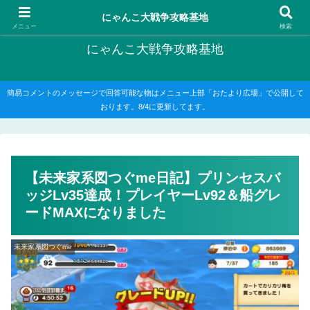
にゃんこ大戦争の攻略がメインですが、他のゲームの記事もたまに書いてます
にゃんこ大戦争攻略基地
メニュー
検索
にゃんこ大戦争攻略基地
簡易コメントのメッセージで回答可能な物はメニュー上部「おたより広場」で公開して
おります。8/4に更新してます。
【未来家系図つぐme日記】プリンセスバ
ッジLv35達成！プレイヤーLv92＆船グレ
ードMAXになりました
未来家系図つぐme