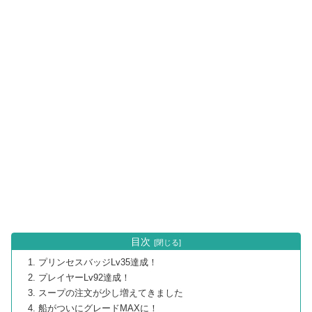
目次
プリンセスバッジLv35達成！
プレイヤーLv92達成！
スープの注文が少し増えてきました
船がついにグレードMAXに！