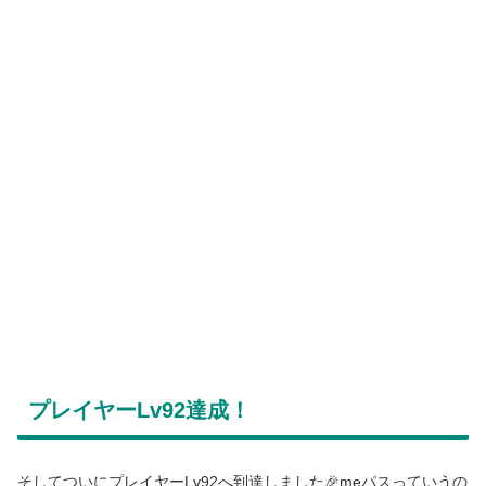
プレイヤーLv92達成！
そしてついにプレイヤーLv92へ到達しました🎉meパスっていうの