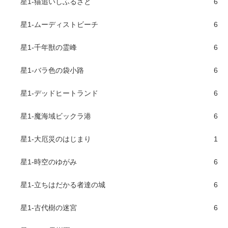
星1-猫追いしふるさと
6
星1-ムーディストビーチ
6
星1-千年獣の霊峰
6
星1-バラ色の袋小路
6
星1-デッドヒートランド
6
星1-魔海域ビックラ港
6
星1-大厄災のはじまり
1
星1-時空のゆがみ
6
星1-立ちはだかる者達の城
6
星1-古代樹の迷宮
6