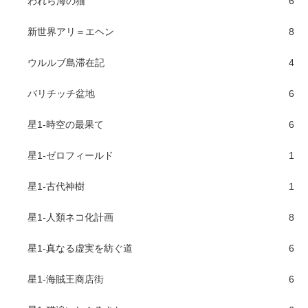
われら海の猫
6
新世界アリ＝エヘン
8
ウルルブ島滞在記
4
バリチッチ盆地
6
星1-時空の最果て
6
星1-ゼロフィールド
1
星1-古代神樹
1
星1-人類ネコ化計画
8
星1-真なる虚実を紡ぐ道
6
星1-海賊王商店街
6