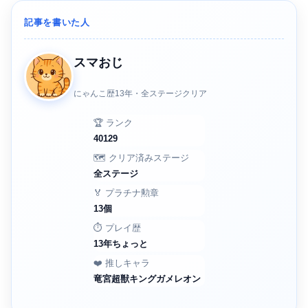
記事を書いた人
スマおじ
にゃんこ歴13年・全ステージクリア
🏆 ランク
40129
🗺️ クリア済みステージ
全ステージ
🏅 プラチナ勲章
13個
⏱️ プレイ歴
13年ちょっと
❤️ 推しキャラ
竜宮超獣キングガメレオン