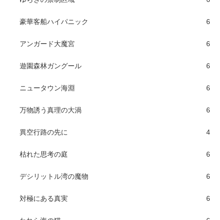
豪華客船ハイパニック
6
アンガード大魔宮
6
遊園森林ガングール
6
ニュータウン海淵
6
万物誘う真理の大渦
6
異空行路の先に
4
枯れた思考の庭
6
デシリットル湾の魔物
6
対極にある真実
6