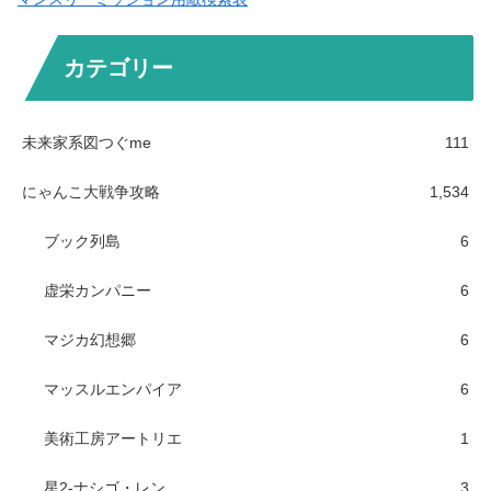
カテゴリー
未来家系図つぐme
111
にゃんこ大戦争攻略
1,534
ブック列島
6
虚栄カンパニー
6
マジカ幻想郷
6
マッスルエンパイア
6
美術工房アートリエ
1
星2-ナシゴ・レン
3