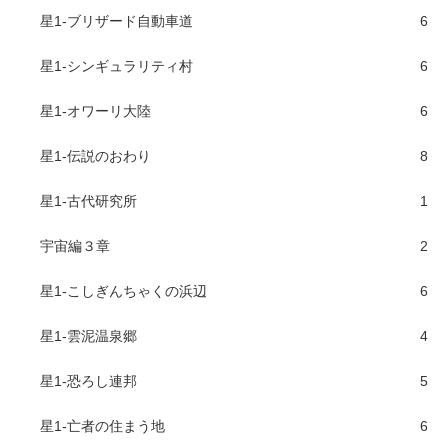
星1-ブリザード自動車道
6
星1-シンギュラリティ村
6
星1-オワーリ大陸
6
星1-伝説のおわり
8
星1-古代研究所
1
宇宙編３章
2
星1-こしぎんちゃくの浜辺
6
星1-雲泥温泉郷
4
星1-恐ろし連邦
5
星1-亡者の住まう地
6