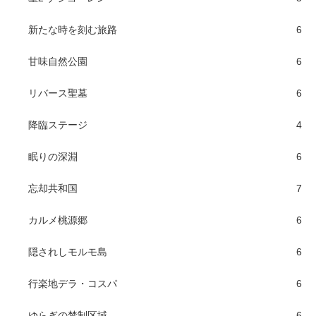
新たな時を刻む旅路
6
甘味自然公園
6
リバース聖墓
6
降臨ステージ
4
眠りの深淵
6
忘却共和国
7
カルメ桃源郷
6
隠されしモルモ島
6
行楽地デラ・コスパ
6
ゆらぎの禁制区域
6