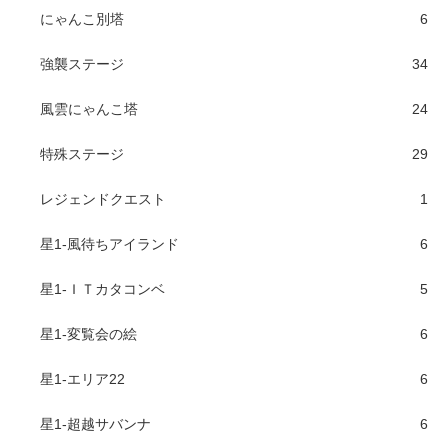
にゃんこ別塔
6
強襲ステージ
34
風雲にゃんこ塔
24
特殊ステージ
29
レジェンドクエスト
1
星1-風待ちアイランド
6
星1-ＩＴカタコンベ
5
星1-変覧会の絵
6
星1-エリア22
6
星1-超越サバンナ
6