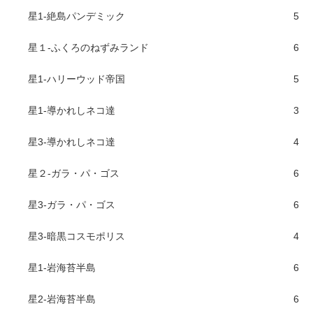
星1-絶島パンデミック
5
星１-ふくろのねずみランド
6
星1-ハリーウッド帝国
5
星1-導かれしネコ達
3
星3-導かれしネコ達
4
星２-ガラ・パ・ゴス
6
星3-ガラ・パ・ゴス
6
星3-暗黒コスモポリス
4
星1-岩海苔半島
6
星2-岩海苔半島
6