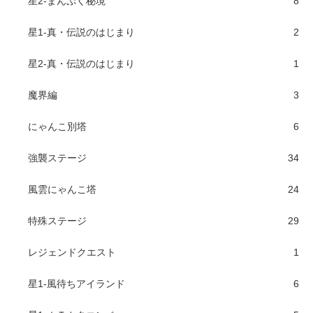
星2-まんぷく秘境
8
星1-真・伝説のはじまり
2
星2-真・伝説のはじまり
1
魔界編
3
にゃんこ別塔
6
強襲ステージ
34
風雲にゃんこ塔
24
特殊ステージ
29
レジェンドクエスト
1
星1-風待ちアイランド
6