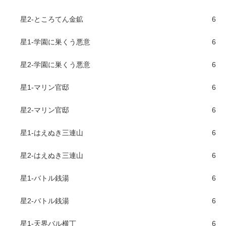
星2-ところてん金鉱
6
星1-学園に巣くう悪意
6
星2-学園に巣くう悪意
6
星1-マリン官邸
6
星2-マリン官邸
6
星1-はえぬき三連山
6
星2-はえぬき三連山
6
星1-バトル銭湯
6
星2-バトル銭湯
6
星1-天界バル横丁
6