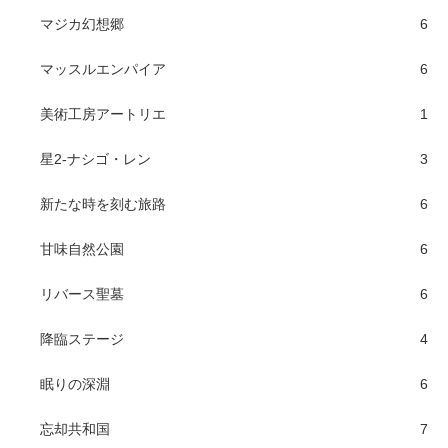
マジカ幻想郷
6
マッスルエンパイア
6
美術工房アートリエ
1
星2-ナシゴ・レン
3
新たな時を刻む旅路
6
甘味自然公園
6
リバース聖墓
6
降臨ステージ
4
眠りの深淵
6
忘却共和国
7