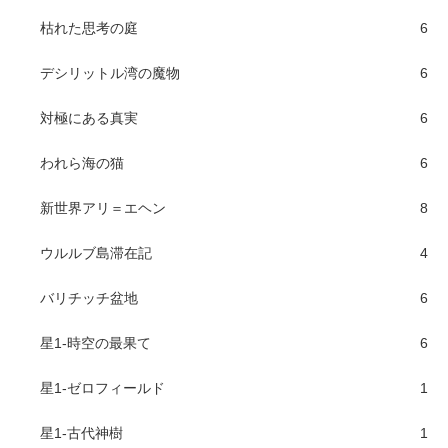
枯れた思考の庭
6
デシリットル湾の魔物
6
対極にある真実
6
われら海の猫
6
新世界アリ＝エヘン
8
ウルルブ島滞在記
4
バリチッチ盆地
6
星1-時空の最果て
6
星1-ゼロフィールド
1
星1-古代神樹
1