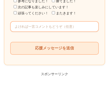
参考になりました！
勝てました！
次の記事も楽しみにしています！
頑張ってください！
またきます！
こ
の
フ
ィ
ー
ル
スポンサーリンク
ド
は
空
の
ま
ま