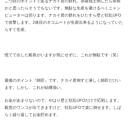
二つ目のポイントであるナカイ君の群れ。赤羅我王倒したら余裕
かと思ったらそうでもないです。無駄な生産を避けるべくニャン
ピューターは切ります。ナカイ君の群れをひたすら壁と狂乱UFO
で攻撃します。2体目のネコムートが生産出来るようになっていた
らすぐ生産。
慌てて出した船長がいますが気にせずに。これが無駄です（笑）
最後のポイント『師匠』です。ナカイ君倒すと淋しく師匠だけい
ます。しかし、これが結構強い。
お金があまりないので、やはり壁と狂乱UFOだけで応戦します。
殺意のワンコが出てきますけど、狂乱UFOで楽に倒せます。しば
らく繰り返してお金貯めます。