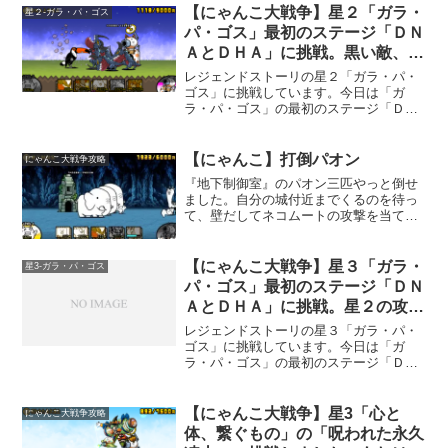
が、これは倒せるみたい。しかし、負け
【にゃんこ大戦争】星２「ガラ・
星２-ガラ・パ・ゴス
ました（笑）なかなか難しい...
パ・ゴス」最初のステージ「ＤＮ
ＡとＤＨＡ」に挑戦。黒い敵、波
動、遠距離攻撃と厄介です。
レジェンドストーリの星２「ガラ・パ・
ゴス」に挑戦しています。今日は「ガ
ラ・パ・ゴス」の最初のステージ「ＤＮ
ＡとＤＨＡ」に挑戦してみました。今回
のキャラクター編成このステージは、黒
い敵と赤黒属性の「キョセーヌ」が出て
【にゃんこ】打倒パオン
にゃんこ大戦争攻略
きます。基本的に黒い敵対策...
『地下制御室』のパオン三匹やっと倒せ
ました。自分の城付近までくるのを待っ
て、壁だしてネコムートの攻撃を当て
る。これで行けました。早めにネコムー
ト出すと、ちょろっと出てくるリスみた
いな敵を攻撃してしまい、パオンに攻撃
【にゃんこ大戦争】星３「ガラ・
星3-ガラ・パ・ゴス
が当たらないんですよ。中々...
パ・ゴス」最初のステージ「ＤＮ
ＡとＤＨＡ」に挑戦。星２の攻略
と同じ方法でクリア可能でした。
レジェンドストーリの星３「ガラ・パ・
ゴス」に挑戦しています。今日は「ガ
ラ・パ・ゴス」の最初のステージ「ＤＮ
ＡとＤＨＡ」に挑戦してみました。今回
のキャラクター編成このステージは、主
に「黒い敵」と赤黒属性の「キョセー
【にゃんこ大戦争】星3「心と
にゃんこ大戦争攻略
ヌ」が出てきます。基本的に黒...
体、繋ぐもの」の「呪われた永久