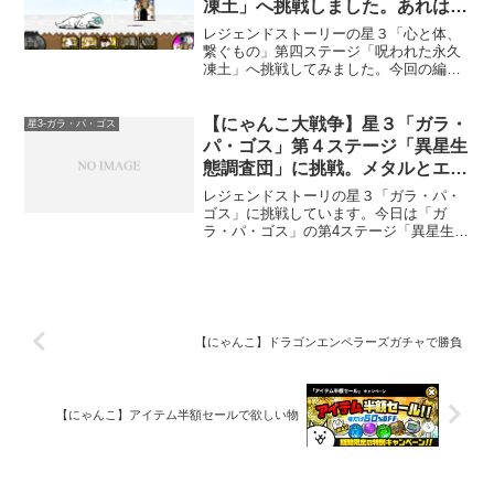
凍土」へ挑戦しました。あれは全
部倒せるのだろうか。
レジェンドストーリーの星３「心と体、
繋ぐもの」第四ステージ「呪われた永久
凍土」へ挑戦してみました。今回の編成
はこれです。このステージでは、最初に
出てくるエイリアンの「ヨキカナ」を素
早く倒す必要があります。なぜなら、時
【にゃんこ大戦争】星３「ガラ・
星3-ガラ・パ・ゴス
間の経過で「ヨキカナ」が...
パ・ゴス」第４ステージ「異星生
態調査団」に挑戦。メタルとエイ
リアンの対策必須です。
レジェンドストーリの星３「ガラ・パ・
ゴス」に挑戦しています。今日は「ガ
ラ・パ・ゴス」の第4ステージ「異星生態
調査団」に挑戦してみました。このステ
ージでは、「メタルカバちゃん」、「超
メタルカバちゃん」が出てきます。クリ
アには、クリティカルの出...
【にゃんこ】ドラゴンエンペラーズガチャで勝負
【にゃんこ】アイテム半額セールで欲しい物