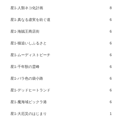
星1-人類ネコ化計画
8
星1-真なる虚実を紡ぐ道
6
星1-海賊王商店街
6
星1-猫追いしふるさと
6
星1-ムーディストビーチ
6
星1-千年獣の霊峰
6
星1-バラ色の袋小路
6
星1-デッドヒートランド
6
星1-魔海域ビックラ港
6
星1-大厄災のはじまり
1