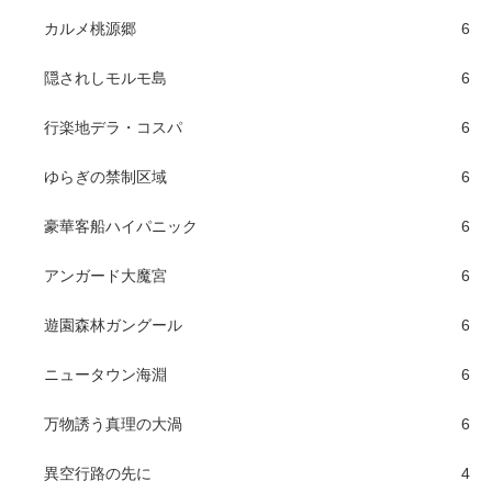
カルメ桃源郷
6
隠されしモルモ島
6
行楽地デラ・コスパ
6
ゆらぎの禁制区域
6
豪華客船ハイパニック
6
アンガード大魔宮
6
遊園森林ガングール
6
ニュータウン海淵
6
万物誘う真理の大渦
6
異空行路の先に
4