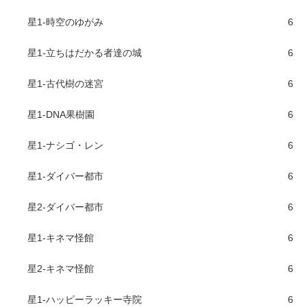
星1-時空のゆがみ
6
星1-立ちはだかる者達の城
6
星1-古代樹の迷宮
6
星1-DNA果樹園
6
星1-ナシゴ・レン
6
星1-ダイバー都市
6
星2-ダイバー都市
6
星1-キネマ怪館
6
星2-キネマ怪館
6
星1-ハッピーラッキー寺院
6