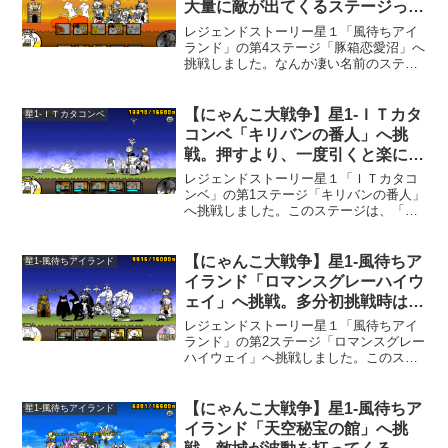
大量に敵が出てくるステージって
面白いですね。
レジェンドストーリー星１「風待ちアイ
ランド」の第4ステージ「豚箱恋愛沼」へ
挑戦しました。なんか凄い名前のステー
ジですねｗ。このステージは、敵が大量
に出てくるのでお金には困りませんが、
波動を撃つ「ダディ」への対応が難しい
【にゃんこ大戦争】星1-ＩＴカタ
星1-ＩＴカタコンベ
です。ちょろっと出てく...
コンベ「キリバンの番人」へ挑
戦。押すより、一度引くと楽に戦
える。
レジェンドストーリー星１「ＩＴカタコ
ンベ」の第1ステージ「キリバンの番人」
へ挑戦しました。このステージは、「ダ
チョウ同好会」と「ヒカル」のコンビネ
ーションが厄介です。「ヒカル」がこち
らの動きを止めて、その間に「ダチョウ
【にゃんこ大戦争】星1-風待ちア
星1-風待ちアイランド
同好会」がビシバシこち...
イランド「ロマンスグレーハイウ
ェイ」へ挑戦。多分初挑戦時は負
けるステージ。
レジェンドストーリー星１「風待ちアイ
ランド」の第2ステージ「ロマンスグレー
ハイウェイ」へ挑戦しました。このステ
ージは、1度に3体の「ブラックマ」が出
てきます。多分、初挑戦時は負けると思
います。2回目も負けちゃうかも。3回目
【にゃんこ大戦争】星1-風待ちア
星1-風待ちアイランド
は慎重になり、めん...
イランド「天空秘宝の館」へ挑