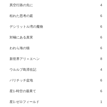
異空行路の先に
4
枯れた思考の庭
6
デシリットル湾の魔物
6
対極にある真実
6
われら海の猫
6
新世界アリ＝エヘン
8
ウルルブ島滞在記
4
バリチッチ盆地
6
星1-時空の最果て
6
星1-ゼロフィールド
1