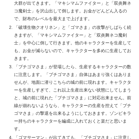
大群が出てきます。「マキシマムファイター」と「双炎舞ネ
コ魔剣士」を沢山出して倒します。お金がどんどん入るの
で、財布のレベルを最大まで上げます。
「破壊生物クオリネン」と「ゴマさま」の攻撃がしばらく続
きますが、「マキシマムファイター」と「双炎舞ネコ魔剣
士」を中心に倒して行きます。他のキャラクターを生産して
も、お金が減らないので、キャラクターを多めに生産してお
きます。
「ブチゴマさま」が登場したら、生産するキャラクターの数
に注意します。「ブチゴマさま」自体はあまり強くはありま
せんが、地面に潜りこちらの城の前に現れます。キャラクタ
ーを生産しすぎて、これ以上生産出来ない状態にしてしまう
と、城の前に現れた「ブチゴマさま」に対応出来ません。前
線が崩れないようなら、キャラクターの生産を控えて「ブチ
ゴマさま」の撃退を出来るようにしておきます。ゾンビキラ
ー持ちのキャラクターを編成に入れておくと楽だと思いま
す。
「ゴマサーマン」が出てきても、「ブチゴマさま」に注意し