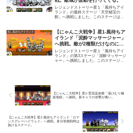
戦。敵城が波動を打ってくる。
レジェンドストーリー星１「風待ちアイ
ランド」の最終ステージ「天空秘宝の
館」へ挑戦しました。このステージは、
敵城も敵キャラも波動を撃ってきます。
敵城が撃つ波動のダメージは大きく、こ
の波動に当たると大抵のキャラクターは
【にゃんこ大戦争】星1-風待ちア
星1-風待ちアイランド
死んでしまいます。どうやら...
イランド「泥酔マッサージャー」
へ挑戦。敵が2種類だけなのに難
しい。
レジェンドストーリー星１「風待ちアイ
ランド」の第3ステージ「泥酔マッサージ
ャー」へ挑戦しました。このステージ
は、「イカ天」と「カルピンチョ」しか
出てこないのですが、攻撃力が半端無い
ので、体力のあるキャラクターを生産し
てもすぐにやられてしまい...
【にゃんこ大戦争】星1-雲泥温泉郷「湯けむり極
楽地獄」へ挑戦。新キャラの攻撃が痛い。
【にゃんこ大戦争】星1-風待ちアイランド「ロマ
ンスグレーハイウェイ」へ挑戦。多分初挑戦時は
負けるステージ。