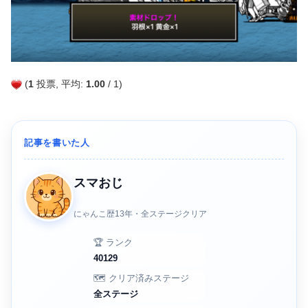
(
1
投票, 平均:
1.00
/ 1)
記事を書いた人
スマおじ
にゃんこ歴13年・全ステージクリア
🏆 ランク
40129
🗺️ クリア済みステージ
全ステージ