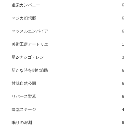
虚栄カンパニー
6
マジカ幻想郷
6
マッスルエンパイア
6
美術工房アートリエ
1
星2-ナシゴ・レン
3
新たな時を刻む旅路
6
甘味自然公園
6
リバース聖墓
6
降臨ステージ
4
眠りの深淵
6