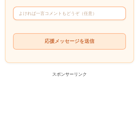
こ
の
フ
ィ
ー
ル
スポンサーリンク
ド
は
空
の
ま
ま
に
し