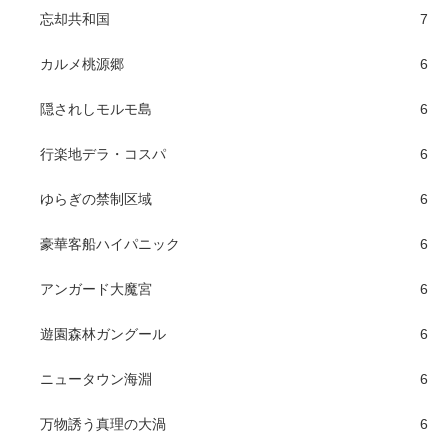
忘却共和国
7
カルメ桃源郷
6
隠されしモルモ島
6
行楽地デラ・コスパ
6
ゆらぎの禁制区域
6
豪華客船ハイパニック
6
アンガード大魔宮
6
遊園森林ガングール
6
ニュータウン海淵
6
万物誘う真理の大渦
6