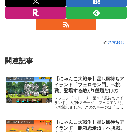
スマおじ
関連記事
【にゃんこ大戦争】星1-風待ちア
星1-風待ちアイランド
イランド「フェロモン門」へ挑
戦。登場する敵が1種類だけの珍
しいステージ。
レジェンドストーリー星１「風待ちアイ
ランド」の第5ステージ「フェロモン門」
へ挑戦しました。このステージは「はぐ
れたヤツ」だけが大量に出てきます。敵1
種類だけなら対策が簡単そうですが、こ
れが意外と難しい。敵は、結構な攻撃力
【にゃんこ大戦争】星1-風待ちア
星1-風待ちアイランド
があって、こちらのキ...
イランド「豚箱恋愛沼」へ挑戦。