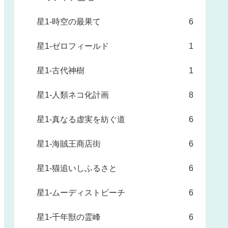
星1-時空の最果て
6
星1-ゼロフィールド
1
星1-古代神樹
1
星1-人類ネコ化計画
8
星1-真なる虚実を紡ぐ道
6
星1-海賊王商店街
6
星1-猫追いしふるさと
6
星1-ムーディストビーチ
6
星1-千年獣の霊峰
6