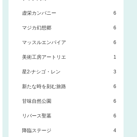
虚栄カンパニー
6
マジカ幻想郷
6
マッスルエンパイア
6
美術工房アートリエ
1
星2-ナシゴ・レン
3
新たな時を刻む旅路
6
甘味自然公園
6
リバース聖墓
6
降臨ステージ
4