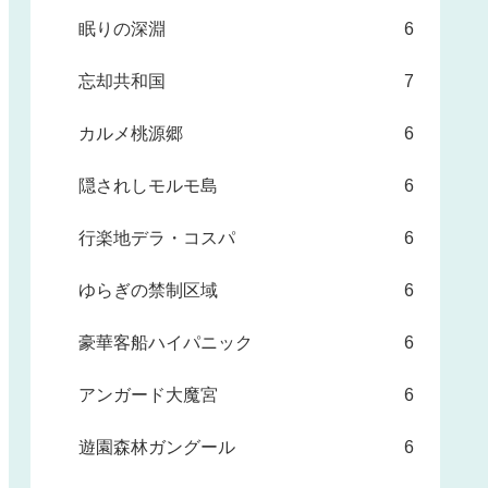
眠りの深淵
6
忘却共和国
7
カルメ桃源郷
6
隠されしモルモ島
6
行楽地デラ・コスパ
6
ゆらぎの禁制区域
6
豪華客船ハイパニック
6
アンガード大魔宮
6
遊園森林ガングール
6