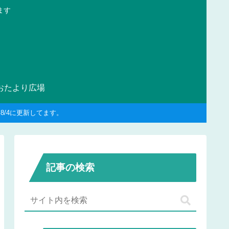
ます
おたより広場
/4に更新してます。
記事の検索