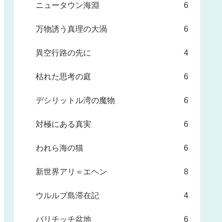
ニュータウン海淵
6
万物誘う真理の大渦
6
異空行路の先に
4
枯れた思考の庭
6
デシリットル湾の魔物
6
対極にある真実
6
われら海の猫
6
新世界アリ＝エヘン
8
ウルルブ島滞在記
4
バリチッチ盆地
6