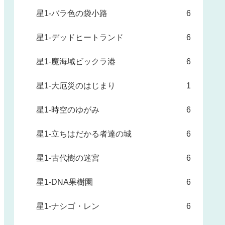
星1-バラ色の袋小路
6
星1-デッドヒートランド
6
星1-魔海域ビックラ港
6
星1-大厄災のはじまり
1
星1-時空のゆがみ
6
星1-立ちはだかる者達の城
6
星1-古代樹の迷宮
6
星1-DNA果樹園
6
星1-ナシゴ・レン
6