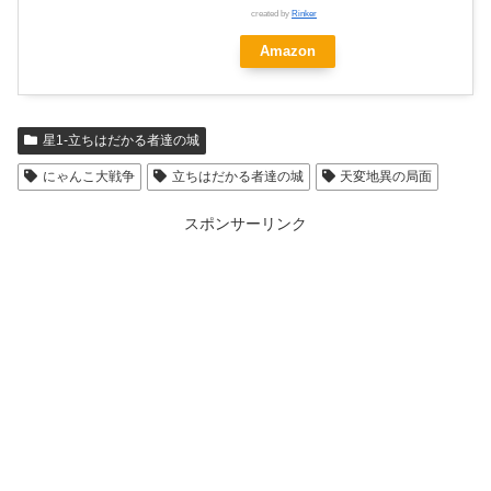
created by
Rinker
Amazon
星1-立ちはだかる者達の城
にゃんこ大戦争
立ちはだかる者達の城
天変地異の局面
スポンサーリンク