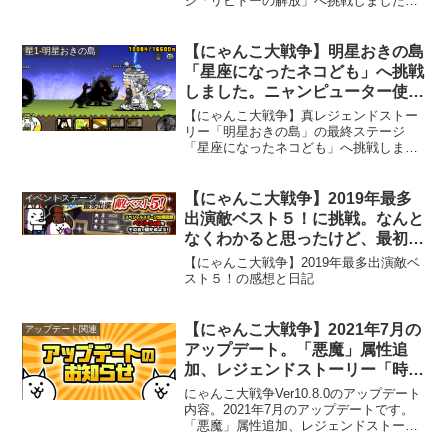
ジ「リビドーの解放」へ挑戦しました。
「ミニアンデッドサイクロン」が複数出
てきますが、「オールドリー」と「ヒウ
マ」がそこに混ざるので、少々面倒なス
【にゃんこ大戦争】明星おきの島
星1-明星おきの島
テージです。
「星座になったネコども」へ挑戦
しました。ニャンピューター使
用。
【にゃんこ大戦争】真レジェンドストー
リー「明星おきの島」の最終ステージ
「星座になったネコども」へ挑戦しまし
た。ここは、敵の城から古代の呪いが掛
かる攻撃が飛んできます。敵城までの距
離が短く、少し前進するとこの攻撃を受
【にゃんこ大戦争】2019年最多
イベントステージ
けて呪いが掛かってしまいます。その
出演敵ベスト５！に挑戦。なんと
為、敵城からの攻撃が届かない、自分の
なくわかると思ったけど、最初か
城の手前あたりで序盤は戦闘を行い、敵
ら予想外した。
が減ってきたら呪いを受けながらも前進
【にゃんこ大戦争】2019年最多出演敵ベ
します。敵はこの特殊な城を除けば、全
スト５！の感想と日記
部黒い敵なので、普通に古代種を相手に
するよりは楽でした。
【にゃんこ大戦争】2021年7月の
アップデート関連
アップデート。「悪魔」属性追
加、レジェンドストーリー「時空
のゆがみ」追加、ユーザーランク
にゃんこ大戦争Ver10.8.0のアップデート
報酬追加など。
内容。2021年7月のアップデートです。
「悪魔」属性追加、レジェンドストーリ
ーの追加、ユーザーランク報酬追加など