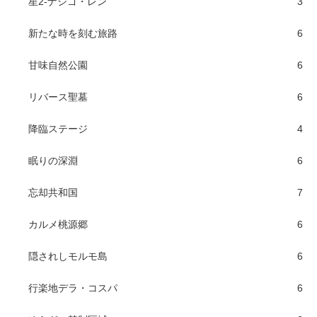
星2-ナシゴ・レン
3
新たな時を刻む旅路
6
甘味自然公園
6
リバース聖墓
6
降臨ステージ
4
眠りの深淵
6
忘却共和国
7
カルメ桃源郷
6
隠されしモルモ島
6
行楽地デラ・コスパ
6