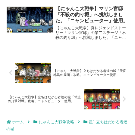
があります。ネコビタンAで強襲ステー
ジの待機時間を短縮出来る機能も追加さ
【にゃんこ大戦争】マリン官邸
星1-マリン官邸
れました。
「不殺の釣り堀」へ挑戦しまし
た。「ニャンピューター」使用。
【にゃんこ大戦争】真レジェンドストー
リー「マリン官邸」の第二ステージ「不
殺の釣り堀」へ挑戦しました。「ニャン
ピューター」での攻略に成功です。「ニ
ャンピューター」無しでも、あまり変わ
りませんですｗ。
【にゃんこ大戦争】立ちはだかる者達の城「天変
地異の局面」攻略。ニャンピューター使用。
【にゃんこ大戦争】立ちはだかる者達の城「寸止
め打撃対戦」攻略。ニャンピューター使用。
ホーム
にゃんこ大戦争攻略
星1-立ちはだかる者達
の城