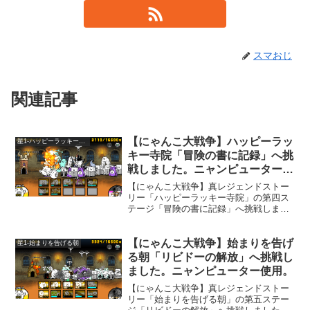
スマおじ
関連記事
【にゃんこ大戦争】ハッピーラッ
星1-ハッピーラッキー寺院
キー寺院「冒険の書に記録」へ挑
戦しました。ニャンピューター使
用。
【にゃんこ大戦争】真レジェンドストー
リー「ハッピーラッキー寺院」の第四ス
テージ「冒険の書に記録」へ挑戦しまし
た。このステージは、動きを止める攻撃
をしてくる敵が多いです。動きを止める
敵が多くて辛いのですが、ゾンビの「ブ
【にゃんこ大戦争】始まりを告げ
星1-始まりを告げる朝
チゴマさま」にも苦戦しました。
る朝「リビドーの解放」へ挑戦し
ました。ニャンピューター使用。
【にゃんこ大戦争】真レジェンドストー
リー「始まりを告げる朝」の第五ステー