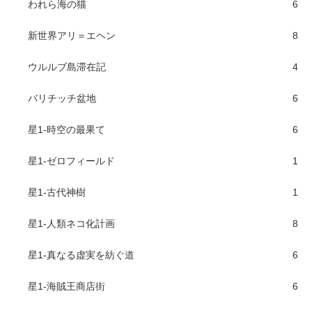
われら海の猫
6
新世界アリ＝エヘン
8
ウルルブ島滞在記
4
バリチッチ盆地
6
星1-時空の最果て
6
星1-ゼロフィールド
1
星1-古代神樹
1
星1-人類ネコ化計画
8
星1-真なる虚実を紡ぐ道
6
星1-海賊王商店街
6