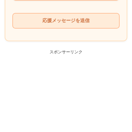
こ
の
フ
ィ
ー
ル
スポンサーリンク
ド
は
空
の
ま
ま
に
し
て
く
だ