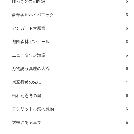
ゆらぎの禁制区域
6
豪華客船ハイパニック
6
アンガード大魔宮
6
遊園森林ガングール
6
ニュータウン海淵
6
万物誘う真理の大渦
6
異空行路の先に
4
枯れた思考の庭
6
デシリットル湾の魔物
6
対極にある真実
6