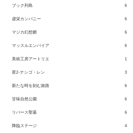
ブック列島
6
虚栄カンパニー
6
マジカ幻想郷
6
マッスルエンパイア
6
美術工房アートリエ
1
星2-ナシゴ・レン
3
新たな時を刻む旅路
6
甘味自然公園
6
リバース聖墓
6
降臨ステージ
4