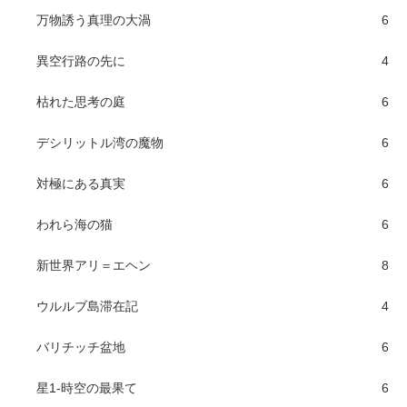
万物誘う真理の大渦
6
異空行路の先に
4
枯れた思考の庭
6
デシリットル湾の魔物
6
対極にある真実
6
われら海の猫
6
新世界アリ＝エヘン
8
ウルルブ島滞在記
4
バリチッチ盆地
6
星1-時空の最果て
6