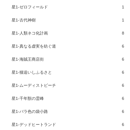
星1-ゼロフィールド
1
星1-古代神樹
1
星1-人類ネコ化計画
8
星1-真なる虚実を紡ぐ道
6
星1-海賊王商店街
6
星1-猫追いしふるさと
6
星1-ムーディストビーチ
6
星1-千年獣の霊峰
6
星1-バラ色の袋小路
6
星1-デッドヒートランド
6