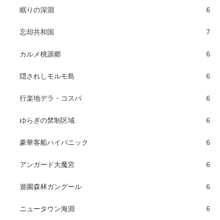
眠りの深淵
6
忘却共和国
7
カルメ桃源郷
6
隠されしモルモ島
6
行楽地デラ・コスパ
6
ゆらぎの禁制区域
6
豪華客船ハイパニック
6
アンガード大魔宮
6
遊園森林ガングール
6
ニュータウン海淵
6