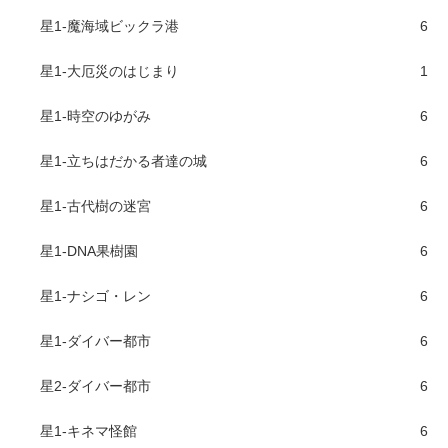
星1-魔海域ビックラ港
6
星1-大厄災のはじまり
1
星1-時空のゆがみ
6
星1-立ちはだかる者達の城
6
星1-古代樹の迷宮
6
星1-DNA果樹園
6
星1-ナシゴ・レン
6
星1-ダイバー都市
6
星2-ダイバー都市
6
星1-キネマ怪館
6