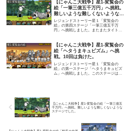
した。変覧会の絵「癒し系地獄絵図」の
【にゃんこ大戦争】星1-変覧会の
星1-変覧会の絵
キャラクター編成このステー...
絵「一筆三億五千万円」へ挑戦。
難しいような難しくないようなス
テージでした。
レジェンドストーリー星１「変覧会の
絵」の第四ステージ「一筆三億五千万
円」へ挑戦しました。またまたタイトル
の怪しさ抜群。私、最初は「一筆」を
「一等」だと読んでましたｗ。このステ
ージは、自分の城と敵城の距離が短く、
【にゃんこ大戦争】星1-変覧会の
星1-変覧会の絵
射程の長い敵が3体も出てきて、...
絵「ヘタうまキュビズム」へ挑
戦。10回は負けた。
レジェンドストーリー星１「変覧会の
絵」の第一ステージ「ヘタうまキュビズ
ム」へ挑戦しました。このステージは、
私には難易度が高く、なかなかクリア出
来ませんでした。大量の「ツバメンズ」
の対処方法が全然わからなかったので
す。変覧会の絵「ヘタうまキュ...
【にゃんこ大戦争】星1-変覧会の絵「一筆三億五
千万円」へ挑戦。難しいような難しくないような
ステージでした。
【にゃんこ大戦争】星1-変覧会の絵「館長の自画