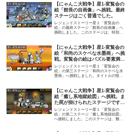
【にゃんこ大戦争】星1-変覧会の
星1-変覧会の絵
絵「館長の自画像」へ挑戦。最終
ステージはごく普通でした。
レジェンドストーリー星１「変覧会の
絵」の最終ステージ「館長の自画像」へ
挑戦しました。このステージは、特別な
罠は無い様でした。あえていうなら、一
気に、城に大ダメージを与えると沢山敵
が出てきちゃうところでしょうか。この
【にゃんこ大戦争】星1-変覧会の
星1-変覧会の絵
ステージは、ちょっと面倒な...
絵「和尚のスケベな水墨画」へ挑
戦。変覧会の絵はパズル要素満
載。
レジェンドストーリー星１「変覧会の
絵」の第三ステージ「和尚のスケベな水
墨画」へ挑戦しました。タイトルの怪し
さ抜群ですねｗ。このステージは、前の
ステージに続き、普通に叩きあうと負け
てしまいます。全部倒してやるぜって思
【にゃんこ大戦争】星1-変覧会の
星1-変覧会の絵
いましたが、無理でした。変...
絵「癒し系地獄絵図」へ挑戦。ま
た罠が掛けられたステージです
ね。
レジェンドストーリー星１「変覧会の
絵」の第二ステージ「癒し系地獄絵図」
へ挑戦しました。このステージは、難易
度は高くありませんでしたが、クリア方
法がわかるまで無駄に統率力を消費しま