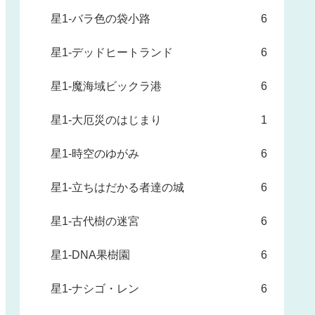
星1-バラ色の袋小路
6
星1-デッドヒートランド
6
星1-魔海域ビックラ港
6
星1-大厄災のはじまり
1
星1-時空のゆがみ
6
星1-立ちはだかる者達の城
6
星1-古代樹の迷宮
6
星1-DNA果樹園
6
星1-ナシゴ・レン
6