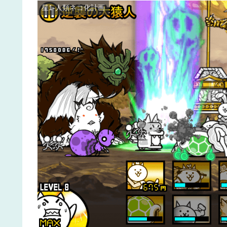
星1-人類ネコ化計画