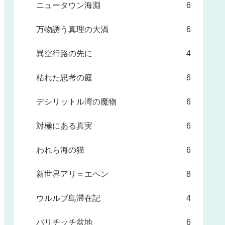
ニュータウン海淵
6
万物誘う真理の大渦
6
異空行路の先に
4
枯れた思考の庭
6
デシリットル湾の魔物
6
対極にある真実
6
われら海の猫
6
新世界アリ＝エヘン
8
ウルルブ島滞在記
4
バリチッチ盆地
6