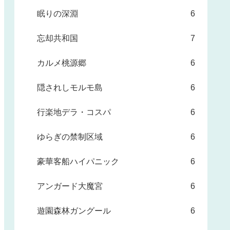
眠りの深淵
6
忘却共和国
7
カルメ桃源郷
6
隠されしモルモ島
6
行楽地デラ・コスパ
6
ゆらぎの禁制区域
6
豪華客船ハイパニック
6
アンガード大魔宮
6
遊園森林ガングール
6