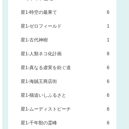
星1-時空の最果て
6
星1-ゼロフィールド
1
星1-古代神樹
1
星1-人類ネコ化計画
8
星1-真なる虚実を紡ぐ道
6
星1-海賊王商店街
6
星1-猫追いしふるさと
6
星1-ムーディストビーチ
6
星1-千年獣の霊峰
6