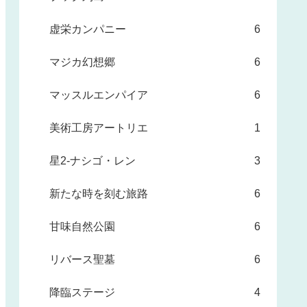
虚栄カンパニー
6
マジカ幻想郷
6
マッスルエンパイア
6
美術工房アートリエ
1
星2-ナシゴ・レン
3
新たな時を刻む旅路
6
甘味自然公園
6
リバース聖墓
6
降臨ステージ
4