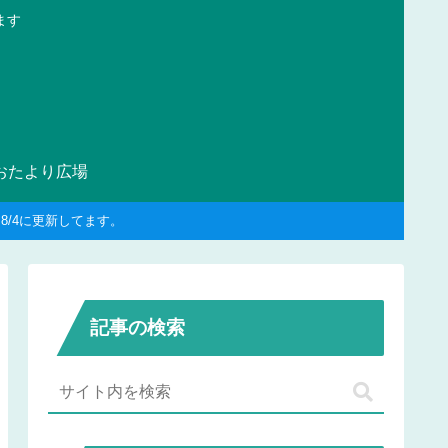
ます
おたより広場
/4に更新してます。
記事の検索