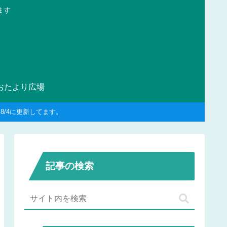
ます
おたより広場
/4に更新してます。
記事の検索