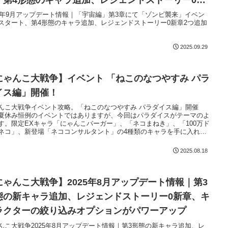
、第4形態のキャラ追加、レジェンドストーリー0新
など
25年9月アップデート情報｜「宇宙編」第3章にて「ゾンビ襲来」イベン
スタート、第4形態のキャラ追加、レジェンドストーリー0新章2つ追加
2025.09.29
にゃんこ大戦争】イベント 「ねこのなつやすみ パラ
イス編」開催！
んこ大戦争イベント攻略。「ねこのなつやすみ パラダイス編」開催
夏休み恒例のイベントではありますが、今回はパラダイスがテーマのよ
す。限定EXキャラ「にゃんこバーガー」、「ネコまねき」、「100万ド
ネコ」、新登場「ネココンサルタント」の4種類のキャラを手に入れる
出来るイベント専用ガチャも開催されています。
2025.08.18
にゃんこ大戦争】2025年8月アップデート情報｜第3
態の新キャラ追加、レジェンドストーリー0新章、キ
ラクターの絞り込みオプションがパワーアップ
んこ大戦争2025年8月アップデート情報｜第3形態の新キャラ追加、レ