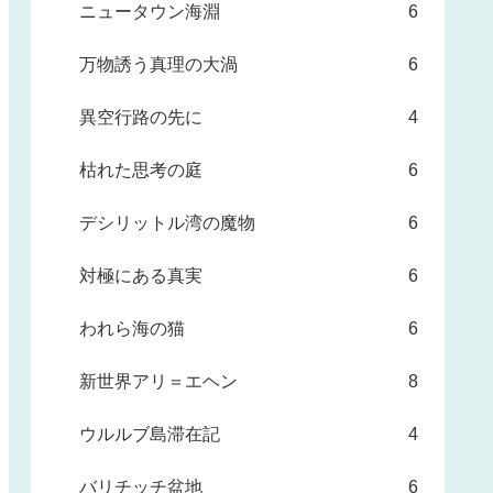
ニュータウン海淵
6
万物誘う真理の大渦
6
異空行路の先に
4
枯れた思考の庭
6
デシリットル湾の魔物
6
対極にある真実
6
われら海の猫
6
新世界アリ＝エヘン
8
ウルルブ島滞在記
4
バリチッチ盆地
6