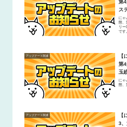
第
ス
にゃ
態、
リー
です
【
アップデート関連
第
玉
にゃ
態、
【
アップデート関連
3