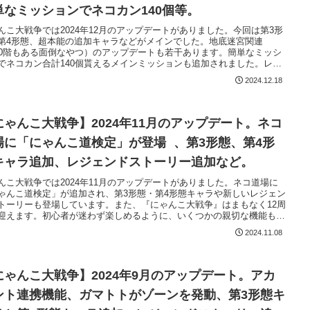
単なミッションでネコカン140個等。
んこ大戦争では2024年12月のアップデートがありました。今回は第3形
第4形態、超本能の追加キャラなどがメインでした。地底迷宮関連
00階もある面倒なやつ）のアップデートも若干あります。簡単なミッシ
でネコカン合計140個貰えるメインミッションも追加されました。レジ
ドストーリーに新マップの追加もありましたので、何か新しい敵が出て
2024.12.18
か楽しみです。今回も私のわかる範囲でアップデート内容の紹介をした
思います。
にゃんこ大戦争】2024年11月のアップデート。ネコ
場に「にゃんこ道検定」が登場 、第3形態、第4形
キャラ追加、レジェンドストーリー追加など。
んこ大戦争では2024年11月のアップデートがありました。ネコ道場に
ゃんこ道検定」が追加され、第3形態・第4形態キャラや新しいレジェン
トーリーも登場しています。また、『にゃんこ大戦争』はまもなく12周
迎えます。初心者が迷わず楽しめるように、いくつかの親切な機能も追
れています。
2024.11.08
にゃんこ大戦争】2024年9月のアップデート。アカ
ント連携機能、ガマトトがゾーンを発動、第3形態キ