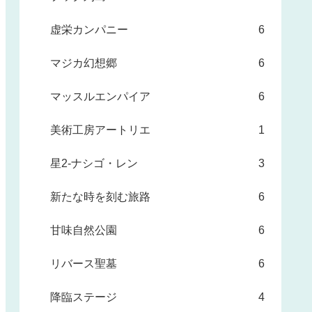
虚栄カンパニー
6
マジカ幻想郷
6
マッスルエンパイア
6
美術工房アートリエ
1
星2-ナシゴ・レン
3
新たな時を刻む旅路
6
甘味自然公園
6
リバース聖墓
6
降臨ステージ
4