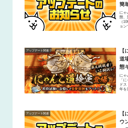
簡
にゃ
態、
（1
ョン
ェン
くる
いと
【
アップデート関連
道
態
にゃ
「に
ドス
年を
加さ
【
アップデート関連
ウ