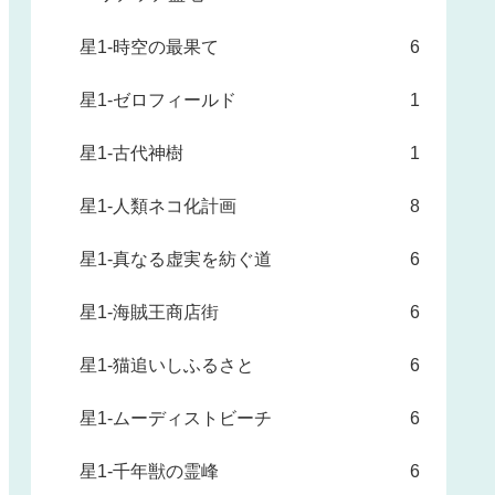
星1-時空の最果て
6
星1-ゼロフィールド
1
星1-古代神樹
1
星1-人類ネコ化計画
8
星1-真なる虚実を紡ぐ道
6
星1-海賊王商店街
6
星1-猫追いしふるさと
6
星1-ムーディストビーチ
6
星1-千年獣の霊峰
6