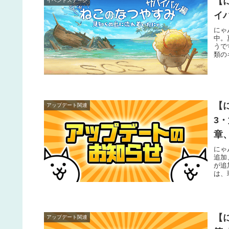
【
イベントステージ
イ
にゃ
中。
うで
類の
す。
【
アップデート関連
3
章
にゃ
追加
が追
は、
【
アップデート関連