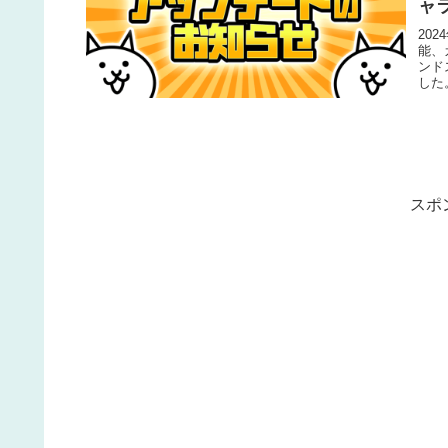
ャ
な
20
能、
ンド
した
う事
スポ