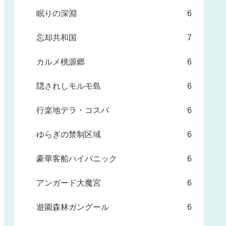
眠りの深淵
6
忘却共和国
7
カルメ桃源郷
6
隠されしモルモ島
6
行楽地デラ・コスパ
6
ゆらぎの禁制区域
6
豪華客船ハイパニック
6
アンガード大魔宮
6
遊園森林ガングール
6