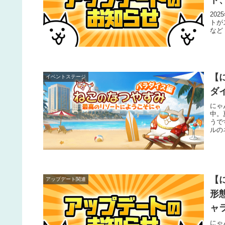
ト
章
20
トが
など
【
イベントステージ
ダ
にゃ
中。
うで
ルの
事が
【
アップデート関連
形
ャ
にゃ