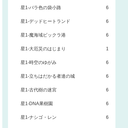
星1-バラ色の袋小路
6
星1-デッドヒートランド
6
星1-魔海域ビックラ港
6
星1-大厄災のはじまり
1
星1-時空のゆがみ
6
星1-立ちはだかる者達の城
6
星1-古代樹の迷宮
6
星1-DNA果樹園
6
星1-ナシゴ・レン
6