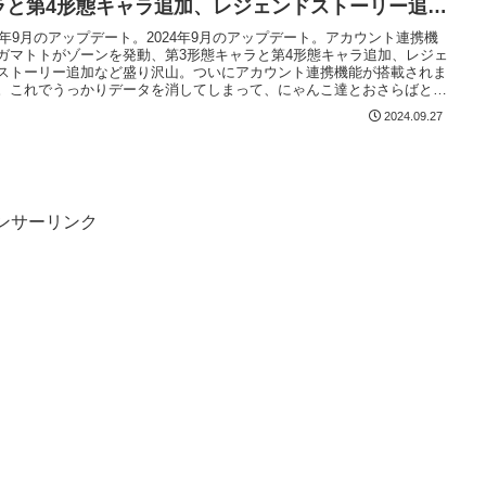
ラと第4形態キャラ追加、レジェンドストーリー追加
ど盛り沢山。
24年9月のアップデート。2024年9月のアップデート。アカウント連携機
ガマトトがゾーンを発動、第3形態キャラと第4形態キャラ追加、レジェ
ストーリー追加など盛り沢山。ついにアカウント連携機能が搭載されま
。これでうっかりデータを消してしまって、にゃんこ達とおさらばとい
がなくなりますね。
2024.09.27
ンサーリンク