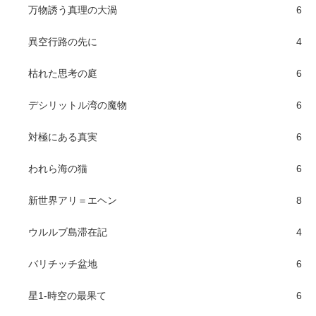
万物誘う真理の大渦
6
異空行路の先に
4
枯れた思考の庭
6
デシリットル湾の魔物
6
対極にある真実
6
われら海の猫
6
新世界アリ＝エヘン
8
ウルルブ島滞在記
4
バリチッチ盆地
6
星1-時空の最果て
6