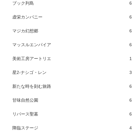
ブック列島
6
虚栄カンパニー
6
マジカ幻想郷
6
マッスルエンパイア
6
美術工房アートリエ
1
星2-ナシゴ・レン
3
新たな時を刻む旅路
6
甘味自然公園
6
リバース聖墓
6
降臨ステージ
4