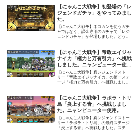
まっていました。
【にゃんこ大戦争】初登場の「レ
ガチャ
ジェンドガチャ」をやってみまし
た。
【にゃんこ大戦争】ネコカンを使うガチ
ャではなく、課金専用のガチャで「レジ
ェンドガチャ」が登場しました。どうや
ら、超激レアか、伝説レアだけが出る超
お得なガチャのようです。
【にゃんこ大戦争】帝政エイジャ
星1-帝政エイジャナイカ
ナイカ「権力と万有引力」へ挑戦
しました。ニャンピューター使
用。
【にゃんこ大戦争】真レジェンドストー
リー「帝政エイジャナイカ」の第一ステ
ージ「権力と万有引力」へ挑戦しまし
た。ここは「ニャンピューター」で楽々
クリアでした。このステージで厄介なと
ころは、「コアラッキョ」の波動かなと
【にゃんこ大戦争】ラボラ・トリ
星1-ラボラ・トリ島
思いますが、沢山出てくる「ダチョウ同
島「炎上する青」へ挑戦しまし
好会」も手強いです。波動打消しキャラ
た。ニャンピューター使用。
が活躍しました。
【にゃんこ大戦争】真レジェンドストー
リー「ラボラ・トリ島」の最終ステージ
「炎上する青」へ挑戦しました。ステー
ジ名から何か嫌な予感がしますｗ。ここ
はメタルと古代種、属性なしの敵と烈波