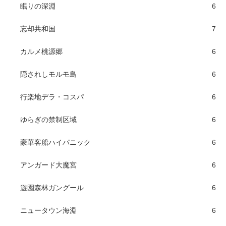
眠りの深淵
6
忘却共和国
7
カルメ桃源郷
6
隠されしモルモ島
6
行楽地デラ・コスパ
6
ゆらぎの禁制区域
6
豪華客船ハイパニック
6
アンガード大魔宮
6
遊園森林ガングール
6
ニュータウン海淵
6