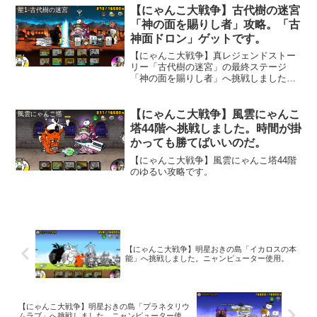
を撃ってくる城が登場します。メタルと
【にゃんこ大戦争】古代樹の迷宮
星1-古代樹の迷宮
古代種が出てきますので、ここは、この
「神の面を賜りし者」攻略。「古
間進化させた「未来ネコ」の出番でしょ
神面ドロン」ゲットです。
うか。あと「メタルコアラッキョ」とい
う、波動を撃つメタルの敵も出てきま
【にゃんこ大戦争】真レジェンドストー
す。
リー「古代樹の迷宮」の最終ステージ
「神の面を賜りし者」へ挑戦しました。
このステージをクリアすると、まれに
「古神面ドロン」というキャラクターの
入手が出来るようです。絶対手に入れた
【にゃんこ大戦争】風雲にゃんこ
風雲にゃんこ塔
いときは、一度クリアしたら「トレジャ
塔44階へ挑戦しました。時間が掛
ーレーダー」を使って再戦が良いです
かっても勝てばいいのだ。
ね。
【にゃんこ大戦争】風雲にゃんこ塔44階
のゆるい攻略です。
【にゃんこ大戦争】明星おきの島「イカロスの本
能」へ挑戦しました。ニャンピューター使用。
【にゃんこ大戦争】明星おきの島「プラネタリウ
ムラブ」へ挑戦しました。ニャンピューター使