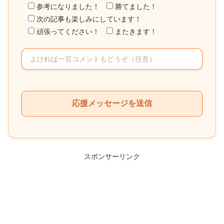
参考になりました！
勝てました！
次の記事も楽しみにしています！
頑張ってください！
またきます！
こ
の
フ
ィ
ー
ル
スポンサーリンク
ド
は
空
の
ま
ま