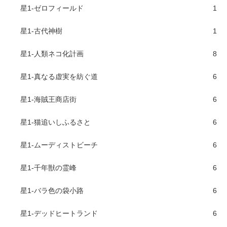
星1-ゼロフィールド
1
星1-古代神樹
1
星1-人類ネコ化計画
8
星1-真なる虚実を紡ぐ道
6
星1-海賊王商店街
6
星1-猫追いしふるさと
6
星1-ムーディストビーチ
6
星1-千年獣の霊峰
6
星1-バラ色の袋小路
6
星1-デッドヒートランド
6