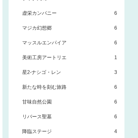
虚栄カンパニー
6
マジカ幻想郷
6
マッスルエンパイア
6
美術工房アートリエ
1
星2-ナシゴ・レン
3
新たな時を刻む旅路
6
甘味自然公園
6
リバース聖墓
6
降臨ステージ
4