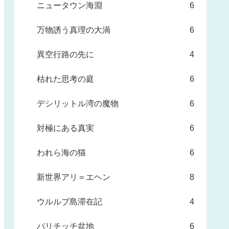
ニュータウン海淵
6
万物誘う真理の大渦
6
異空行路の先に
4
枯れた思考の庭
6
デシリットル湾の魔物
6
対極にある真実
6
われら海の猫
6
新世界アリ＝エヘン
8
ウルルブ島滞在記
4
バリチッチ盆地
6