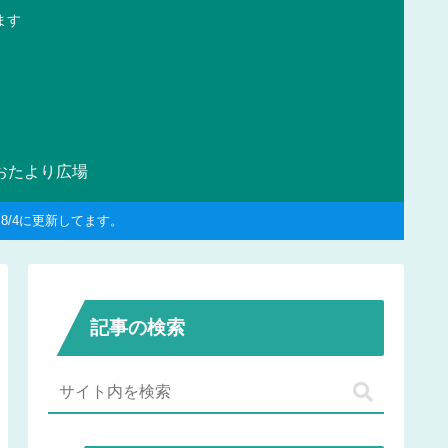
ます
おたより広場
/4に更新してます。
記事の検索