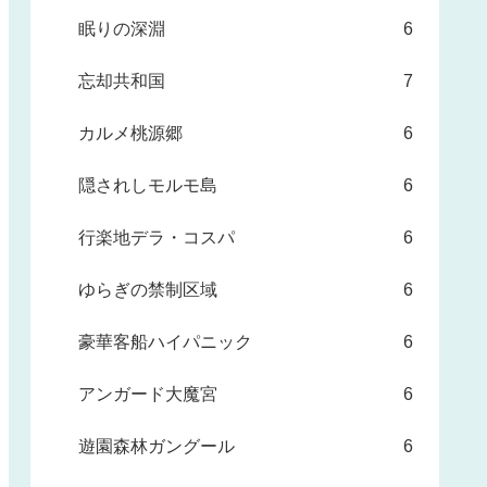
眠りの深淵
6
忘却共和国
7
カルメ桃源郷
6
隠されしモルモ島
6
行楽地デラ・コスパ
6
ゆらぎの禁制区域
6
豪華客船ハイパニック
6
アンガード大魔宮
6
遊園森林ガングール
6