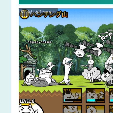
星2-無法地帯のオキテ