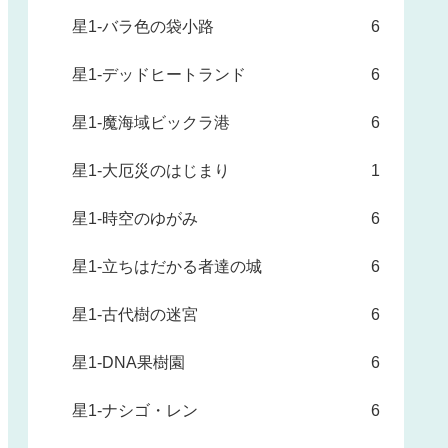
星1-バラ色の袋小路
6
星1-デッドヒートランド
6
星1-魔海域ビックラ港
6
星1-大厄災のはじまり
1
星1-時空のゆがみ
6
星1-立ちはだかる者達の城
6
星1-古代樹の迷宮
6
星1-DNA果樹園
6
星1-ナシゴ・レン
6