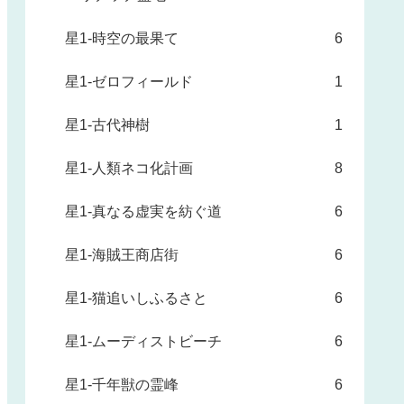
星1-時空の最果て
6
星1-ゼロフィールド
1
星1-古代神樹
1
星1-人類ネコ化計画
8
星1-真なる虚実を紡ぐ道
6
星1-海賊王商店街
6
星1-猫追いしふるさと
6
星1-ムーディストビーチ
6
星1-千年獣の霊峰
6