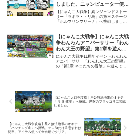
襲のメタックマ」、「バースデープレゼ
しました。ニャンピューター使
ント！」のステージクリアはお勧めした
用。
いです。
【にゃんこ大戦争】真レジェンドストー
リー「ラボラ・トリ島」の第三ステージ
「ホルマリンマリーナ」へ挑戦しまし
た。また烈波を撃ってくる城の登場で
す。あの城なんて名前なんでしょう。こ
こは、こちらの城の手前まで敵城の烈波
【にゃんこ大戦争】にゃんこ大戦
イベントステージ
が届きます。烈波の届かないところで戦
争わんわんアニバーサリー「わん
闘をする方法が取れません。しかも、敵
わん大王の野望」第1章を遊んで
がバリアを使うので、バリア破壊に時間
みました。過去に登場した記念キ
が掛かってしまうと烈波を受けやすくな
にゃんこ大戦争11周年イベントわんわん
ってしまいます。
ャラと新キャラの「ネコメダル
アニバーサリー「わんわん大王の野望」
の「第1章 ネコたちの冒険」を遊んでみ
王」が手に入ります。
ました。全部で２０ステージある強襲型
のステージです。このステージで手に入
る「伝説のちいさいメダル」を集める
と、過去に登場した記念キャラと新キャ
ラの「ネコメダル王」が手に入るイベン
ト専用ガチャを回す事が出来ます。
【にゃんこ大戦争攻略】星2-無法地帯のオキテ
「Ｎ.Ｇ.牧場」へ挑戦。序盤のブラッゴリに苦戦
しました。
【にゃんこ大戦争攻略】星2-無法地帯のオキテ
「ハンチング山」へ挑戦。ケロ助だけ注意すれば
簡単。アイテム使って全自動でクリア。