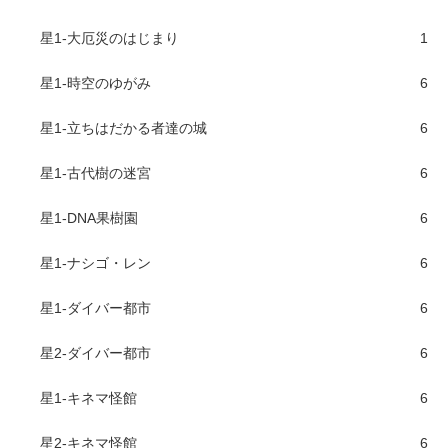
星1-大厄災のはじまり
1
星1-時空のゆがみ
6
星1-立ちはだかる者達の城
6
星1-古代樹の迷宮
6
星1-DNA果樹園
6
星1-ナシゴ・レン
6
星1-ダイバー都市
6
星2-ダイバー都市
6
星1-キネマ怪館
6
星2-キネマ怪館
6