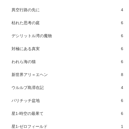
異空行路の先に
4
枯れた思考の庭
6
デシリットル湾の魔物
6
対極にある真実
6
われら海の猫
6
新世界アリ＝エヘン
8
ウルルブ島滞在記
4
バリチッチ盆地
6
星1-時空の最果て
6
星1-ゼロフィールド
1