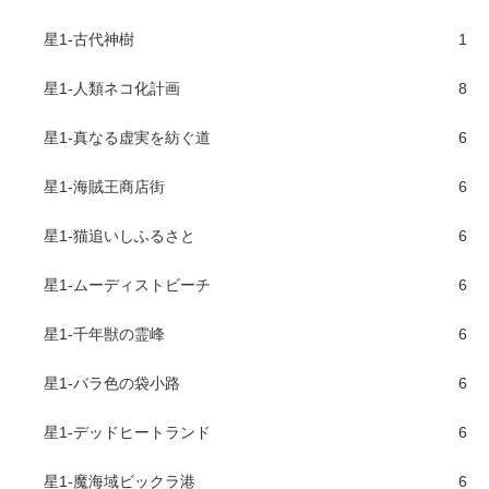
星1-古代神樹
1
星1-人類ネコ化計画
8
星1-真なる虚実を紡ぐ道
6
星1-海賊王商店街
6
星1-猫追いしふるさと
6
星1-ムーディストビーチ
6
星1-千年獣の霊峰
6
星1-バラ色の袋小路
6
星1-デッドヒートランド
6
星1-魔海域ビックラ港
6