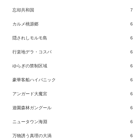
忘却共和国
7
カルメ桃源郷
6
隠されしモルモ島
6
行楽地デラ・コスパ
6
ゆらぎの禁制区域
6
豪華客船ハイパニック
6
アンガード大魔宮
6
遊園森林ガングール
6
ニュータウン海淵
6
万物誘う真理の大渦
6