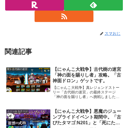
スマおじ
関連記事
【にゃんこ大戦争】古代樹の迷宮
星1-古代樹の迷宮
「神の面を賜りし者」攻略。「古
神面ドロン」ゲットです。
【にゃんこ大戦争】真レジェンドストー
リー「古代樹の迷宮」の最終ステージ
「神の面を賜りし者」へ挑戦しました。
このステージをクリアすると、まれに
「古神面ドロン」というキャラクターの
入手が出来るようです。絶対手に入れた
【にゃんこ大戦争】悪魔のジュー
イベントステージ
いときは、一度クリアしたら「トレジャ
ンブライドイベント期間中。「古
ーレーダー」を使って再戦が良いです
びたタマゴ:N201」と「死にたて
ね。