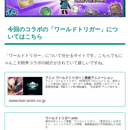
今回のコラボの「ワールドトリガー」につ
いてはこちら
「ワールドトリガー」について分かるサイトです。こちらでもに
ゃんこ大戦争コラボの紹介がされていて嬉しいですね。
アニメ ワールドトリガー｜東映アニメーション
アニメ「ワールドトリガー」REBOOTプロジェクト は、原作コ
ミック第1話に始まり、ボーダー入隊編・近界民（ネイバー）大
規模侵攻編・B級ランク戦 開始編を、“完全新作”アニメ化するプ
ロジェクト。
www.toei-anim.co.jp
ワールドトリガー.info
週刊少年ジャンプ連載「ワールドトリガー」（葦原大介）公式サ
イト。コミックスやグッズ情報、連載最新話の予告動画などを紹
介。