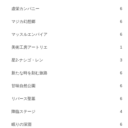
虚栄カンパニー
6
マジカ幻想郷
6
マッスルエンパイア
6
美術工房アートリエ
1
星2-ナシゴ・レン
3
新たな時を刻む旅路
6
甘味自然公園
6
リバース聖墓
6
降臨ステージ
4
眠りの深淵
6