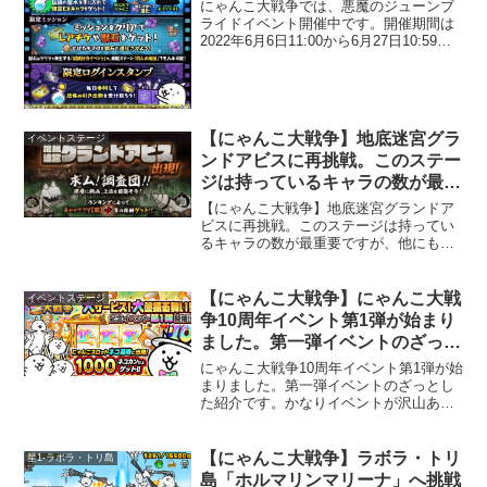
にゃんこ」などを入手可能。
にゃんこ大戦争では、悪魔のジューンブ
ライドイベント開催中です。開催期間は
2022年6月6日11:00から6月27日10:59ま
で。ログインスタンプキャンペーンが実
施されているので、毎日ログインして
色々貰っておきましょう。イベントガチ
ャからは「古びたタマゴ:N201」と「死に
たてにゃんこ」の2種を入手可能です。
【にゃんこ大戦争】地底迷宮グラ
イベントステージ
ンドアビスに再挑戦。このステー
ジは持っているキャラの数が最重
要ですね。
【にゃんこ大戦争】地底迷宮グランドア
ビスに再挑戦。このステージは持ってい
るキャラの数が最重要ですが、他にもい
くつかコツがあります。最後の99層まで
クリア出来ましたので、私の思いっきり
個人的な意見になってしまいますが、い
【にゃんこ大戦争】にゃんこ大戦
イベントステージ
くつかクリアの進め方を書いてみます。
争10周年イベント第1弾が始まり
ました。第一弾イベントのざっと
した紹介です。
にゃんこ大戦争10周年イベント第1弾が始
まりました。第一弾イベントのざっとし
た紹介です。かなりイベントが沢山あり
ます。周年記念恒例の「にゃんこスロッ
ト」は、今回1000ネコカン以上が手に入
り豪華です。忙しくてあまり遊ぶ時間が
【にゃんこ大戦争】ラボラ・トリ
星1-ラボラ・トリ島
なくても「にゃんこスロット」、「大逆
島「ホルマリンマリーナ」へ挑戦