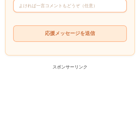
こ
の
フ
ィ
ー
ル
スポンサーリンク
ド
は
空
の
ま
ま
に
し
て
く