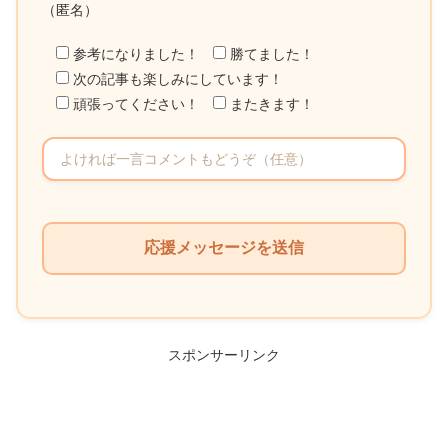
（匿名）
参考になりました！
勝てました！
次の記事も楽しみにしています！
頑張ってください！
またきます！
こ
の
フ
ィ
ー
ル
スポンサーリンク
ド
は
空
の