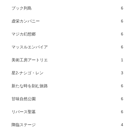
ブック列島
6
虚栄カンパニー
6
マジカ幻想郷
6
マッスルエンパイア
6
美術工房アートリエ
1
星2-ナシゴ・レン
3
新たな時を刻む旅路
6
甘味自然公園
6
リバース聖墓
6
降臨ステージ
4