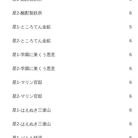
星2-酩酊製鉄所
6
星1-ところてん金鉱
5
星2-ところてん金鉱
6
星1-学園に巣くう悪意
6
星2-学園に巣くう悪意
6
星1-マリン官邸
6
星2-マリン官邸
6
星1-はえぬき三連山
6
星2-はえぬき三連山
6
星1-バトル銭湯
6