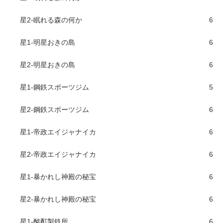
星2-眠れる森の何か
6
星1-明星おきの島
6
星2-明星おきの島
6
星1-鋼鉄スポーツジム
5
星2-鋼鉄スポーツジム
6
星1-帝政エイジャナイカ
6
星2-帝政エイジャナイカ
6
星1-暴かれし神殿の秘宝
6
星2-暴かれし神殿の秘宝
6
星1-酩酊製鉄所
6