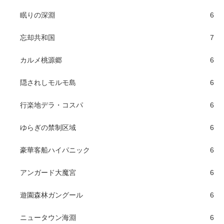
眠りの深淵
6
忘却共和国
7
カルメ桃源郷
6
隠されしモルモ島
6
行楽地デラ・コスパ
6
ゆらぎの禁制区域
6
豪華客船ハイパニック
6
アンガード大魔宮
6
遊園森林ガングール
6
ニュータウン海淵
6