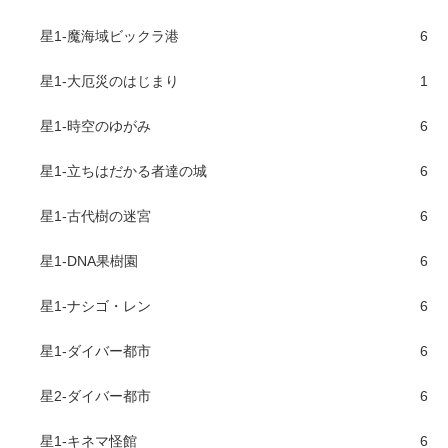
星1-魔海域ビックラ港
6
星1-大厄災のはじまり
1
星1-時空のゆがみ
6
星1-立ちはだかる者達の城
6
星1-古代樹の迷宮
6
星1-DNA果樹園
6
星1-ナシゴ・レン
6
星1-ダイバー都市
6
星2-ダイバー都市
6
星1-キネマ怪館
6