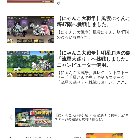
ボ
【にゃんこ大戦争】風雲にゃんこ
風雲にゃんこ塔
塔47階へ挑戦しました。
【にゃんこ大戦争】風雲にゃんこ塔47階
のゆるい攻略です。
【にゃんこ大戦争】明星おきの島
星1-明星おきの島
「流星大踊り」へ挑戦しました。
ニャンピューター使用。
【にゃんこ大戦争】真レジェンドストー
リー「明星おきの島」の第五ステージ
「流星大踊り」へ挑戦しました。ここ
は、「メタルコアラッキョ」再登場で
す。波動を撃ってくる事を除けば、一つ
前のステージで出てきた「メタルゴマさ
ま」のほうが強いです。クリティカルが
出ればすぐ倒せるので、それほど難しく
ありません。
【にゃんこ大戦争】続・5月強襲！に挑戦。全10
ステージの報酬と攻略情報など。