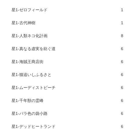
星1-ゼロフィールド
1
星1-古代神樹
1
星1-人類ネコ化計画
8
星1-真なる虚実を紡ぐ道
6
星1-海賊王商店街
6
星1-猫追いしふるさと
6
星1-ムーディストビーチ
6
星1-千年獣の霊峰
6
星1-バラ色の袋小路
6
星1-デッドヒートランド
6