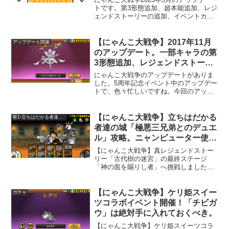
ダーのレイアウト変更など。
トです。第3形態追加、超本能追加、レジ
ェンドストーリーの追加、イベントカレ
ンダーのレイアウト変更など。第3形態と
超本能追加キャラ少な目でした。レジェ
ンドストーリー0に新マップの「ウルルブ
【にゃんこ大戦争】2017年11月
アップデート関連
島滞在記」が登場したので、遊ぶのが楽
のアップデート。一部キャラの第
しみです。
3形態追加、レジェンドストーリ
ーの追加、ユーザーランク報酬追
にゃんこ大戦争のアップデートがありま
加有り。
した。5周年記念イベント中のアップデー
トで、色々忙しいですね。今回のアップ
デートでは、一部キャラの第3形態追加と
レジェンドストーリーの追加、ユーザー
ランク報酬の追加が有りました。それか
【にゃんこ大戦争】立ちはだかる
星1-立ちはだかる者達の城
ら「逆襲のカヲル君」...
者達の城「極悪三兄弟とのデュエ
ル」攻略。ニャンピューター使
用。
【にゃんこ大戦争】真レジェンドストー
リー「古代樹の迷宮」の最終ステージ
「神の面を賜りし者」へ挑戦しました。
このステージをクリアすると、まれに
「古神面ドロン」というキャラクターの
入手が出来るようです。絶対手に入れた
【にゃんこ大戦争】ケリ姫スイー
ガチャ
いときは、一度クリアしたら「トレジャ
ツコラボイベント開催！「チビガ
ーレーダー」を使って再戦が良いです
ウ」は絶対手に入れておくべき。
ね。
【にゃんこ大戦争】ケリ姫スイーツコラ