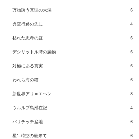
万物誘う真理の大渦
6
異空行路の先に
4
枯れた思考の庭
6
デシリットル湾の魔物
6
対極にある真実
6
われら海の猫
6
新世界アリ＝エヘン
8
ウルルブ島滞在記
4
バリチッチ盆地
6
星1-時空の最果て
6