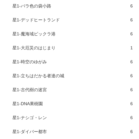
星1-バラ色の袋小路
6
星1-デッドヒートランド
6
星1-魔海域ビックラ港
6
星1-大厄災のはじまり
1
星1-時空のゆがみ
6
星1-立ちはだかる者達の城
6
星1-古代樹の迷宮
6
星1-DNA果樹園
6
星1-ナシゴ・レン
6
星1-ダイバー都市
6