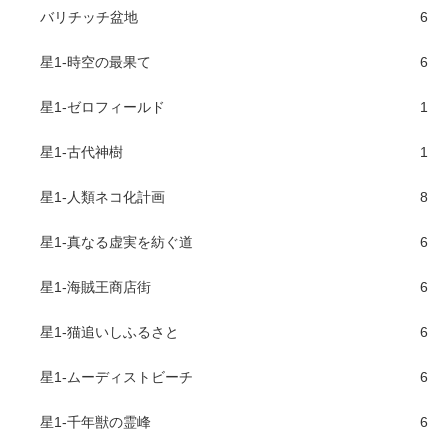
バリチッチ盆地
6
星1-時空の最果て
6
星1-ゼロフィールド
1
星1-古代神樹
1
星1-人類ネコ化計画
8
星1-真なる虚実を紡ぐ道
6
星1-海賊王商店街
6
星1-猫追いしふるさと
6
星1-ムーディストビーチ
6
星1-千年獣の霊峰
6