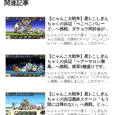
関連記事
【にゃんこ大戦争】星1-こしぎん
星1-こしぎんちゃくの浜辺
ちゃくの浜辺「ぺこぺこパレー
ド」へ挑戦。ダチョウ同好会が強
い。※追記しました
レジェンドストーリー星１「こしぎんち
ゃくの浜辺」の第4ステージ「ぺこぺこパ
レード」へ挑戦しました。このステージ
では、あまり多くの敵が登場しませんが
「ダチョウ同好会」の攻撃が激しいで
す。途中から「ダチョウ同好会」の数が
【にゃんこ大戦争】星1-こしぎん
星1-こしぎんちゃくの浜辺
増えるので、増えても押さ...
ちゃくの浜辺「ヘアーサロン潮
風」へ挑戦。猪系3種盛りです。
レジェンドストーリー星１「こしぎんち
ゃくの浜辺」の第2ステージ「ヘアーサロ
ン潮風」へ挑戦しました。このステージ
は、「イノシャシ」、「イノヴァルカ
ン」、「イノエンジェル」と猪系のキャ
ラが3種出てきます。最初に出てくる「イ
【にゃんこ大戦争】星1-こしぎん
星1-こしぎんちゃくの浜辺
ノシャシ」を倒すのが結...
ちゃくの浜辺最終ステージ「もう
陸には帰れない」へ挑戦。とって
も難しい。
レジェンドストーリー星１「こしぎんち
ゃくの浜辺」の最終ステージ「もう陸に