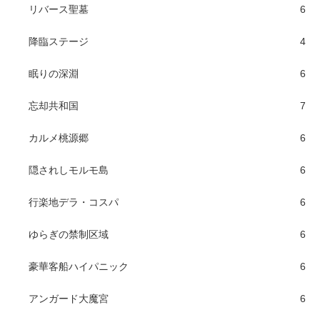
リバース聖墓
6
降臨ステージ
4
眠りの深淵
6
忘却共和国
7
カルメ桃源郷
6
隠されしモルモ島
6
行楽地デラ・コスパ
6
ゆらぎの禁制区域
6
豪華客船ハイパニック
6
アンガード大魔宮
6