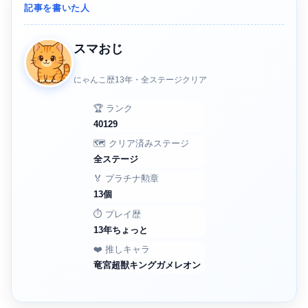
記事を書いた人
スマおじ
にゃんこ歴13年・全ステージクリア
🏆 ランク
40129
🗺️ クリア済みステージ
全ステージ
🏅 プラチナ勲章
13個
⏱️ プレイ歴
13年ちょっと
❤️ 推しキャラ
竜宮超獣キングガメレオン