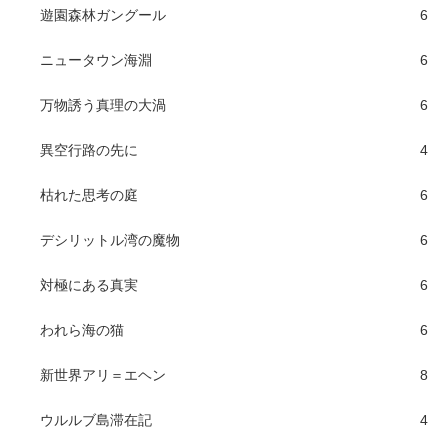
遊園森林ガングール
6
ニュータウン海淵
6
万物誘う真理の大渦
6
異空行路の先に
4
枯れた思考の庭
6
デシリットル湾の魔物
6
対極にある真実
6
われら海の猫
6
新世界アリ＝エヘン
8
ウルルブ島滞在記
4