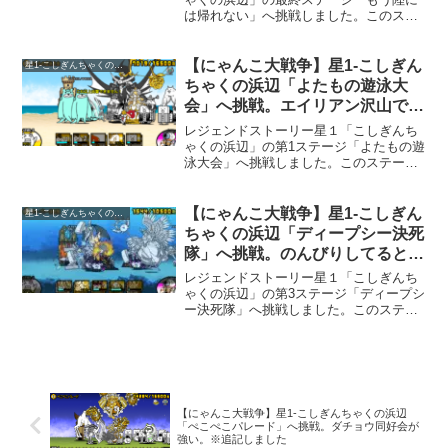
は帰れない」へ挑戦しました。このステ
ージでは何回も負けてしまいました。こ
のステージは、「イルカ娘」という敵の
攻撃が厄介です。攻撃が遠方範囲攻撃ら
【にゃんこ大戦争】星1-こしぎん
星1-こしぎんちゃくの浜辺
しく、壁を出していても後...
ちゃくの浜辺「よたもの遊泳大
会」へ挑戦。エイリアン沢山で
す。
レジェンドストーリー星１「こしぎんち
ゃくの浜辺」の第1ステージ「よたもの遊
泳大会」へ挑戦しました。このステージ
は、登場する敵がエイリアンだらけで
す。沢山出てくるので、エイリアンに強
いキャラクターと、壁が沢山いると楽で
【にゃんこ大戦争】星1-こしぎん
星1-こしぎんちゃくの浜辺
す。今回のキャラクター編...
ちゃくの浜辺「ディープシー決死
隊」へ挑戦。のんびりしてると必
ず負けます。
レジェンドストーリー星１「こしぎんち
ゃくの浜辺」の第3ステージ「ディープシ
ー決死隊」へ挑戦しました。このステー
ジは、かなり簡単なのですが、様子を見
ながらゆっくり攻めていくと確実に負け
るステージです。過去にも似たようなス
テージがありました。一...
【にゃんこ大戦争】星1-こしぎんちゃくの浜辺
「ぺこぺこパレード」へ挑戦。ダチョウ同好会が
強い。※追記しました