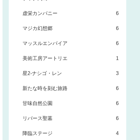
虚栄カンパニー
6
マジカ幻想郷
6
マッスルエンパイア
6
美術工房アートリエ
1
星2-ナシゴ・レン
3
新たな時を刻む旅路
6
甘味自然公園
6
リバース聖墓
6
降臨ステージ
4