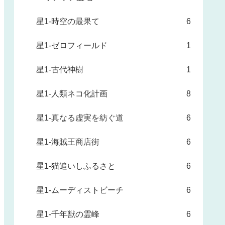
星1-時空の最果て
6
星1-ゼロフィールド
1
星1-古代神樹
1
星1-人類ネコ化計画
8
星1-真なる虚実を紡ぐ道
6
星1-海賊王商店街
6
星1-猫追いしふるさと
6
星1-ムーディストビーチ
6
星1-千年獣の霊峰
6