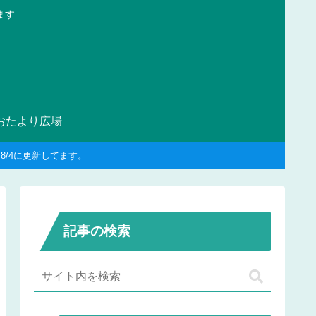
ます
おたより広場
/4に更新してます。
記事の検索