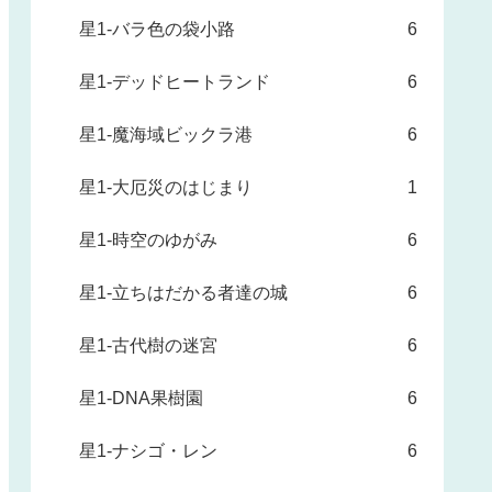
星1-バラ色の袋小路
6
星1-デッドヒートランド
6
星1-魔海域ビックラ港
6
星1-大厄災のはじまり
1
星1-時空のゆがみ
6
星1-立ちはだかる者達の城
6
星1-古代樹の迷宮
6
星1-DNA果樹園
6
星1-ナシゴ・レン
6