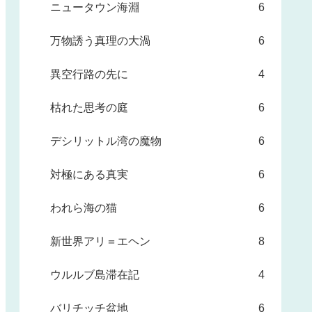
ニュータウン海淵
6
万物誘う真理の大渦
6
異空行路の先に
4
枯れた思考の庭
6
デシリットル湾の魔物
6
対極にある真実
6
われら海の猫
6
新世界アリ＝エヘン
8
ウルルブ島滞在記
4
バリチッチ盆地
6