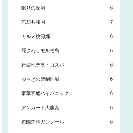
眠りの深淵
6
忘却共和国
7
カルメ桃源郷
6
隠されしモルモ島
6
行楽地デラ・コスパ
6
ゆらぎの禁制区域
6
豪華客船ハイパニック
6
アンガード大魔宮
6
遊園森林ガングール
6