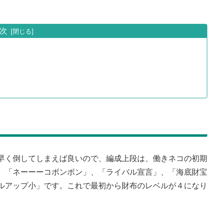
次
早く倒してしまえば良いので、編成上段は、働きネコの初期
。「ネーーーコボンボン」、「ライバル宣言」、「海底財宝
ルアップ小」です。これで最初から財布のレベルが４になり