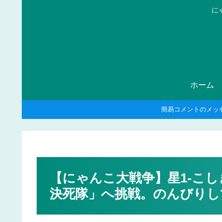
に
ホーム
簡易コメントのメッ
【にゃんこ大戦争】星1-こ
決死隊」へ挑戦。のんびりし