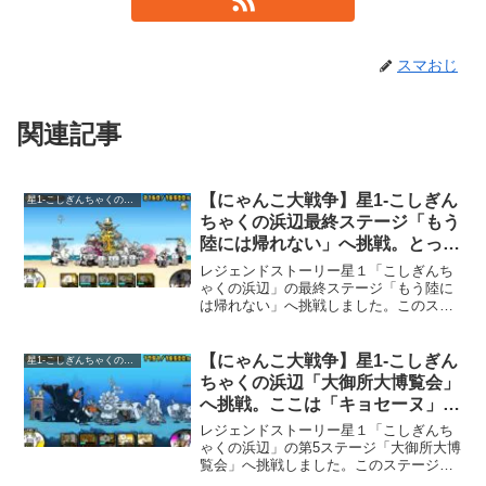
スマおじ
関連記事
【にゃんこ大戦争】星1-こしぎん
星1-こしぎんちゃくの浜辺
ちゃくの浜辺最終ステージ「もう
陸には帰れない」へ挑戦。とって
も難しい。
レジェンドストーリー星１「こしぎんち
ゃくの浜辺」の最終ステージ「もう陸に
は帰れない」へ挑戦しました。このステ
ージでは何回も負けてしまいました。こ
のステージは、「イルカ娘」という敵の
攻撃が厄介です。攻撃が遠方範囲攻撃ら
【にゃんこ大戦争】星1-こしぎん
星1-こしぎんちゃくの浜辺
しく、壁を出していても後...
ちゃくの浜辺「大御所大博覧会」
へ挑戦。ここは「キョセーヌ」だ
らけですよ。
レジェンドストーリー星１「こしぎんち
ゃくの浜辺」の第5ステージ「大御所大博
覧会」へ挑戦しました。このステージで
は、あまり多くの種類の敵は登場しませ