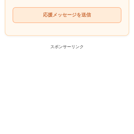
こ
の
フ
ィ
ー
ル
スポンサーリンク
ド
は
空
の
ま
ま
に
し
て
く
だ
さ