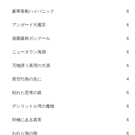
豪華客船ハイパニック
6
アンガード大魔宮
6
遊園森林ガングール
6
ニュータウン海淵
6
万物誘う真理の大渦
6
異空行路の先に
4
枯れた思考の庭
6
デシリットル湾の魔物
6
対極にある真実
6
われら海の猫
6