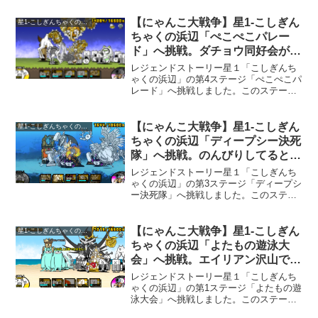
んが「キョセーヌ」の攻撃が大変です。
今回のキャラクター編成このステージで
【にゃんこ大戦争】星1-こしぎん
星1-こしぎんちゃくの浜辺
登場する「キョセーヌ」...
ちゃくの浜辺「ぺこぺこパレー
ド」へ挑戦。ダチョウ同好会が強
い。※追記しました
レジェンドストーリー星１「こしぎんち
ゃくの浜辺」の第4ステージ「ぺこぺこパ
レード」へ挑戦しました。このステージ
では、あまり多くの敵が登場しませんが
「ダチョウ同好会」の攻撃が激しいで
す。途中から「ダチョウ同好会」の数が
【にゃんこ大戦争】星1-こしぎん
星1-こしぎんちゃくの浜辺
増えるので、増えても押さ...
ちゃくの浜辺「ディープシー決死
隊」へ挑戦。のんびりしてると必
ず負けます。
レジェンドストーリー星１「こしぎんち
ゃくの浜辺」の第3ステージ「ディープシ
ー決死隊」へ挑戦しました。このステー
ジは、かなり簡単なのですが、様子を見
ながらゆっくり攻めていくと確実に負け
るステージです。過去にも似たようなス
【にゃんこ大戦争】星1-こしぎん
星1-こしぎんちゃくの浜辺
テージがありました。一...
ちゃくの浜辺「よたもの遊泳大
会」へ挑戦。エイリアン沢山で
す。
レジェンドストーリー星１「こしぎんち
ゃくの浜辺」の第1ステージ「よたもの遊
泳大会」へ挑戦しました。このステージ
は、登場する敵がエイリアンだらけで