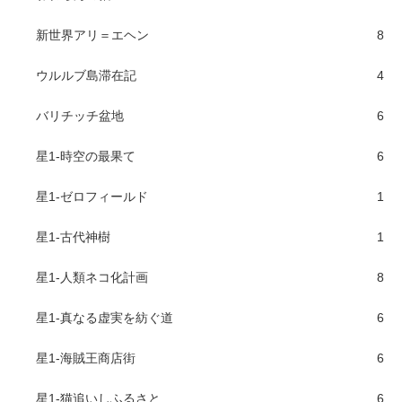
新世界アリ＝エヘン
8
ウルルブ島滞在記
4
バリチッチ盆地
6
星1-時空の最果て
6
星1-ゼロフィールド
1
星1-古代神樹
1
星1-人類ネコ化計画
8
星1-真なる虚実を紡ぐ道
6
星1-海賊王商店街
6
星1-猫追いしふるさと
6