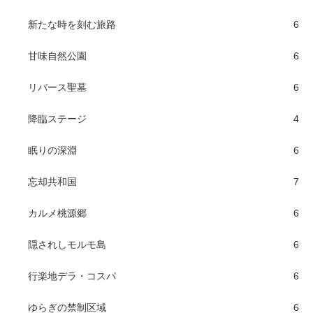
新たな時を刻む旅路
6
甘味自然公園
6
リバース聖墓
6
降臨ステージ
4
眠りの深淵
6
忘却共和国
7
カルメ桃源郷
6
隠されしモルモ島
6
行楽地デラ・コスパ
6
ゆらぎの禁制区域
6