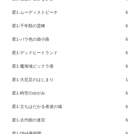
星1-ムーディストビーチ
6
星1-千年獣の霊峰
6
星1-バラ色の袋小路
6
星1-デッドヒートランド
6
星1-魔海域ビックラ港
6
星1-大厄災のはじまり
1
星1-時空のゆがみ
6
星1-立ちはだかる者達の城
6
星1-古代樹の迷宮
6
星1-DNA果樹園
6