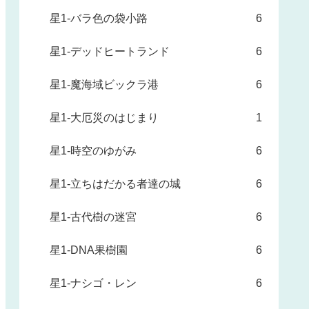
星1-バラ色の袋小路
6
星1-デッドヒートランド
6
星1-魔海域ビックラ港
6
星1-大厄災のはじまり
1
星1-時空のゆがみ
6
星1-立ちはだかる者達の城
6
星1-古代樹の迷宮
6
星1-DNA果樹園
6
星1-ナシゴ・レン
6