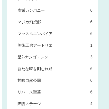
虚栄カンパニー
6
マジカ幻想郷
6
マッスルエンパイア
6
美術工房アートリエ
1
星2-ナシゴ・レン
3
新たな時を刻む旅路
6
甘味自然公園
6
リバース聖墓
6
降臨ステージ
4