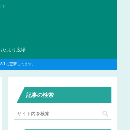
ます
おたより広場
/1に更新してます。
記事の検索