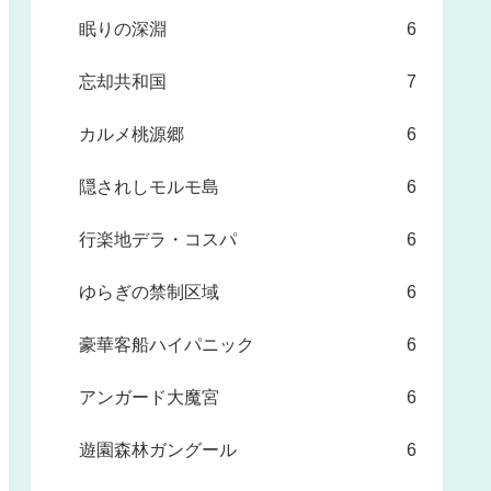
眠りの深淵
6
忘却共和国
7
カルメ桃源郷
6
隠されしモルモ島
6
行楽地デラ・コスパ
6
ゆらぎの禁制区域
6
豪華客船ハイパニック
6
アンガード大魔宮
6
遊園森林ガングール
6