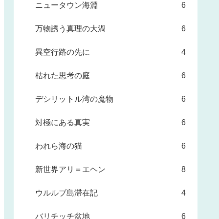
ニュータウン海淵
6
万物誘う真理の大渦
6
異空行路の先に
4
枯れた思考の庭
6
デシリットル湾の魔物
6
対極にある真実
6
われら海の猫
6
新世界アリ＝エヘン
8
ウルルブ島滞在記
4
バリチッチ盆地
6