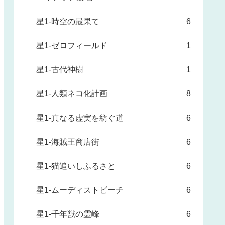
星1-時空の最果て
6
星1-ゼロフィールド
1
星1-古代神樹
1
星1-人類ネコ化計画
8
星1-真なる虚実を紡ぐ道
6
星1-海賊王商店街
6
星1-猫追いしふるさと
6
星1-ムーディストビーチ
6
星1-千年獣の霊峰
6