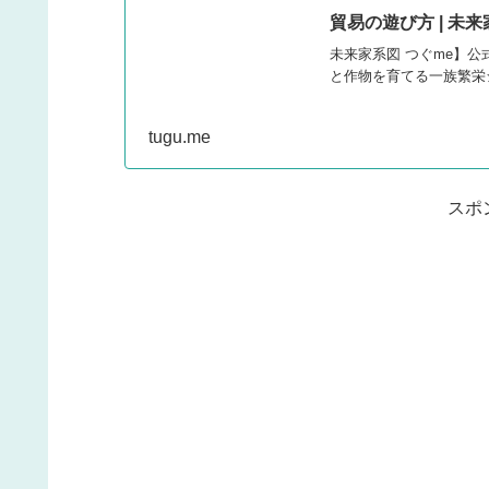
貿易の遊び方 | 未来
未来家系図 つぐme】
と作物を育てる一族繁栄
tugu.me
スポ