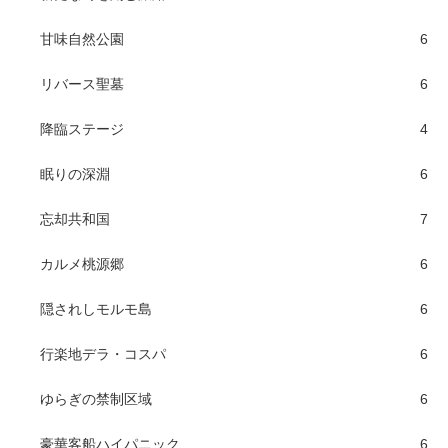
甘味自然公園
6
リバース聖墓
6
降臨ステージ
4
眠りの深淵
6
忘却共和国
7
カルメ桃源郷
6
隠されしモルモ島
6
行楽地デラ・コスパ
6
ゆらぎの禁制区域
6
豪華客船ハイパニック
6