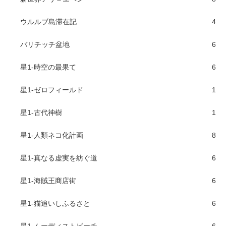
ウルルブ島滞在記
4
バリチッチ盆地
6
星1-時空の最果て
6
星1-ゼロフィールド
1
星1-古代神樹
1
星1-人類ネコ化計画
8
星1-真なる虚実を紡ぐ道
6
星1-海賊王商店街
6
星1-猫追いしふるさと
6
星1-ムーディストビーチ
6