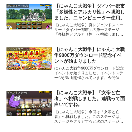
【にゃんこ大戦争】ダイバー都市
星1-ダイバー都市
「多様性とアルカリ性」へ挑戦し
ました。ニャンピューター使用。
【にゃんこ大戦争】真レジェンドストー
リー「ダイバー都市」の第一ステージ
「多様性とアルカリ性」へ挑戦しまし
た。何か過去に似たような名前のステー
ジがあった気がします。このステージ
は、メタルと天使が敵として出てきます
【にゃんこ大戦争】にゃんこ大戦
イベントステージ
が、「メタルサイボーグ」と「天使ドー
争9000万ダウンロード記念イベ
ヴエル」のタッグが厄介です。ここは
ントが始まりました
「ネコボン」をケチって挑戦したので、
「ニャンピューター」でクリアしたら凄
にゃんこ大戦争9000万ダウンロード記念
く時間が掛かりました。「ネコボン」使
イベントが始まりました。イベントステ
うと凄く楽になっちゃうステージです。
ージが沢山開催されています。今開催中
の「キャッツアイ入りアイテムガチャ」
には「闇のキャッツアイ」が入っている
みたいです。出たら嬉しいですね～。
【にゃんこ大戦争】「女帝と亡
イベントステージ
者」へ挑戦しました。連戦って面
白いですね。
【にゃんこ大戦争】今回は「女帝と亡
者」へ挑戦しました。このステージは、
ステージをクリアすると次のステージが
出てくる連戦になるタイプのステージで
す。クリア報酬とは別にミッション報酬