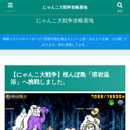
にゃんこ大戦争の攻略がメインですが、他のゲームの記事もたまに書いてます
にゃんこ大戦争攻略基地
メニュー
検索
にゃんこ大戦争攻略基地
簡易コメントのメッセージで回答可能な物はメニュー上部「おたより広場」で公開して
おります。8/4に更新してます。
【にゃんこ大戦争】桜んぼ島「溶岩温
浴」へ挑戦しました。
星1-桜んぼ島