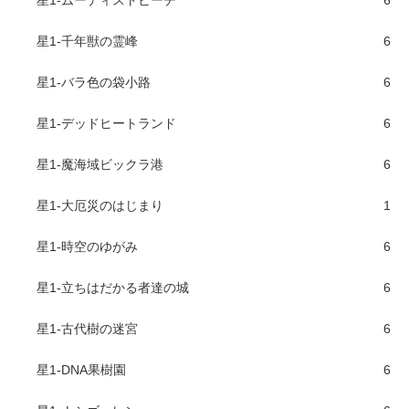
星1-千年獣の霊峰
6
星1-バラ色の袋小路
6
星1-デッドヒートランド
6
星1-魔海域ビックラ港
6
星1-大厄災のはじまり
1
星1-時空のゆがみ
6
星1-立ちはだかる者達の城
6
星1-古代樹の迷宮
6
星1-DNA果樹園
6