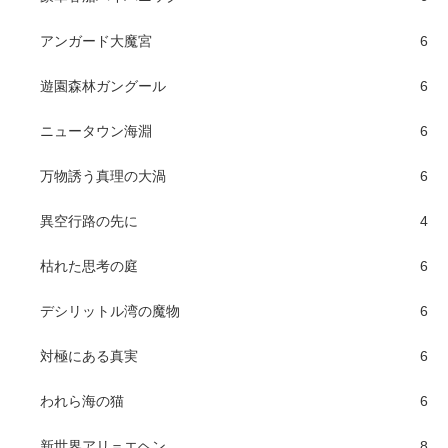
アンガード大魔宮
6
遊園森林ガングール
6
ニュータウン海淵
6
万物誘う真理の大渦
6
異空行路の先に
4
枯れた思考の庭
6
デシリットル湾の魔物
6
対極にある真実
6
われら海の猫
6
新世界アリ＝エヘン
8