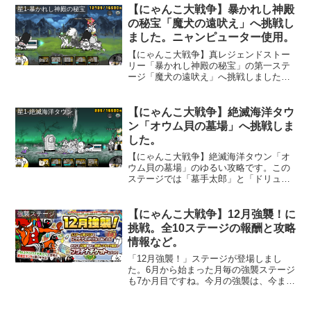
でキャッツアイの伝説が３個貰えます。
【にゃんこ大戦争】暴かれし神殿
星1-暴かれし神殿の秘宝
ここは「女帝飛来」の「ハニートラップ
の秘宝「魔犬の遠吠え」へ挑戦し
極ムズ」をクリアすると「亡者デブウ降
ました。ニャンピューター使用。
臨」の「死者の行進極ムズ」が始まりま
す。「伯爵と乙女」のステージと違っ
【にゃんこ大戦争】真レジェンドストー
て、最初のステージに出撃制限が無いの
リー「暴かれし神殿の秘宝」の第一ステ
で楽です。
ージ「魔犬の遠吠え」へ挑戦しました。
ここは、敵城が「わんこの城」になって
います。自分の方へ引き寄せるワープを
使ってくる「チンアナ5兄弟」も出てきま
【にゃんこ大戦争】絶滅海洋タウ
星1-絶滅海洋タウン
す。引き寄せる事で、「わんこの城」の
ン「オウム貝の墓場」へ挑戦しま
波動が出ますから、なかなか面白い仕組
した。
みのステージだと思います。一気に「コ
ライノくん」を倒す必要もあり、「ニャ
【にゃんこ大戦争】絶滅海洋タウン「オ
ンピューター」を使用してクリアしてい
ウム貝の墓場」のゆるい攻略です。この
ます。
ステージでは「墓手太郎」と「ドリュ
ウ」の連携プレイが意地悪な感じです。
「墓手太郎」を倒したくても、「ドリュ
ウ」に邪魔されて、なかなか思うように
【にゃんこ大戦争】12月強襲！に
強襲ステージ
攻撃が通りません。「ニャンピュータ
挑戦。全10ステージの報酬と攻略
ー」でクリアしてみました。
情報など。
「12月強襲！」ステージが登場しまし
た。6月から始まった月毎の強襲ステージ
も7か月目ですね。今月の強襲は、今まで
で一番クリアが簡単かもしれません。素
早く城を攻めると「悪魔王サンタ」が出