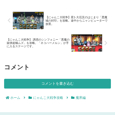
り負けました。良く説明を読まないと駄
目ですね。魔界編は、独特...
【にゃんこ大戦争】星1-大厄災のはじまり「悪魔
城の封印」を攻略。途中からニャンピューターで
放置。
【にゃんこ大戦争】 誘惑のシンフォニー「悪魔の
旋律超極ムズ」を攻略。「ネコハーメルン」が手
に入るステージです。
コメント
コメントを書き込む
ホーム
にゃんこ大戦争攻略
魔界編