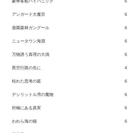
豪華客船ハイパニック
6
アンガード大魔宮
6
遊園森林ガングール
6
ニュータウン海淵
6
万物誘う真理の大渦
6
異空行路の先に
4
枯れた思考の庭
6
デシリットル湾の魔物
6
対極にある真実
6
われら海の猫
6