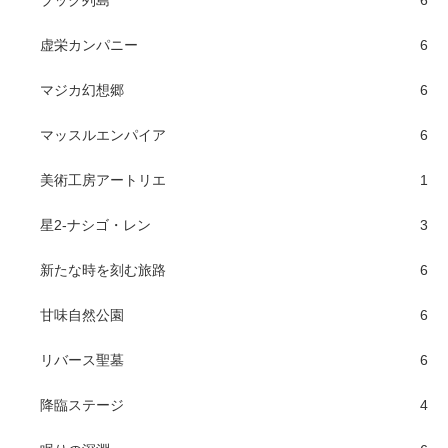
ブック列島
6
虚栄カンパニー
6
マジカ幻想郷
6
マッスルエンパイア
6
美術工房アートリエ
1
星2-ナシゴ・レン
3
新たな時を刻む旅路
6
甘味自然公園
6
リバース聖墓
6
降臨ステージ
4