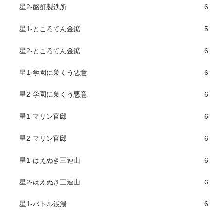
星2-酩酊製鉄所
6
星1-ところてん金鉱
5
星2-ところてん金鉱
6
星1-学園に巣くう悪意
6
星2-学園に巣くう悪意
6
星1-マリン官邸
6
星2-マリン官邸
6
星1-はえぬき三連山
6
星2-はえぬき三連山
6
星1-バトル銭湯
6