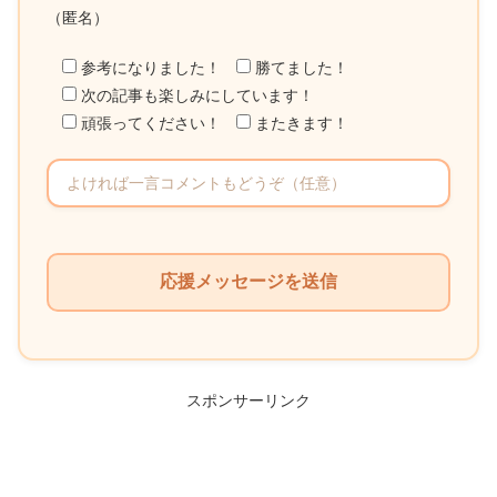
（匿名）
参考になりました！
勝てました！
次の記事も楽しみにしています！
頑張ってください！
またきます！
こ
の
フ
ィ
ー
ル
スポンサーリンク
ド
は
空
の