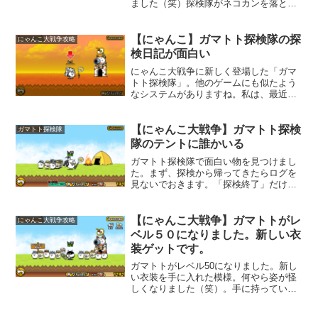
ました（笑）探検隊がネコカンを落とし
たのかと思いましたが、どうやらこれ
は、広告を見ると貰えるネコカンのよう
ですね。いくつ貰えるのかわかりません
【にゃんこ】ガマトト探検隊の探
にゃんこ大戦争攻略
が、とりあえず見てみる事に...
検日記が面白い
にゃんこ大戦争に新しく登場した「ガマ
トト探検隊」。他のゲームにも似たよう
なシステムがありますね。私は、最近こ
れが楽しくなってきました。ガマトトを
探検に出すと色々なアイテムを見つけて
きてくれます。大抵は経験値ですね。た
【にゃんこ大戦争】ガマトト探検
ガマトト探検隊
まにアイテムも手に入れて...
隊のテントに誰かいる
ガマトト探検隊で面白い物を見つけまし
た。まず、探検から帰ってきたらログを
見ないでおきます。「探検終了」だけタ
ップして消します。テントの方を良く見
て下さい。何かいます（笑）。何時から
いたんだこのニャンコ？散々ガマトト利
【にゃんこ大戦争】ガマトトがレ
にゃんこ大戦争攻略
用していますが、今頃気づ...
ベル５０になりました。新しい衣
装ゲットです。
ガマトトがレベル50になりました。新し
い衣装を手に入れた模様。何やら姿が怪
しくなりました（笑）。手に持っている
パイプ椅子が良いですね。レベル50にな
っても、拾ってくるネコカンの数やキャ