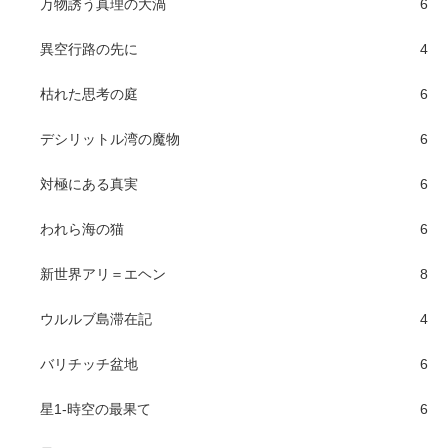
万物誘う真理の大渦
6
異空行路の先に
4
枯れた思考の庭
6
デシリットル湾の魔物
6
対極にある真実
6
われら海の猫
6
新世界アリ＝エヘン
8
ウルルブ島滞在記
4
バリチッチ盆地
6
星1-時空の最果て
6