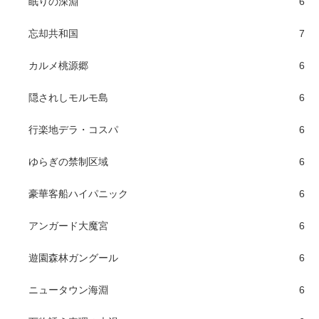
眠りの深淵
6
忘却共和国
7
カルメ桃源郷
6
隠されしモルモ島
6
行楽地デラ・コスパ
6
ゆらぎの禁制区域
6
豪華客船ハイパニック
6
アンガード大魔宮
6
遊園森林ガングール
6
ニュータウン海淵
6