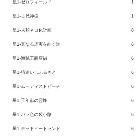
星1-ゼロフィールド
1
星1-古代神樹
1
星1-人類ネコ化計画
8
星1-真なる虚実を紡ぐ道
6
星1-海賊王商店街
6
星1-猫追いしふるさと
6
星1-ムーディストビーチ
6
星1-千年獣の霊峰
6
星1-バラ色の袋小路
6
星1-デッドヒートランド
6