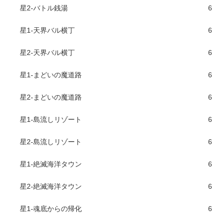
星2-バトル銭湯
6
星1-天界バル横丁
6
星2-天界バル横丁
6
星1-まどいの魔道路
6
星2-まどいの魔道路
6
星1-島流しリゾート
6
星2-島流しリゾート
6
星1-絶滅海洋タウン
6
星2-絶滅海洋タウン
6
星1-魂底からの帰化
6