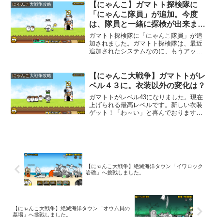
ッツアイの発見率は変化がありません。
【にゃんこ】ガマトト探検隊に
にゃんこ大戦争攻略
そもそもレベルは関係...
「にゃんこ隊員」が追加。今度
は、隊員と一緒に探検が出来ま
す。
ガマトト探検隊に「にゃんこ隊員」が追
加されました。ガマトト探検隊は、最近
追加されたシステムなのに、もうアップ
デートされましたね。「にゃんこ隊員」
については、ポイントを2つ抑えておけば
良さそうです。「にゃんこ隊員」は探検
【にゃんこ大戦争】ガマトトがレ
にゃんこ大戦争攻略
で見つける事が出来る。...
ベル４３に。衣装以外の変化は？
ガマトトがレベル43になりました。現在
上げられる最高レベルです。新しい衣装
ゲット！「わ～い」と喜んでおります。
レベル43になったから何か変化があるの
かと思えば、変化があったのは、衣装だ
けのようです。手に入れてくるアイテム
や隊員など特別良くな...
【にゃんこ大戦争】絶滅海洋タウン「イワロック
岩礁」へ挑戦しました。
【にゃんこ大戦争】絶滅海洋タウン「オウム貝の
墓場」へ挑戦しました。