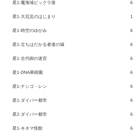
星1-魔海域ビックラ港
6
星1-大厄災のはじまり
1
星1-時空のゆがみ
6
星1-立ちはだかる者達の城
6
星1-古代樹の迷宮
6
星1-DNA果樹園
6
星1-ナシゴ・レン
6
星1-ダイバー都市
6
星2-ダイバー都市
6
星1-キネマ怪館
6