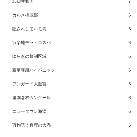
忘却共和国
7
カルメ桃源郷
6
隠されしモルモ島
6
行楽地デラ・コスパ
6
ゆらぎの禁制区域
6
豪華客船ハイパニック
6
アンガード大魔宮
6
遊園森林ガングール
6
ニュータウン海淵
6
万物誘う真理の大渦
6