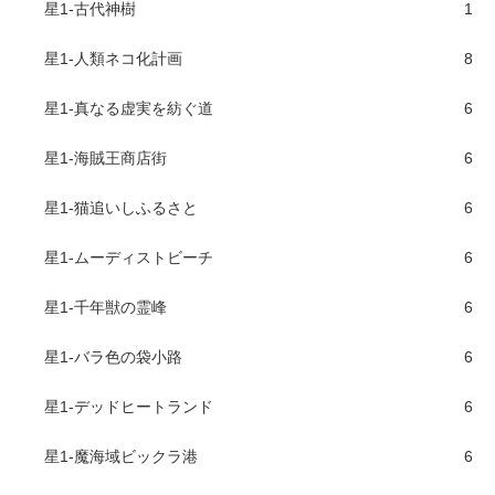
星1-古代神樹
1
星1-人類ネコ化計画
8
星1-真なる虚実を紡ぐ道
6
星1-海賊王商店街
6
星1-猫追いしふるさと
6
星1-ムーディストビーチ
6
星1-千年獣の霊峰
6
星1-バラ色の袋小路
6
星1-デッドヒートランド
6
星1-魔海域ビックラ港
6