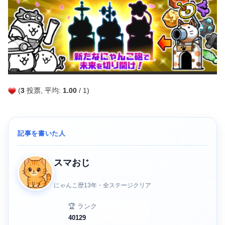
(
3
投票, 平均:
1.00
/ 1)
記事を書いた人
スマおじ
にゃんこ歴13年・全ステージクリア
🏆 ランク
40129