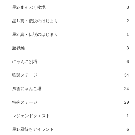
星2-まんぷく秘境
8
星1-真・伝説のはじまり
2
星2-真・伝説のはじまり
1
魔界編
3
にゃんこ別塔
6
強襲ステージ
34
風雲にゃんこ塔
24
特殊ステージ
29
レジェンドクエスト
1
星1-風待ちアイランド
6