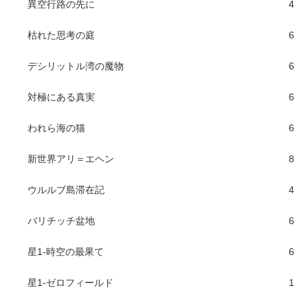
異空行路の先に
4
枯れた思考の庭
6
デシリットル湾の魔物
6
対極にある真実
6
われら海の猫
6
新世界アリ＝エヘン
8
ウルルブ島滞在記
4
バリチッチ盆地
6
星1-時空の最果て
6
星1-ゼロフィールド
1