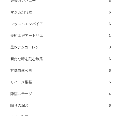
虚栄カンパニー
6
マジカ幻想郷
6
マッスルエンパイア
6
美術工房アートリエ
1
星2-ナシゴ・レン
3
新たな時を刻む旅路
6
甘味自然公園
6
リバース聖墓
6
降臨ステージ
4
眠りの深淵
6