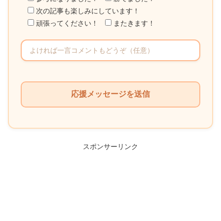
次の記事も楽しみにしています！
頑張ってください！
またきます！
こ
の
フ
ィ
ー
ル
スポンサーリンク
ド
は
空
の
ま
ま