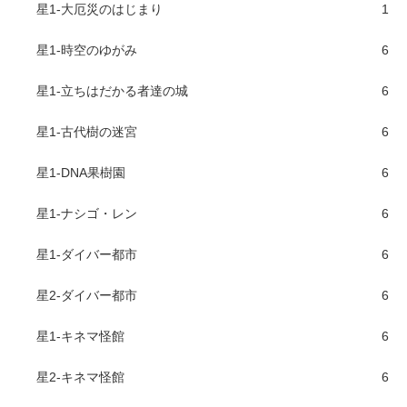
星1-大厄災のはじまり
1
星1-時空のゆがみ
6
星1-立ちはだかる者達の城
6
星1-古代樹の迷宮
6
星1-DNA果樹園
6
星1-ナシゴ・レン
6
星1-ダイバー都市
6
星2-ダイバー都市
6
星1-キネマ怪館
6
星2-キネマ怪館
6