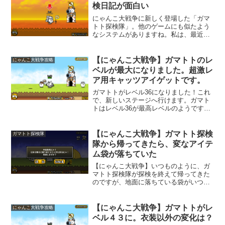
袋を開けるには、広告を見る...
検日記が面白い
にゃんこ大戦争に新しく登場した「ガマ
トト探検隊」。他のゲームにも似たよう
なシステムがありますね。私は、最近こ
れが楽しくなってきました。ガマトトを
探検に出すと色々なアイテムを見つけて
きてくれます。大抵は経験値ですね。た
【にゃんこ大戦争】ガマトトのレ
にゃんこ大戦争攻略
まにアイテムも手に入れて...
ベルが最大になりました。超激レ
ア用キャッツアイゲットです。
ガマトトがレベル36になりました！これ
で、新しいステージへ行けます。ガマト
トはレベル36が最高レベルのようです。
見た目は、勇者のようですね。新しいス
テージ、パラボラ山脈へ探検開始！早
速、超激レア用のキャッツアイを拾って
【にゃんこ大戦争】ガマトト探検
ガマトト探検隊
きてくれました。なんと...
隊から帰ってきたら、変なアイテ
ム袋が落ちていた
【にゃんこ大戦争】いつものように、ガ
マトト探検隊が探検を終えて帰ってきた
のですが、地面に落ちている袋がいつも
と違いました。何かちょっと不気味ｗ。
袋に書かれた絵が神様のような感じです
ね。見た目は、何か良い物が入っていそ
【にゃんこ大戦争】ガマトトがレ
にゃんこ大戦争攻略
うだけど、罠っぽさもありますね。
ベル４３に。衣装以外の変化は？