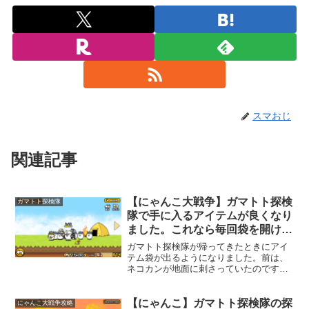
スマおじ
関連記事
【にゃんこ大戦争】ガマトト探検
ガマトト探検隊
隊で手に入るアイテムが良くなり
ました。これなら毎回袋を開けて
しまう。
ガマトト探検隊が帰ってきたときにアイ
テム袋が出るようになりました。前は、
ネコカンが地面に刺さっていたのです
が、代わりに、アイテム袋が地面に落ち
るようになりました。袋の中身はちょっ
とお得になったようですぞこのアイテム
【にゃんこ】ガマトト探検隊の探
にゃんこ大戦争攻略