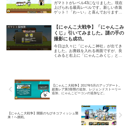
ガマトトがレベル43になりました。現在
上げられる最高レベルです。新しい衣装
ゲット！「わ～い」と喜んでおります。
レベル43になったから何か変化があるの
かと思えば、変化があったのは、衣装だ
けのようです。手に入れてくるアイテム
【にゃんこ大戦争】「にゃんこみ
ガマトト探検隊
や隊員など特別良くな...
くじ」引いてみました。謎の手の
撮影にも成功。
今日は久々に「にゃんこ神社」が出てき
ました。お賽銭を入れる画面ですが、良
くみると右上に「にゃんこみくじ」とい
うボタンが有ります。これは、前回のア
ップデートで追加されたガマトト探検隊
の「にゃんこみくじ」ですね。早速、お
みくじを引いてみました。
【にゃんこ大戦争】2017年5月のアップデート。
超激レア第3形態の追加、レジェンドストーリー
追加、にゃんこビーコンの追加など。
【にゃんこ大戦争】開眼のちびネコフィッシュ襲
来！へ挑戦。