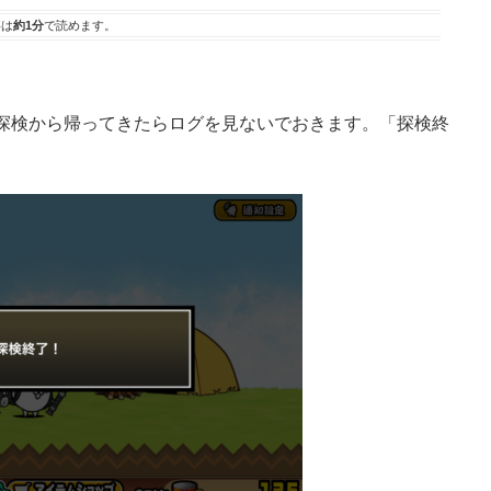
事は
約1分
で読めます。
探検から帰ってきたらログを見ないでおきます。「探検終