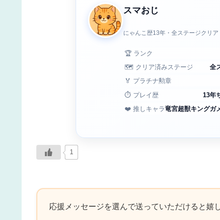
スマおじ
にゃんこ歴13年・全ステージクリア
🏆 ランク
🗺️ クリア済みステージ
全
🏅 プラチナ勲章
⏱️ プレイ歴
13年
❤️ 推しキャラ
竜宮超獣キングガ
1
応援メッセージを選んで送っていただけると嬉