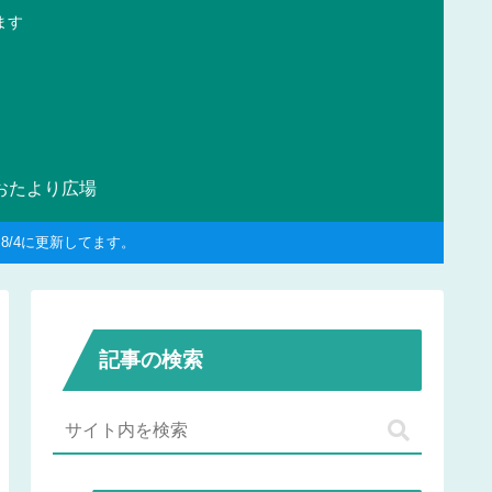
ます
おたより広場
/4に更新してます。
記事の検索