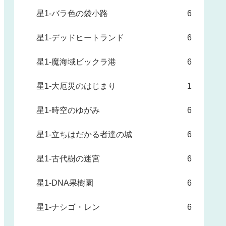
星1-バラ色の袋小路
6
星1-デッドヒートランド
6
星1-魔海域ビックラ港
6
星1-大厄災のはじまり
1
星1-時空のゆがみ
6
星1-立ちはだかる者達の城
6
星1-古代樹の迷宮
6
星1-DNA果樹園
6
星1-ナシゴ・レン
6