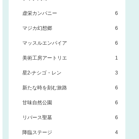
虚栄カンパニー
6
マジカ幻想郷
6
マッスルエンパイア
6
美術工房アートリエ
1
星2-ナシゴ・レン
3
新たな時を刻む旅路
6
甘味自然公園
6
リバース聖墓
6
降臨ステージ
4