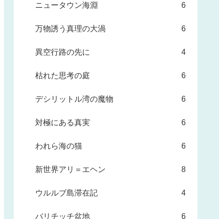
ニュータウン海淵
6
万物誘う真理の大渦
6
異空行路の先に
4
枯れた思考の庭
6
デシリットル湾の魔物
6
対極にある真実
6
われら海の猫
6
新世界アリ＝エヘン
8
ウルルブ島滞在記
4
バリチッチ盆地
6