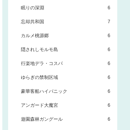
眠りの深淵
6
忘却共和国
7
カルメ桃源郷
6
隠されしモルモ島
6
行楽地デラ・コスパ
6
ゆらぎの禁制区域
6
豪華客船ハイパニック
6
アンガード大魔宮
6
遊園森林ガングール
6