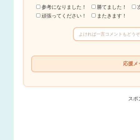
参考になりました！
勝てました！
頑張ってください！
またきます！
こ
の
フ
ィ
ー
ル
スポ
ド
は
空
の