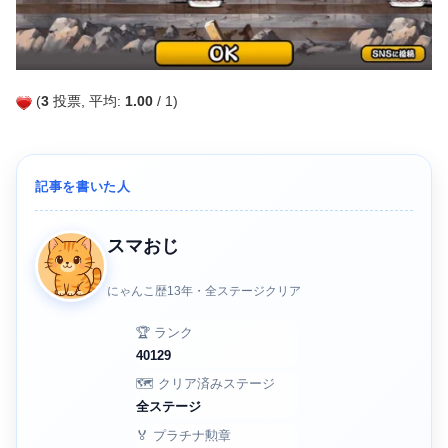
(
3
投票, 平均:
1.00
/ 1)
記事を書いた人
スマおじ
にゃんこ歴13年・全ステージクリア
🏆 ランク
40129
🗺️ クリア済みステージ
全ステージ
🏅 プラチナ勲章