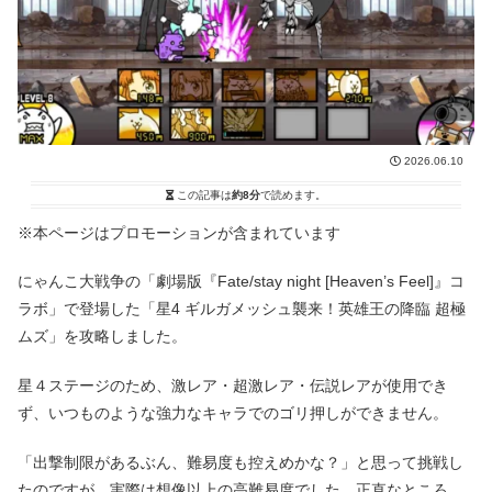
2026.06.10
この記事は
約8分
で読めます。
※本ページはプロモーションが含まれています
にゃんこ大戦争の「劇場版『Fate/stay night [Heaven’s Feel]』コ
ラボ」で登場した「星4 ギルガメッシュ襲来！英雄王の降臨 超極
ムズ」を攻略しました。
星４ステージのため、激レア・超激レア・伝説レアが使用でき
ず、いつものような強力なキャラでのゴリ押しができません。
「出撃制限があるぶん、難易度も控えめかな？」と思って挑戦し
たのですが、実際は想像以上の高難易度でした。正直なところ、