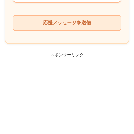
こ
の
フ
ィ
ー
ル
スポンサーリンク
ド
は
空
の
ま
ま
に
し
て
く
だ