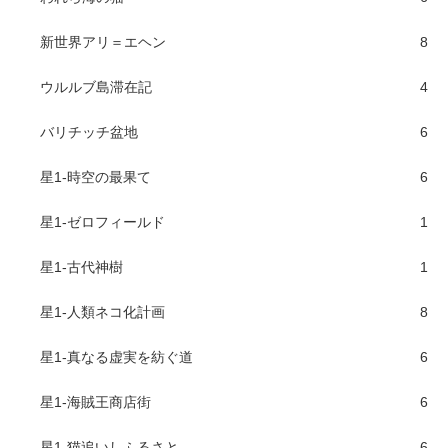
新世界アリ＝エヘン
8
ウルルブ島滞在記
4
バリチッチ盆地
6
星1-時空の最果て
6
星1-ゼロフィールド
1
星1-古代神樹
1
星1-人類ネコ化計画
8
星1-真なる虚実を紡ぐ道
6
星1-海賊王商店街
6
星1-猫追いしふるさと
6