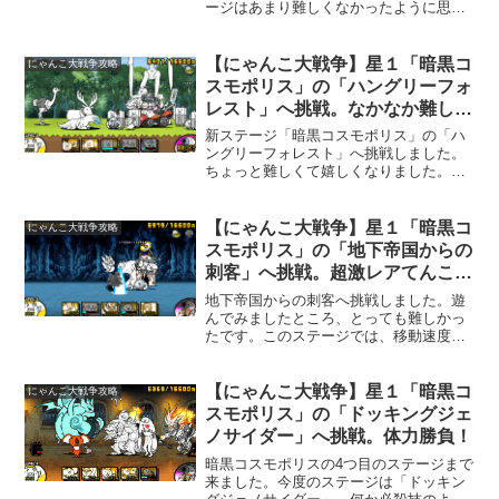
ージはあまり難しくなかったように思い
ます。このステージが、暗黒コスモポリ
ス最後のステージです。ステージ開始後
「イノシャシ」登場。ももたろうで迎え
【にゃんこ大戦争】星１「暗黒コ
にゃんこ大戦争攻略
撃ちます。動きが面白いの...
スモポリス」の「ハングリーフォ
レスト」へ挑戦。なかなか難し
い。
新ステージ「暗黒コスモポリス」の「ハ
ングリーフォレスト」へ挑戦しました。
ちょっと難しくて嬉しくなりました。ハ
ングリーフォレストへ挑みましたが、ど
うもお金が貯まらず敗北してしまいま
す。なので、ネコボンを使用しました。
【にゃんこ大戦争】星１「暗黒コ
にゃんこ大戦争攻略
ステージ開始早々、「ナカイ...
スモポリス」の「地下帝国からの
刺客」へ挑戦。超激レアてんこも
りで何とか勝てました。
地下帝国からの刺客へ挑戦しました。遊
んでみましたところ、とっても難しかっ
たです。このステージでは、移動速度の
速い敵と黒い敵が多数出てきます。高体
力、対黒で挑みます。超激レアてんこも
り（笑）。お金を貯める余裕がないの
【にゃんこ大戦争】星１「暗黒コ
にゃんこ大戦争攻略
で、ネコボンを使用。最初に...
スモポリス」の「ドッキングジェ
ノサイダー」へ挑戦。体力勝負！
暗黒コスモポリスの4つ目のステージまで
来ました。今度のステージは「ドッキン