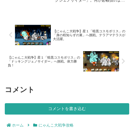
グジェノサイダー」。何か必殺技のよう
な名前ですね（笑）。このステージで
は、波動を打ってくる敵が2種類登場しま
す。1度敗北してしまいました。私、波動
無効キャラ持っていな...
【にゃんこ大戦争】星１「暗黒コスモポリス」の
「身の程知らずの巣」へ挑戦。テラアマテラスが
大活躍。
【にゃんこ大戦争】星１「暗黒コスモポリス」の
「ドッキングジェノサイダー」へ挑戦。体力勝
負！
コメント
コメントを書き込む
ホーム
にゃんこ大戦争攻略