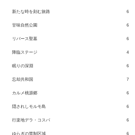
新たな時を刻む旅路
6
甘味自然公園
6
リバース聖墓
6
降臨ステージ
4
眠りの深淵
6
忘却共和国
7
カルメ桃源郷
6
隠されしモルモ島
6
行楽地デラ・コスパ
6
ゆらぎの禁制区域
6