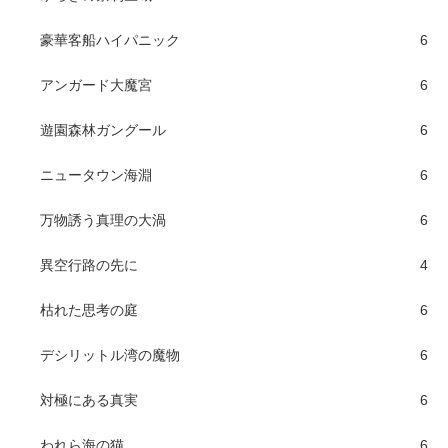
豪華客船ハイパニック
6
アンガード大魔宮
6
遊園森林ガングール
6
ニュータウン海淵
6
万物誘う真理の大渦
6
異空行路の先に
4
枯れた思考の庭
6
デシリットル湾の魔物
6
対極にある真実
6
われら海の猫
6