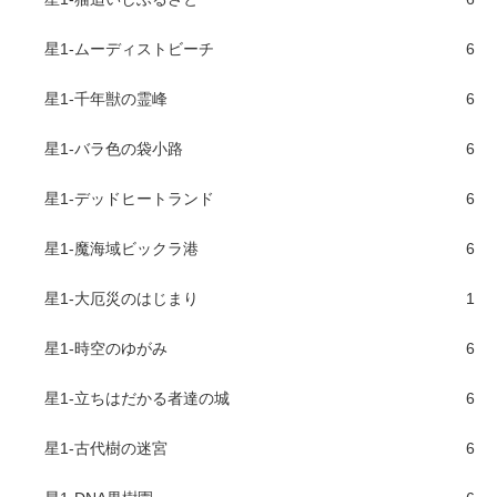
星1-ムーディストビーチ
6
星1-千年獣の霊峰
6
星1-バラ色の袋小路
6
星1-デッドヒートランド
6
星1-魔海域ビックラ港
6
星1-大厄災のはじまり
1
星1-時空のゆがみ
6
星1-立ちはだかる者達の城
6
星1-古代樹の迷宮
6