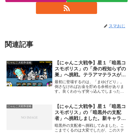
スマおじ
関連記事
【にゃんこ大戦争】星１「暗黒コ
にゃんこ大戦争攻略
スモポリス」の「身の程知らずの
巣」へ挑戦。テラアマテラスが大
活躍。
最初に登場するのは、「まゆげどり」。
倒さなければお金を貯める余裕がありま
す。良くわからず突っ込んでしまった
ら、赤井ブン太郎とゴリさん登場。ちょ
っと焦る。さらにやりすぎてしまったの
か、城を叩いたら敵がどさっと出てきま
【にゃんこ大戦争】星１「暗黒コ
にゃんこ大戦争攻略
した(^^;)。赤い敵、黒...
スモポリス」の「暗黒外の支配
者」へ挑戦しました。新キャラ登
場します。
暗黒外の支配者へ挑戦してみました。こ
こまでくるのは大変でしたが、このステ