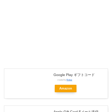
Google Play ギフトコード
created by
Rinker
Amazon
Apple Gift Card Eメール送信