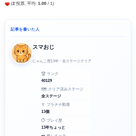
(
2
投票, 平均:
1.00
/ 1)
記事を書いた人
スマおじ
にゃんこ歴13年・全ステージクリア
🏆 ランク
40129
🗺️ クリア済みステージ
全ステージ
🏅 プラチナ勲章
13個
⏱️ プレイ歴
13年ちょっと
❤️ 推しキャラ