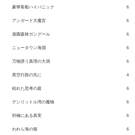
豪華客船ハイパニック
6
アンガード大魔宮
6
遊園森林ガングール
6
ニュータウン海淵
6
万物誘う真理の大渦
6
異空行路の先に
4
枯れた思考の庭
6
デシリットル湾の魔物
6
対極にある真実
6
われら海の猫
6