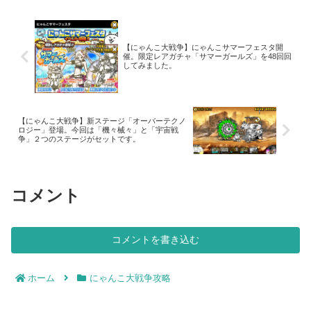
ステージ開始早々、「ナカイ...
【にゃんこ大戦争】にゃんこサマーフェスタ開
催。限定レアガチャ「サマーガールズ」を48回回
してみました。
【にゃんこ大戦争】新ステージ「オーバーテクノ
ロジー」登場。今回は「機々械々」と「宇宙戦
争」２つのステージがセットです。
コメント
コメントを書き込む
ホーム
にゃんこ大戦争攻略