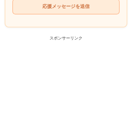
の
フ
ィ
ー
ル
スポンサーリンク
ド
は
空
の
ま
ま
に
し
て
く
だ
さ
い