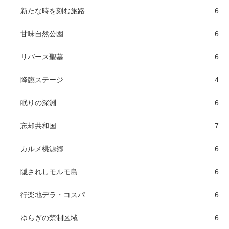
新たな時を刻む旅路
6
甘味自然公園
6
リバース聖墓
6
降臨ステージ
4
眠りの深淵
6
忘却共和国
7
カルメ桃源郷
6
隠されしモルモ島
6
行楽地デラ・コスパ
6
ゆらぎの禁制区域
6