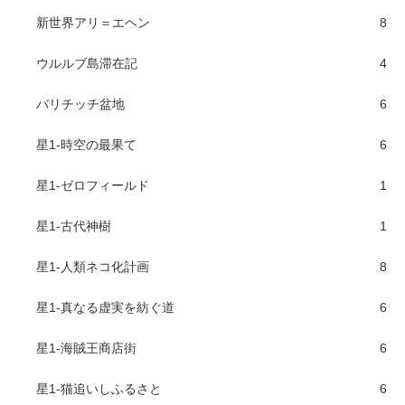
新世界アリ＝エヘン
8
ウルルブ島滞在記
4
バリチッチ盆地
6
星1-時空の最果て
6
星1-ゼロフィールド
1
星1-古代神樹
1
星1-人類ネコ化計画
8
星1-真なる虚実を紡ぐ道
6
星1-海賊王商店街
6
星1-猫追いしふるさと
6