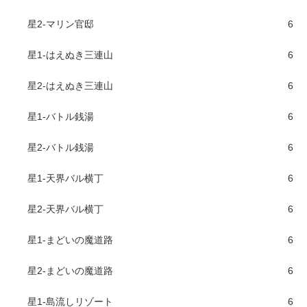
星2-マリン官邸
6
星1-はえぬき三連山
6
星2-はえぬき三連山
6
星1-バトル銭湯
6
星2-バトル銭湯
6
星1-天界バル横丁
6
星2-天界バル横丁
6
星1-まどいの魔道路
6
星2-まどいの魔道路
6
星1-島流しリゾート
6