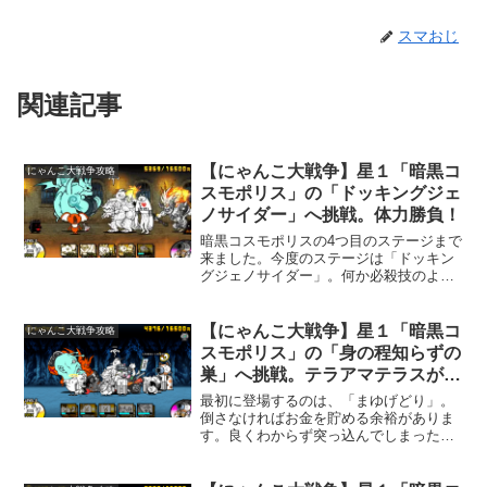
スマおじ
関連記事
【にゃんこ大戦争】星１「暗黒コ
にゃんこ大戦争攻略
スモポリス」の「ドッキングジェ
ノサイダー」へ挑戦。体力勝負！
暗黒コスモポリスの4つ目のステージまで
来ました。今度のステージは「ドッキン
グジェノサイダー」。何か必殺技のよう
な名前ですね（笑）。このステージで
は、波動を打ってくる敵が2種類登場しま
す。1度敗北してしまいました。私、波動
【にゃんこ大戦争】星１「暗黒コ
にゃんこ大戦争攻略
無効キャラ持っていな...
スモポリス」の「身の程知らずの
巣」へ挑戦。テラアマテラスが大
活躍。
最初に登場するのは、「まゆげどり」。
倒さなければお金を貯める余裕がありま
す。良くわからず突っ込んでしまった
ら、赤井ブン太郎とゴリさん登場。ちょ
っと焦る。さらにやりすぎてしまったの