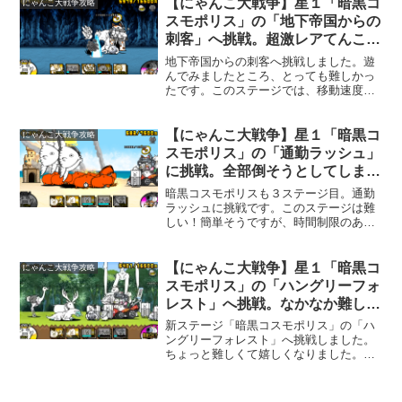
か、城を叩いたら敵がどさっと出てきま
【にゃんこ大戦争】星１「暗黒コ
にゃんこ大戦争攻略
した(^^;)。赤い敵、黒...
スモポリス」の「地下帝国からの
刺客」へ挑戦。超激レアてんこも
りで何とか勝てました。
地下帝国からの刺客へ挑戦しました。遊
んでみましたところ、とっても難しかっ
たです。このステージでは、移動速度の
速い敵と黒い敵が多数出てきます。高体
力、対黒で挑みます。超激レアてんこも
り（笑）。お金を貯める余裕がないの
【にゃんこ大戦争】星１「暗黒コ
にゃんこ大戦争攻略
で、ネコボンを使用。最初に...
スモポリス」の「通勤ラッシュ」
に挑戦。全部倒そうとしてしまい
ましたよ～。
暗黒コスモポリスも３ステージ目。通勤
ラッシュに挑戦です。このステージは難
しい！簡単そうですが、時間制限のある
ステージなんです。素早くクリアしない
とこんな状態に！私は最初これを全部倒
すのかと思いました（笑）。良くわから
【にゃんこ大戦争】星１「暗黒コ
にゃんこ大戦争攻略
ず敵を全部倒そうとしまし...
スモポリス」の「ハングリーフォ
レスト」へ挑戦。なかなか難し
い。
新ステージ「暗黒コスモポリス」の「ハ
ングリーフォレスト」へ挑戦しました。
ちょっと難しくて嬉しくなりました。ハ
ングリーフォレストへ挑みましたが、ど
うもお金が貯まらず敗北してしまいま
す。なので、ネコボンを使用しました。