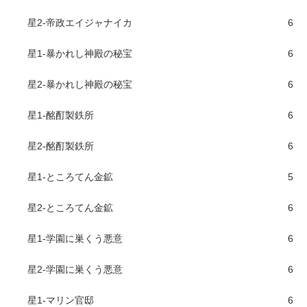
星2-帝政エイジャナイカ
6
星1-暴かれし神殿の秘宝
6
星2-暴かれし神殿の秘宝
6
星1-酩酊製鉄所
6
星2-酩酊製鉄所
6
星1-ところてん金鉱
5
星2-ところてん金鉱
6
星1-学園に巣くう悪意
6
星2-学園に巣くう悪意
6
星1-マリン官邸
6