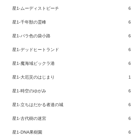
星1-ムーディストビーチ
6
星1-千年獣の霊峰
6
星1-バラ色の袋小路
6
星1-デッドヒートランド
6
星1-魔海域ビックラ港
6
星1-大厄災のはじまり
1
星1-時空のゆがみ
6
星1-立ちはだかる者達の城
6
星1-古代樹の迷宮
6
星1-DNA果樹園
6