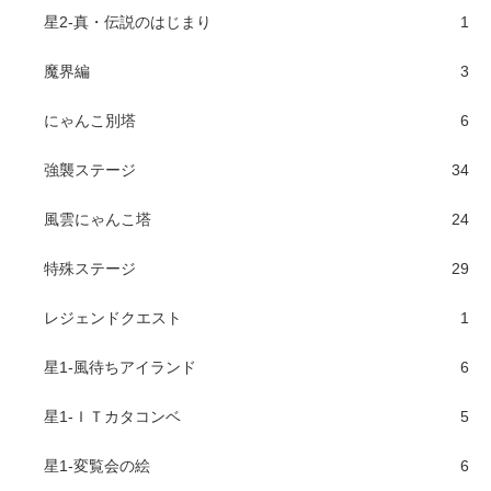
星2-真・伝説のはじまり
1
魔界編
3
にゃんこ別塔
6
強襲ステージ
34
風雲にゃんこ塔
24
特殊ステージ
29
レジェンドクエスト
1
星1-風待ちアイランド
6
星1-ＩＴカタコンベ
5
星1-変覧会の絵
6