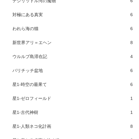
デシリットル湾の魔物
6
対極にある真実
6
われら海の猫
6
新世界アリ＝エヘン
8
ウルルブ島滞在記
4
バリチッチ盆地
6
星1-時空の最果て
6
星1-ゼロフィールド
1
星1-古代神樹
1
星1-人類ネコ化計画
8