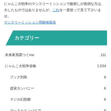
にゃんこ大戦争のマンスリーミッションで敵探しが面倒な方は、
大したものではありませんが、
これ
を一度使って見て下さいま
せ。
マンスリーミッション用敵検索表
カテゴリー
未来家系図つぐme
111
にゃんこ大戦争攻略
1,534
ブック列島
6
虚栄カンパニー
6
マジカ幻想郷
6
マッスルエンパイア
6