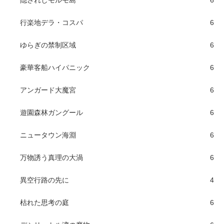
隠されしモルモ島
6
行楽地デラ・コスパ
6
ゆらぎの禁制区域
6
豪華客船ハイパニック
6
アンガード大魔宮
6
遊園森林ガングール
6
ニュータウン海淵
6
万物誘う真理の大渦
6
異空行路の先に
4
枯れた思考の庭
6