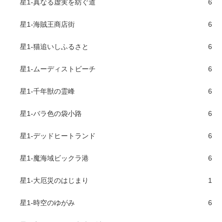
星1-真なる虚実を紡ぐ道
6
星1-海賊王商店街
6
星1-猫追いしふるさと
6
星1-ムーディストビーチ
6
星1-千年獣の霊峰
6
星1-バラ色の袋小路
6
星1-デッドヒートランド
6
星1-魔海域ビックラ港
6
星1-大厄災のはじまり
1
星1-時空のゆがみ
6