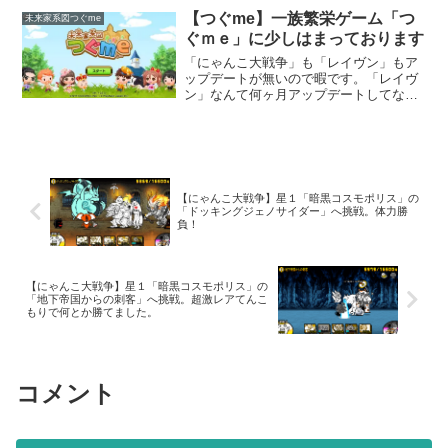
した。作りおきしておくと物が納屋に入
【つぐme】一族繁栄ゲーム「つ
未来家系図つぐme
らなくなりますし、皆さん...
ぐｍｅ」に少しはまっております
「にゃんこ大戦争」も「レイヴン」もア
ップデートが無いので暇です。「レイヴ
ン」なんて何ヶ月アップデートしてない
んでしょ？暇なんで、面白いゲームがな
いか日頃探しているのですが、最近お気
に入りのゲームがこちらです。「未来家
系図つぐｍｅ」どんなゲー...
【にゃんこ大戦争】星１「暗黒コスモポリス」の
「ドッキングジェノサイダー」へ挑戦。体力勝
負！
【にゃんこ大戦争】星１「暗黒コスモポリス」の
「地下帝国からの刺客」へ挑戦。超激レアてんこ
もりで何とか勝てました。
コメント