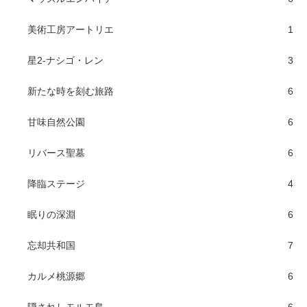
美術工房アートリエ
1
星2-ナシゴ・レン
3
新たな時を刻む旅路
6
甘味自然公園
6
リバース聖墓
6
降臨ステージ
4
眠りの深淵
6
忘却共和国
7
カルメ桃源郷
6