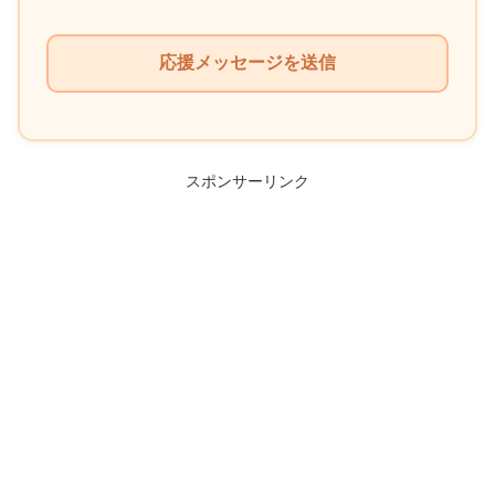
こ
の
フ
ィ
ー
ル
スポンサーリンク
ド
は
空
の
ま
ま
に
し
て
く
だ
さ