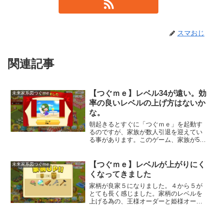
スマおじ
関連記事
【つぐｍｅ】レベル34が遠い。効
未来家系図つぐme
率の良いレベルの上げ方はないか
な。
朝起きるとすぐに「つぐｍｅ」を起動す
るのですが、家族が数人引退を迎えてい
る事があります。このゲーム、家族が50
歳になると強制的に年金生活に入ってし
まうんですよね。一度に５，６人引退す
る事もありまして、とても寂しくなるん
【つぐｍｅ】レベルが上がりにく
未来家系図つぐme
です。家族が沢山いれば...
くなってきました
家柄が良家５になりました。４から５が
とても長く感じました。家柄のレベルを
上げる為の、王様オーダーと姫様オーダ
ーが結構面倒でして、オーダー通り揃え
るのに時間が足りないときが多くなりま