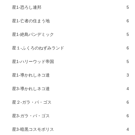
星1-恐ろし連邦
5
星1-亡者の住まう地
6
星1-絶島パンデミック
5
星１-ふくろのねずみランド
6
星1-ハリーウッド帝国
5
星1-導かれしネコ達
3
星3-導かれしネコ達
4
星２-ガラ・パ・ゴス
6
星3-ガラ・パ・ゴス
6
星3-暗黒コスモポリス
4