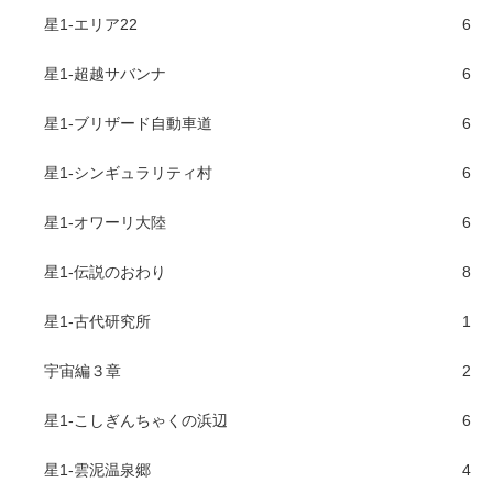
星1-エリア22
6
星1-超越サバンナ
6
星1-ブリザード自動車道
6
星1-シンギュラリティ村
6
星1-オワーリ大陸
6
星1-伝説のおわり
8
星1-古代研究所
1
宇宙編３章
2
星1-こしぎんちゃくの浜辺
6
星1-雲泥温泉郷
4