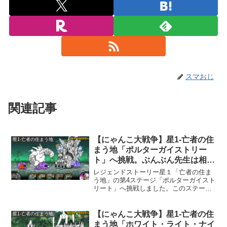
スマおじ
関連記事
【にゃんこ大戦争】星1-亡者の住
星1-亡者の住まう地
まう地「ポルターガイストリー
ト」へ挑戦。ぶんぶん先生は相変
わらず強い。
レジェンドストーリー星１「亡者の住ま
う地」の第4ステージ「ポルターガイスト
リート」へ挑戦しました。このステージ
は、久々にぶんぶん先生の恐怖を感じま
す。ぶんぶん先生打倒に集中している
と、地面に潜ったゾンビに城を破壊され
【にゃんこ大戦争】星1-亡者の住
星1-亡者の住まう地
てしまいます。私は、この...
まう地「ホワイト・ライト・ナイ