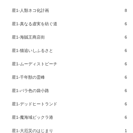
星1-人類ネコ化計画
8
星1-真なる虚実を紡ぐ道
6
星1-海賊王商店街
6
星1-猫追いしふるさと
6
星1-ムーディストビーチ
6
星1-千年獣の霊峰
6
星1-バラ色の袋小路
6
星1-デッドヒートランド
6
星1-魔海域ビックラ港
6
星1-大厄災のはじまり
1