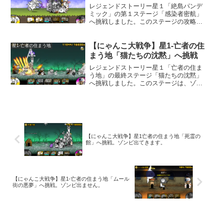
レジェンドストーリー星１「絶島パンデ
ミック」の第１ステージ「感染者密航」
へ挑戦しました。このステージの攻略に
は、ゾンビキラーの能力を持つキャラク
ターと、浮いている敵に強いキャラクタ
ーがいると楽です。今回のキャラクター
【にゃんこ大戦争】星1-亡者の住
星1-亡者の住まう地
編成壁役多数と浮いている...
まう地「猫たちの沈黙」へ挑戦
レジェンドストーリー星１「亡者の住ま
う地」の最終ステージ「猫たちの沈黙」
へ挑戦しました。このステージは、ゾン
ビキラーがいると、かなり楽に行けま
す。「爆音楽奏サルカニヘヴン」が久々
に大活躍でした。今回のキャラクター編
成編成上段でにゃんコンボ「...
【にゃんこ大戦争】星1亡者の住まう地「死霊の
館」へ挑戦。ゾンビ出てきます。
【にゃんこ大戦争】星1-亡者の住まう地「ムール
街の悪夢」へ挑戦。ゾンビ出ません。