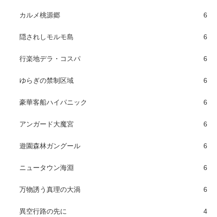
カルメ桃源郷
6
隠されしモルモ島
6
行楽地デラ・コスパ
6
ゆらぎの禁制区域
6
豪華客船ハイパニック
6
アンガード大魔宮
6
遊園森林ガングール
6
ニュータウン海淵
6
万物誘う真理の大渦
6
異空行路の先に
4