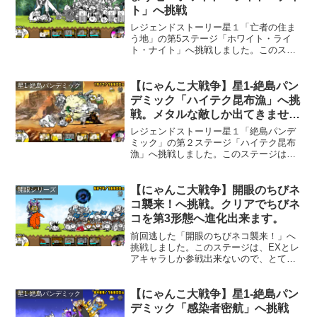
ト」へ挑戦
レジェンドストーリー星１「亡者の住ま
う地」の第5ステージ「ホワイト・ライ
ト・ナイト」へ挑戦しました。このステ
ージは「こぶへい」が登場しますので、
遠距離攻撃が可能なキャラクターと、壁
多数で攻めてみました。良く使う戦法で
【にゃんこ大戦争】星1-絶島パン
星1-絶島パンデミック
す。今回のキャラクター編...
デミック「ハイテク昆布漁」へ挑
戦。メタルな敵しか出てきませ
ん。
レジェンドストーリー星１「絶島パンデ
ミック」の第２ステージ「ハイテク昆布
漁」へ挑戦しました。このステージは、
メタルな敵しか出てきません。メタル対
策が必須です。今回のキャラクター編成
壁役多数とクリティカルを出せるキャラ
【にゃんこ大戦争】開眼のちびネ
開眼シリーズ
クター、それからメタルな...
コ襲来！へ挑戦。クリアでちびネ
コを第3形態へ進化出来ます。
前回逃した「開眼のちびネコ襲来！」へ
挑戦しました。このステージは、EXとレ
アキャラしか参戦出来ないので、とても
難しく疲れました。しかし、手持ちのEX
とレアキャラから、このステージで使え
そうなやつを探しだすのがちょっと面白
【にゃんこ大戦争】星1-絶島パン
星1-絶島パンデミック
いですね。今回のキャ...
デミック「感染者密航」へ挑戦