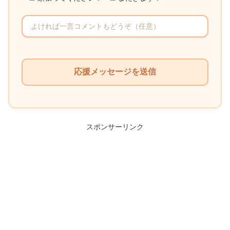
こ
の
フ
ィ
ー
ル
スポンサーリンク
ド
は
空
の
ま
ま
に
し