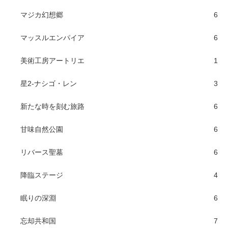
マジカ幻想郷
6
マッスルエンパイア
6
美術工房アートリエ
1
星2-ナシゴ・レン
3
新たな時を刻む旅路
6
甘味自然公園
6
リバース聖墓
6
降臨ステージ
4
眠りの深淵
6
忘却共和国
7