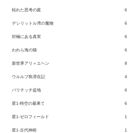
枯れた思考の庭
6
デシリットル湾の魔物
6
対極にある真実
6
われら海の猫
6
新世界アリ＝エヘン
8
ウルルブ島滞在記
4
バリチッチ盆地
6
星1-時空の最果て
6
星1-ゼロフィールド
1
星1-古代神樹
1