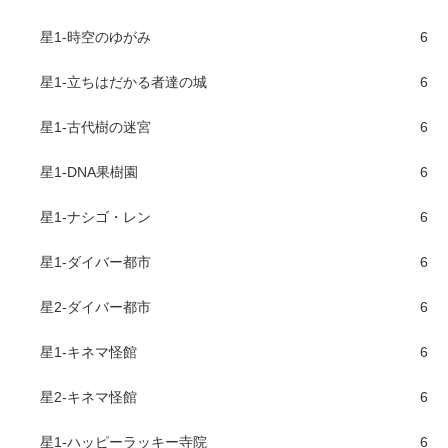
星1-時空のゆがみ
6
星1-立ちはだかる者達の城
6
星1-古代樹の迷宮
6
星1-DNA果樹園
6
星1-ナシゴ・レン
6
星1-ダイバー都市
6
星2-ダイバー都市
6
星1-キネマ怪館
6
星2-キネマ怪館
6
星1-ハッピーラッキー寺院
6