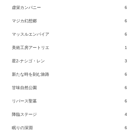
虚栄カンパニー
6
マジカ幻想郷
6
マッスルエンパイア
6
美術工房アートリエ
1
星2-ナシゴ・レン
3
新たな時を刻む旅路
6
甘味自然公園
6
リバース聖墓
6
降臨ステージ
4
眠りの深淵
6