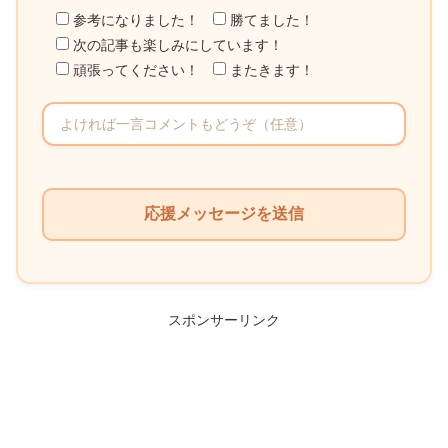
参考になりました！
勝てました！
次の記事も楽しみにしています！
頑張ってください！
またきます！
こ
の
フ
ィ
ー
ル
スポンサーリンク
ド
は
空
の
ま