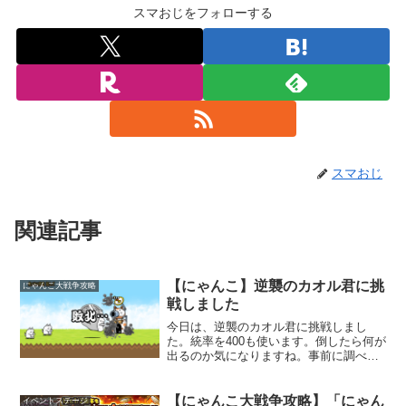
スマおじをフォローする
スマおじ
関連記事
【にゃんこ】逆襲のカオル君に挑
にゃんこ大戦争攻略
戦しました
今日は、逆襲のカオル君に挑戦しまし
た。統率を400も使います。倒したら何が
出るのか気になりますね。事前に調べた
情報では、メタルネコとホッピングさん
がこのステージでは役に立つそうです。
運よくメタルネコを先日手に入れたので
【にゃんこ大戦争攻略】「にゃん
イベントステージ