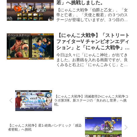
はならないと思いますが、記録を残して
若」へ挑戦しました。
おこうと思います。
【にゃんこ大戦争「伯爵と乙女」、「女
帝と亡者」、「天使と般若」の３つのス
テージが登場していますが、３つ目の
「天使と般若」へ挑戦しました。このス
テージは、ステージクリアで次のステー
ジが出てくる連戦になるタイプのステー
【にゃんこ大戦争】「ストリート
イベントステージ
ジです。「断罪天使クオリネル降臨」の
ファイターV チャンピオンエディ
「ネコ補完計画 極ムズ」をクリアすると
ション」と「にゃんこ大戦争」の
「地獄門」の「修羅の道極ムズ」が始ま
コラボが開催
ります。
今日は久々に「にゃんこ神社」が出てき
ました。お賽銭を入れる画面ですが、良
くみると右上に「にゃんこみくじ」とい
うボタンが有ります。これは、前回のア
ップデートで追加されたガマトト探検隊
の「にゃんこみくじ」ですね。早速、お
みくじを引いてみました。
【にゃんこ大戦争】消滅都市2×にゃんこ大戦争コ
ラボ第3弾。新ステージの「失われし世界」へ挑
戦。
【にゃんこ大戦争】星1-絶島パンデミック「感染
者密航」へ挑戦