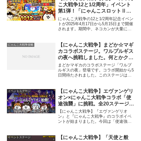
使ってみます。ホッピン...
こ大戦争12と1/2周年」イベント
第1弾！「にゃんこスロットⅡ」
再登場など、豪華記念イベントが
にゃんこ大戦争の12と1/2周年記念イベン
たくさん開催されます。
トが2025年4月17日から5月15日まで開催
されます。期間中、ネコカンが大量にゲ
ットできる「にゃんこスロットⅡ」や、
レアガチャの初回割引、EXキャラの半額
購入などの豪華イベントが盛りだくさん
【にゃんこ大戦争】まどか☆マギ
にゃんこ大戦争攻略
です。また、特定の時間帯に統率力が半
カコラボステージ。ワルプルギス
減されるステージや、経験値を大量に獲
の夜へ挑戦しました。何とかクリ
得できるゲリラステージも登場します。
アです。
さらに、限定キャラ「レアガチャネコ」
まどかマギカのコラボステージ「ワルプ
や「金塊ネコ」も手に入れるチャンスが
ルギスの夜」登場です。コラボ開始から5
あります。
日間待たされました。このステージは、
ガチャでコラボキャラを引けた方は楽に
クリア出来ますが、コラボキャラを持っ
ていないと特殊な方法でクリアする必要
【にゃんこ大戦争】エヴァンゲリ
イベントステージ
があります。今回のキャ...
オン×にゃんこ大戦争コラボ「使
途強襲」に挑戦。全20ステージの
報酬と記録。
【にゃんこ大戦争】『エヴァンゲリオ
ン』と『にゃんこ大戦争』のコラボイベ
ントが始まりました。今回は「使途強
襲」という、特殊なイベントステージが
開催されています。昨日、ようやく全20
ステージクリアしました。あまり参考に
【にゃんこ大戦争】「天使と般
イベントステージ