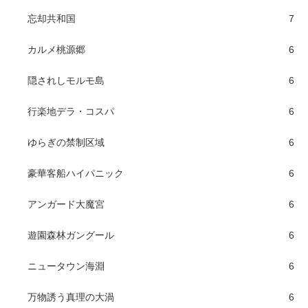
忘却共和国
7
カルメ桃源郷
6
隠されしモルモ島
6
行楽地デラ・コスパ
6
ゆらぎの禁制区域
6
豪華客船ハイパニック
6
アンガード大魔宮
6
遊園森林ガングール
6
ニュータウン海淵
6
万物誘う真理の大渦
6