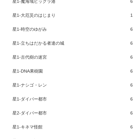
星1-魔海域ビックラ港
6
星1-大厄災のはじまり
1
星1-時空のゆがみ
6
星1-立ちはだかる者達の城
6
星1-古代樹の迷宮
6
星1-DNA果樹園
6
星1-ナシゴ・レン
6
星1-ダイバー都市
6
星2-ダイバー都市
6
星1-キネマ怪館
6