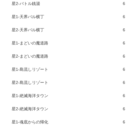
星2-バトル銭湯
6
星1-天界バル横丁
6
星2-天界バル横丁
6
星1-まどいの魔道路
6
星2-まどいの魔道路
6
星1-島流しリゾート
6
星2-島流しリゾート
6
星1-絶滅海洋タウン
6
星2-絶滅海洋タウン
6
星1-魂底からの帰化
6