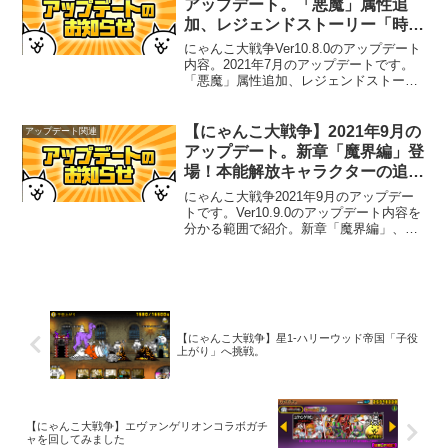
アップデート。「悪魔」属性追
加、レジェンドストーリー「時空
のゆがみ」追加、ユーザーランク
にゃんこ大戦争Ver10.8.0のアップデート
報酬追加など。
内容。2021年7月のアップデートです。
「悪魔」属性追加、レジェンドストーリ
ーの追加、ユーザーランク報酬追加など
があります。ネコビタンAで強襲ステー
ジの待機時間を短縮出来る機能も追加さ
【にゃんこ大戦争】2021年9月の
アップデート関連
れました。
アップデート。新章「魔界編」登
場！本能解放キャラクターの追
加、レジェンドストーリーに新マ
にゃんこ大戦争2021年9月のアップデー
ップ登場など。
トです。Ver10.9.0のアップデート内容を
分かる範囲で紹介。新章「魔界編」、レ
ジェンドストーリーの追加、ユーザーラ
ンク報酬追加などがあります。
【にゃんこ大戦争】星1-ハリーウッド帝国「子役
上がり」へ挑戦。
【にゃんこ大戦争】エヴァンゲリオンコラボガチ
ャを回してみました