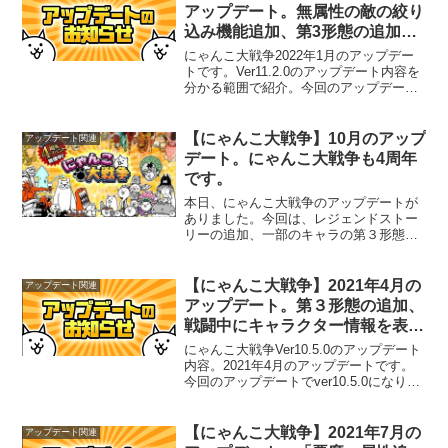
アップデート。無属性の敵の絞り
込み機能追加、第3形態の追加、
レジェンドストーリーに新マップ
にゃんこ大戦争2022年1月のアップデー
登場など。
トです。Ver11.2.0のアップデート内容を
分かる範囲で紹介。今回のアップデート
の注目は「無属性の敵の絞り込み機能追
加」かなと思います。
【にゃんこ大戦争】10月のアップ
アップデート関連
デート。にゃんこ大戦争も4周年
です。
本日、にゃんこ大戦争のアップデートが
ありました。今回は、レジェンドストー
リーの追加、一部のキャラの第３形態の
追加の他に、「ネコ道場」という新しい
コンテンツの追加があります。ガマトト
の最大レベルも58に上がりました。第3形
【にゃんこ大戦争】2021年4月の
アップデート関連
態へ進化出来るキャラ...
アップデート。第３形態の追加、
戦闘中にキャラクター情報を表示
する機能、ユーザーランク報酬追
にゃんこ大戦争Ver10.5.0のアップデート
加など。
内容。2021年4月のアップデートです。
今回のアップデートでver10.5.0になりま
した。第３形態の追加、戦闘中にキャラ
クター情報を表示する機能、ユーザーラ
ンク報酬追加などがあります。
【にゃんこ大戦争】2021年7月の
アップデート関連