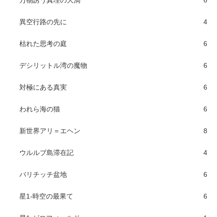
万物誘う真理の大渦
6
異空行路の先に
4
枯れた思考の庭
6
デシリットル湾の魔物
6
対極にある真実
6
われら海の猫
6
新世界アリ＝エヘン
8
ウルルブ島滞在記
4
バリチッチ盆地
6
星1-時空の最果て
6