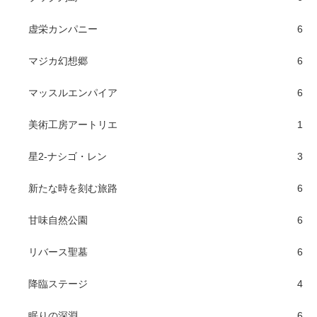
虚栄カンパニー
6
マジカ幻想郷
6
マッスルエンパイア
6
美術工房アートリエ
1
星2-ナシゴ・レン
3
新たな時を刻む旅路
6
甘味自然公園
6
リバース聖墓
6
降臨ステージ
4
眠りの深淵
6