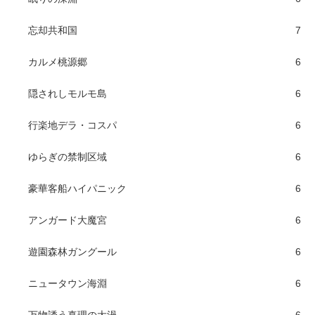
忘却共和国
7
カルメ桃源郷
6
隠されしモルモ島
6
行楽地デラ・コスパ
6
ゆらぎの禁制区域
6
豪華客船ハイパニック
6
アンガード大魔宮
6
遊園森林ガングール
6
ニュータウン海淵
6