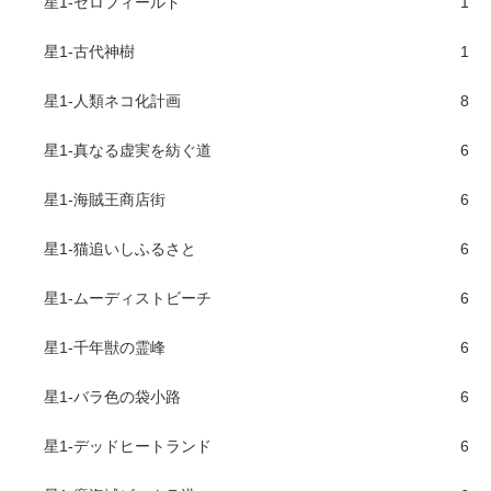
星1-ゼロフィールド
1
星1-古代神樹
1
星1-人類ネコ化計画
8
星1-真なる虚実を紡ぐ道
6
星1-海賊王商店街
6
星1-猫追いしふるさと
6
星1-ムーディストビーチ
6
星1-千年獣の霊峰
6
星1-バラ色の袋小路
6
星1-デッドヒートランド
6