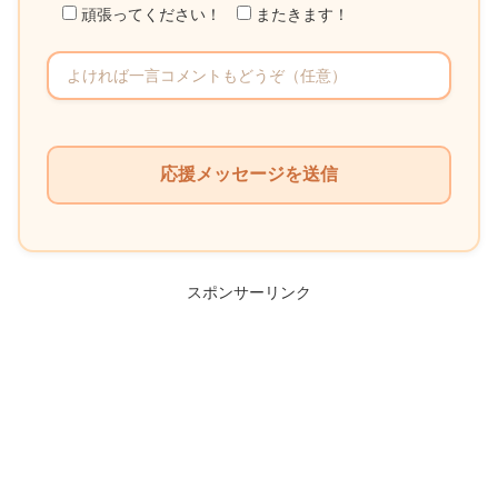
頑張ってください！
またきます！
こ
の
フ
ィ
ー
ル
スポンサーリンク
ド
は
空
の
ま
ま
に
し