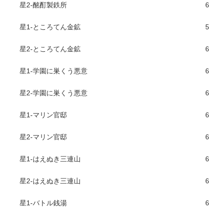
星2-酩酊製鉄所
6
星1-ところてん金鉱
5
星2-ところてん金鉱
6
星1-学園に巣くう悪意
6
星2-学園に巣くう悪意
6
星1-マリン官邸
6
星2-マリン官邸
6
星1-はえぬき三連山
6
星2-はえぬき三連山
6
星1-バトル銭湯
6