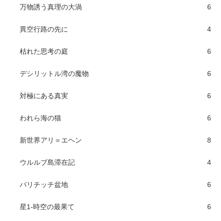
万物誘う真理の大渦
6
異空行路の先に
4
枯れた思考の庭
6
デシリットル湾の魔物
6
対極にある真実
6
われら海の猫
6
新世界アリ＝エヘン
8
ウルルブ島滞在記
4
バリチッチ盆地
6
星1-時空の最果て
6