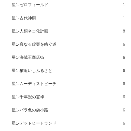
星1-ゼロフィールド
1
星1-古代神樹
1
星1-人類ネコ化計画
8
星1-真なる虚実を紡ぐ道
6
星1-海賊王商店街
6
星1-猫追いしふるさと
6
星1-ムーディストビーチ
6
星1-千年獣の霊峰
6
星1-バラ色の袋小路
6
星1-デッドヒートランド
6