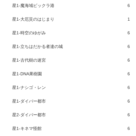
星1-魔海域ビックラ港
6
星1-大厄災のはじまり
1
星1-時空のゆがみ
6
星1-立ちはだかる者達の城
6
星1-古代樹の迷宮
6
星1-DNA果樹園
6
星1-ナシゴ・レン
6
星1-ダイバー都市
6
星2-ダイバー都市
6
星1-キネマ怪館
6