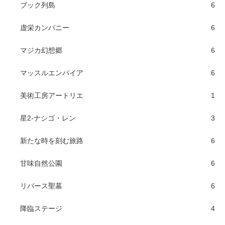
ブック列島
6
虚栄カンパニー
6
マジカ幻想郷
6
マッスルエンパイア
6
美術工房アートリエ
1
星2-ナシゴ・レン
3
新たな時を刻む旅路
6
甘味自然公園
6
リバース聖墓
6
降臨ステージ
4