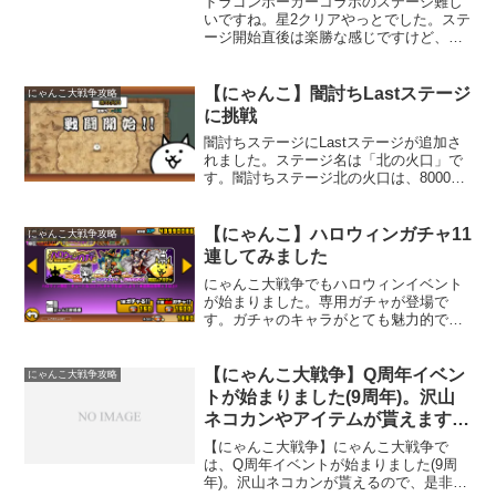
ドラゴンポーカーコラボのステージ難し
いですね。星2クリアやっとでした。ステ
ージ開始直後は楽勝な感じですけど、
徐々に追い詰められてやられます。壁7で
安定しました（笑）猿王が強い。猿王倒
しても、なかなか敵城まで進めない。手
【にゃんこ】闇討ちLastステージ
にゃんこ大戦争攻略
強いですね。粘ってよう...
に挑戦
闇討ちステージにLastステージが追加さ
れました。ステージ名は「北の火口」で
す。闇討ちステージ北の火口は、8000点
超えで報酬が全部貰えます。報酬のレア
チケットとにゃんこチケットが逆じゃな
いかと思いましたけども、にゃんこ大戦
【にゃんこ】ハロウィンガチャ11
にゃんこ大戦争攻略
争はこういうとこ...
連してみました
にゃんこ大戦争でもハロウィンイベント
が始まりました。専用ガチャが登場で
す。ガチャのキャラがとても魅力的で
す。今回逃すと来年まで無いのかな～と
考えると回さずにはいられません
（笑）。「デビルサンディア」が欲し
【にゃんこ大戦争】Q周年イベン
にゃんこ大戦争攻略
い。11連やってしまいました。結果を...
トが始まりました(9周年)。沢山
ネコカンやアイテムが貰えます
よ。
【にゃんこ大戦争】にゃんこ大戦争で
は、Q周年イベントが始まりました(9周
年)。沢山ネコカンが貰えるので、是非参