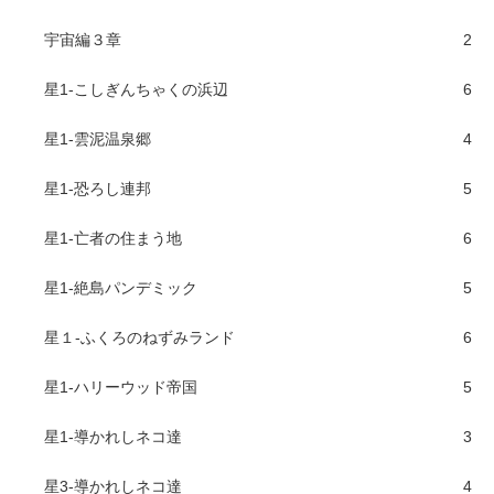
宇宙編３章
2
星1-こしぎんちゃくの浜辺
6
星1-雲泥温泉郷
4
星1-恐ろし連邦
5
星1-亡者の住まう地
6
星1-絶島パンデミック
5
星１-ふくろのねずみランド
6
星1-ハリーウッド帝国
5
星1-導かれしネコ達
3
星3-導かれしネコ達
4