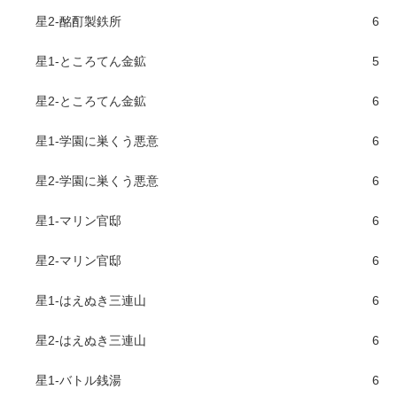
星2-酩酊製鉄所
6
星1-ところてん金鉱
5
星2-ところてん金鉱
6
星1-学園に巣くう悪意
6
星2-学園に巣くう悪意
6
星1-マリン官邸
6
星2-マリン官邸
6
星1-はえぬき三連山
6
星2-はえぬき三連山
6
星1-バトル銭湯
6