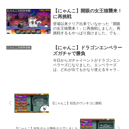
加しましょう。他にもイベントが沢山開
催されます。にゃんこ大戦争を起動する
と私が書いた内容は書いてありますが、
【にゃんこ】開眼の女王猫襲来！
にゃんこ大戦争攻略
ちょっとだけ私の感想を入れてありま
に再挑戦
す。
登場以来クリア出来ていなかった「開眼
の女王猫襲来！」に再挑戦しました。再
挑戦するもやっぱり負けました。でも、
なんだか前より行けそうです。敵が弱く
なったかな？何度も負けっぱなしなのも
嫌なので、この間手にいれたバラランパ
【にゃんこ】ドラゴンエンペラー
にゃんこ大戦争攻略
サランを編成に加えてみま...
ズガチャで勝負
今日からガチャイベントがドラゴンエン
ペラーズになりました。エンペラーズ
は、どれが出てもかなり使えるキャラク
ターばかりです。敬老の日で貰ったレア
チケットと、青玉をこやしにして貰った
レアチケット二枚で勝負です。ねこ僧侶
が出ませんように（笑）一回...
【にゃんこ】狂乱のウシネコに挑戦
【にゃんこ】狂乱のトリ降臨クリアしました