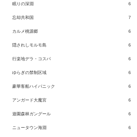
眠りの深淵
6
忘却共和国
7
カルメ桃源郷
6
隠されしモルモ島
6
行楽地デラ・コスパ
6
ゆらぎの禁制区域
6
豪華客船ハイパニック
6
アンガード大魔宮
6
遊園森林ガングール
6
ニュータウン海淵
6