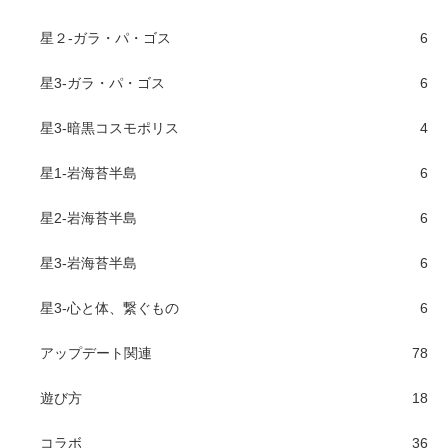
星２-ガラ・パ・ゴス
6
星3-ガラ・パ・ゴス
6
星3-暗黒コスモポリス
4
星1-岩海苔半島
6
星2-岩海苔半島
6
星3-岩海苔半島
6
星3-心と体、繋ぐもの
6
アップデート関連
78
遊び方
18
コラボ
36