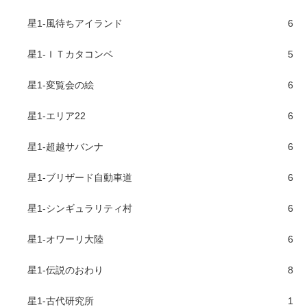
星1-風待ちアイランド
6
星1-ＩＴカタコンベ
5
星1-変覧会の絵
6
星1-エリア22
6
星1-超越サバンナ
6
星1-ブリザード自動車道
6
星1-シンギュラリティ村
6
星1-オワーリ大陸
6
星1-伝説のおわり
8
星1-古代研究所
1