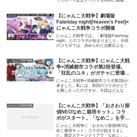
ウンロード記念イベントも同時に開催で
す。今回のイベントでは、ちびねこシリ
ーズが手に入る専用ガチャと、クラッシ
ュフィーバーのキャラクターが手に入る
【にゃんこ大戦争】劇場版
コラボ
専用ガチャが登場し...
Fate/stay night[Heaven’s Feel]×
にゃんこ大戦争コラボ開催
にゃんこ大戦争では、「劇場版Fate/stay
night」とのコラボが始まりました。今回
のコラボでは、決められた点数以上を獲
得するとアイテムが手に入る「採点報酬
型ステージ」と、「月曜日から金曜日ま
で日替わり」で対戦する敵が代わる曜日
【にゃんこ大戦争】にゃんこ大戦
にゃんこ大戦争攻略
ゲリラ...
争×消滅都市コラボ第2段登場。
「狂乱のユキ」がガチャに登場し
ました。
にゃんこ大戦争×消滅都市コラボ第2段が
来ました。私には、前回のコラボがとて
も難しかったのですが、今回はどんな感
じなんでしょうか。コラボ開始と同時に
ガチャ割引と11連で超激レア確定も来ま
した。コラボガチャには、「狂乱のユ
【にゃんこ大戦争】「おさわり探
にゃんこ大戦争攻略
キ」が追加。能力は、赤...
偵NEOなめこ栽培キット」コラ
ボがスタート。「なめこ」を手に
入れました。
にゃんこ大戦争に「おさわり探偵NEOな
めこ栽培キット」コラボが始まりまし
た。限定ステージクリアで「なめこ」が