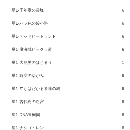
星1-千年獣の霊峰
6
星1-バラ色の袋小路
6
星1-デッドヒートランド
6
星1-魔海域ビックラ港
6
星1-大厄災のはじまり
1
星1-時空のゆがみ
6
星1-立ちはだかる者達の城
6
星1-古代樹の迷宮
6
星1-DNA果樹園
6
星1-ナシゴ・レン
6