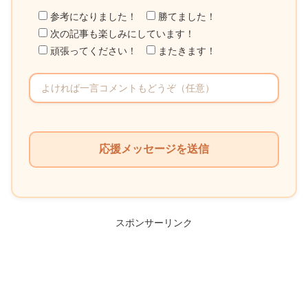
参考になりました！
勝てました！
次の記事も楽しみにしています！
頑張ってください！
またきます！
こ
の
フ
ィ
ー
ル
スポンサーリンク
ド
は
空
の
ま