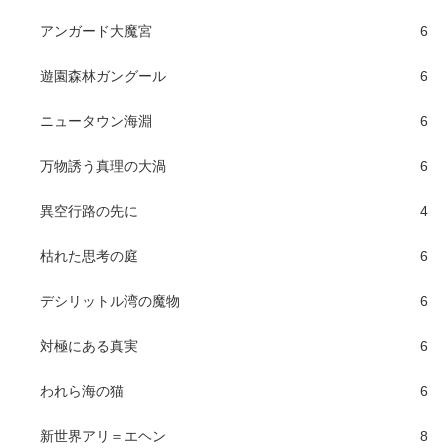
アンガード大魔宮
6
遊園森林ガングール
6
ニュータウン海淵
6
万物誘う真理の大渦
6
異空行路の先に
4
枯れた思考の庭
6
デシリットル湾の魔物
6
対極にある真実
6
われら海の猫
6
新世界アリ＝エヘン
8