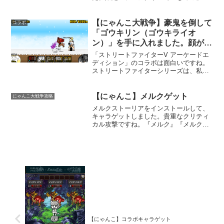
手に入るようです。ログインボーナスも
専用の物になり、毎日ログインすれば限
定キャラとアイテムが貰えます。私は
【にゃんこ大戦争】豪鬼を倒して
コラボ
「要塞なめこ」が気になりま...
「ゴウキリン（ゴウキライオ
ン）」を手に入れました。顔が怖
いです。
「ストリートファイターV アーケードエ
ディション」のコラボは面白いですね。
ストリートファイターシリーズは、私が
子供のときにゲームセンターに登場しま
したが、まさか、にゃんこ大戦争で昇竜
拳や波動拳を見られるとは思いもしませ
【にゃんこ】メルクゲット
にゃんこ大戦争攻略
んでした。ちょっと残念...
メルクストーリアをインストールして、
キャラゲットしました。貴重なクリティ
カル攻撃ですね。『メルク』『メルク
CC』メルクストーリアもちょっと遊んで
いるのですが、にゃんこ大戦争の戦闘に
慣れた私には、ちょっと難しいです。で
も面白いですね。良くイベ...
【にゃんこ】コラボキャラゲット