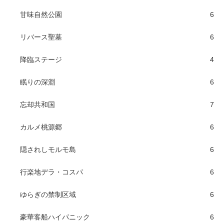
甘味自然公園
6
リバース聖墓
6
降臨ステージ
4
眠りの深淵
6
忘却共和国
7
カルメ桃源郷
6
隠されしモルモ島
6
行楽地デラ・コスパ
6
ゆらぎの禁制区域
6
豪華客船ハイパニック
6