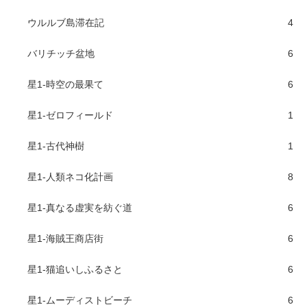
ウルルブ島滞在記
4
バリチッチ盆地
6
星1-時空の最果て
6
星1-ゼロフィールド
1
星1-古代神樹
1
星1-人類ネコ化計画
8
星1-真なる虚実を紡ぐ道
6
星1-海賊王商店街
6
星1-猫追いしふるさと
6
星1-ムーディストビーチ
6