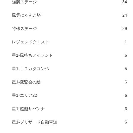
強襲ステージ
34
風雲にゃんこ塔
24
特殊ステージ
29
レジェンドクエスト
1
星1-風待ちアイランド
6
星1-ＩＴカタコンベ
5
星1-変覧会の絵
6
星1-エリア22
6
星1-超越サバンナ
6
星1-ブリザード自動車道
6