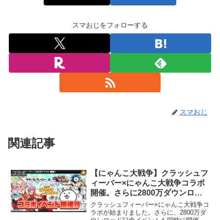
スマおじをフォローする
スマおじ
関連記事
【にゃんこ大戦争】クラッシュフ
コラボ
ィーバー×にゃんこ大戦争コラボ
開催。さらに2800万ダウンロー
ド記念イベントも開催です。
クラッシュフィーバー×にゃんこ大戦争コ
ラボが始まりました。さらに、2800万ダ