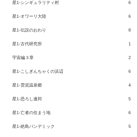
星1-シンギュラリティ村
6
星1-オワーリ大陸
6
星1-伝説のおわり
8
星1-古代研究所
1
宇宙編３章
2
星1-こしぎんちゃくの浜辺
6
星1-雲泥温泉郷
4
星1-恐ろし連邦
5
星1-亡者の住まう地
6
星1-絶島パンデミック
5