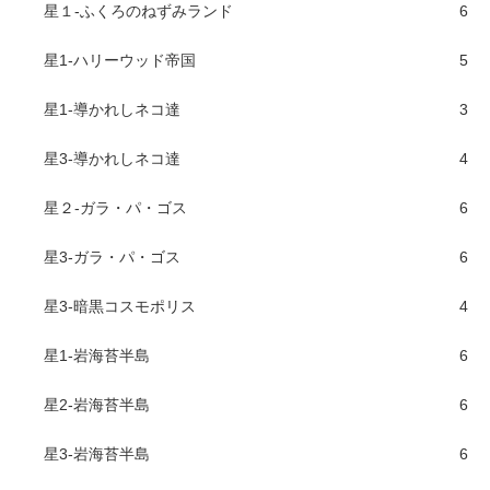
星１-ふくろのねずみランド
6
星1-ハリーウッド帝国
5
星1-導かれしネコ達
3
星3-導かれしネコ達
4
星２-ガラ・パ・ゴス
6
星3-ガラ・パ・ゴス
6
星3-暗黒コスモポリス
4
星1-岩海苔半島
6
星2-岩海苔半島
6
星3-岩海苔半島
6