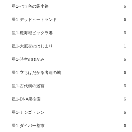
星1-バラ色の袋小路
6
星1-デッドヒートランド
6
星1-魔海域ビックラ港
6
星1-大厄災のはじまり
1
星1-時空のゆがみ
6
星1-立ちはだかる者達の城
6
星1-古代樹の迷宮
6
星1-DNA果樹園
6
星1-ナシゴ・レン
6
星1-ダイバー都市
6