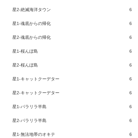
星2-絶滅海洋タウン
6
星1-魂底からの帰化
6
星2-魂底からの帰化
6
星1-桜んぼ島
6
星2-桜んぼ島
6
星1-キャットクーデター
6
星2-キャットクーデター
6
星1-パラリラ半島
6
星2-パラリラ半島
6
星1-無法地帯のオキテ
6