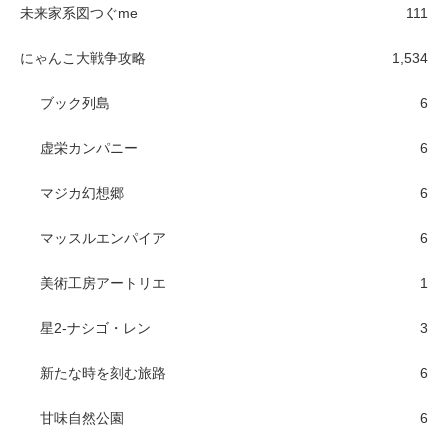
未来家系図つぐme
111
にゃんこ大戦争攻略
1,534
ブック列島
6
虚栄カンパニー
6
マジカ幻想郷
6
マッスルエンパイア
6
美術工房アートリエ
1
星2-ナシゴ・レン
3
新たな時を刻む旅路
6
甘味自然公園
6