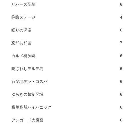
リバース聖墓
6
降臨ステージ
4
眠りの深淵
6
忘却共和国
7
カルメ桃源郷
6
隠されしモルモ島
6
行楽地デラ・コスパ
6
ゆらぎの禁制区域
6
豪華客船ハイパニック
6
アンガード大魔宮
6