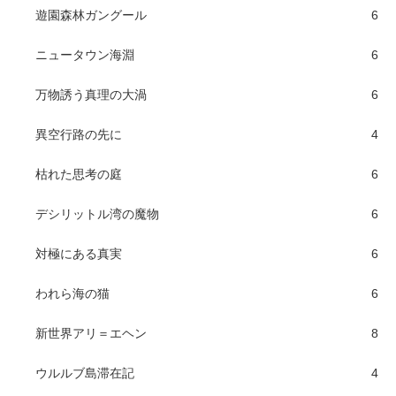
遊園森林ガングール
6
ニュータウン海淵
6
万物誘う真理の大渦
6
異空行路の先に
4
枯れた思考の庭
6
デシリットル湾の魔物
6
対極にある真実
6
われら海の猫
6
新世界アリ＝エヘン
8
ウルルブ島滞在記
4