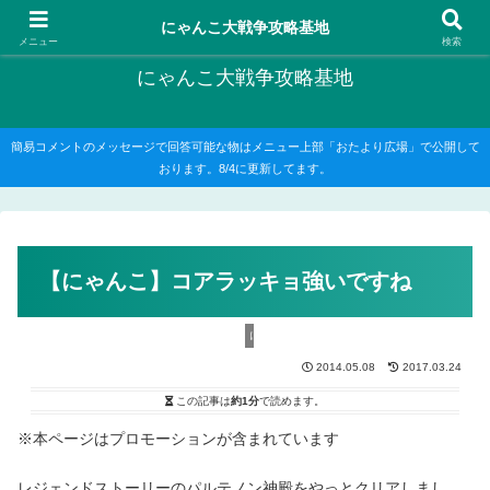
にゃんこ大戦争の攻略がメインですが、他のゲームの記事もたまに書いてます
にゃんこ大戦争攻略基地
メニュー
検索
にゃんこ大戦争攻略基地
簡易コメントのメッセージで回答可能な物はメニュー上部「おたより広場」で公開して
おります。8/4に更新してます。
【にゃんこ】コアラッキョ強いですね
にゃんこ大戦争攻略
2014.05.08
2017.03.24
この記事は
約1分
で読めます。
※本ページはプロモーションが含まれています
レジェンドストーリーのパルテノン神殿をやっとクリアしまし