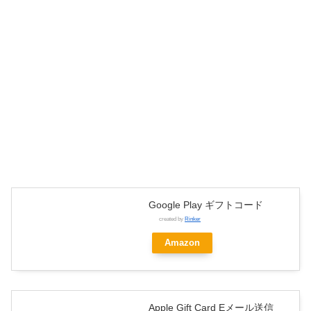
Google Play ギフトコード
created by
Rinker
Amazon
Apple Gift Card Eメール送信