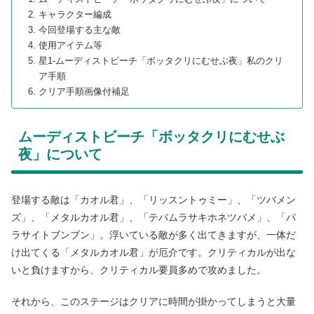
キャラクター編成
今回登場する主な敵
使用アイテム等
星1-ムーディストビーチ「ボッタクリにむせぶ夜」私のクリ
ア手順
クリア手順画像付補足
ムーディストビーチ「ボッタクリにむせぶ
夜」について
登場する敵は「カオル君」、「リッスントゥミー」、「ツバメン
ズ」、「メタルカオル君」、「テバムラサキホネツバメ」、「パ
ラサイトブンブン」。浮いている敵が多く出てきますが、一体だ
け出てくる「メタルカオル君」が厄介です。クリティカルが出な
いと負けますから、クリティカル要員多めで攻めました。
それから、このステージはクリアに時間が掛かってしまうと大量