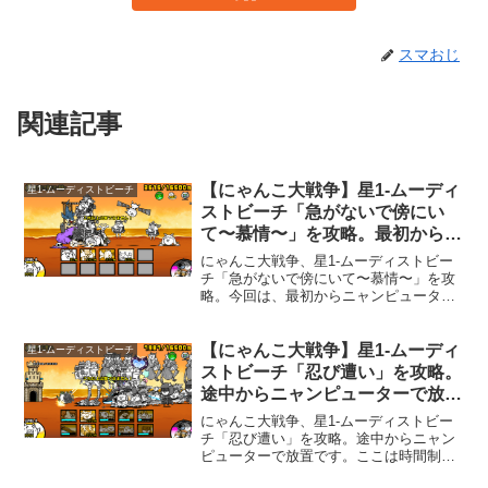
スマおじ
関連記事
【にゃんこ大戦争】星1-ムーディ
星1-ムーディストビーチ
ストビーチ「急がないで傍にい
て〜慕情〜」を攻略。最初からニ
ャンピューターで放置。
にゃんこ大戦争、星1-ムーディストビー
チ「急がないで傍にいて〜慕情〜」を攻
略。今回は、最初からニャンピューター
で放置攻略です。ここは最初に出てくる
ゾンビをゾンビキラーで倒してしまうと
強めの「ぶんぶん先生」、「ブラックブ
【にゃんこ大戦争】星1-ムーディ
星1-ムーディストビーチ
ンブン」、「赤井ブン太郎」が出てきま
ストビーチ「忍び遭い」を攻略。
す。ゾンビは骨の状態なら倒した事にな
途中からニャンピューターで放
らないようなので、ゾンビキラーを使わ
置。
ずに攻め、大量のネコキョンシーとネコ
にゃんこ大戦争、星1-ムーディストビー
キュゥべえで城を破壊しました。
チ「忍び遭い」を攻略。途中からニャン
ピューターで放置です。ここは時間制限
のあるステージです。ステージ開始から1