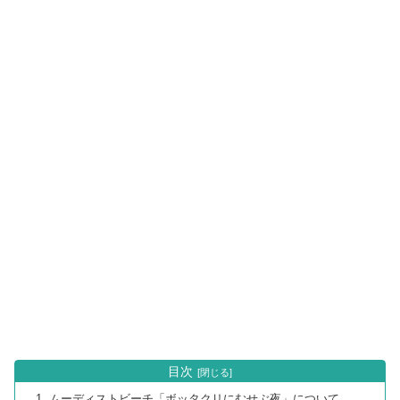
目次
ムーディストビーチ「ボッタクリにむせぶ夜」について