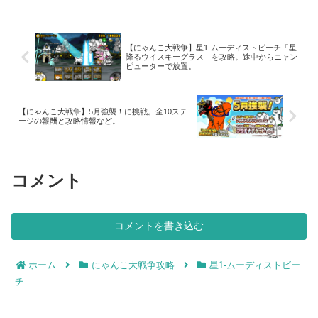
ープ攻撃を受けます。わざと前方へワー
プされるようにして敵城を破壊する方法
も使えますが、今回は「天使ドーヴエ
ル」2体を倒してから城を破壊していま
【にゃんこ大戦争】星1-ムーディストビーチ「星
す。
降るウイスキーグラス」を攻略。途中からニャン
ピューターで放置。
【にゃんこ大戦争】5月強襲！に挑戦。全10ステ
ージの報酬と攻略情報など。
コメント
コメントを書き込む
ホーム
にゃんこ大戦争攻略
星1-ムーディストビー
チ