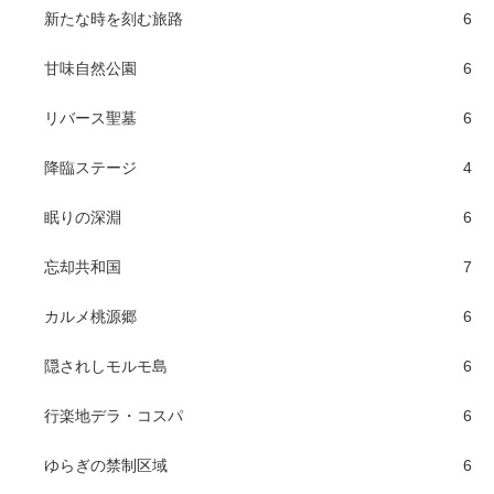
新たな時を刻む旅路
6
甘味自然公園
6
リバース聖墓
6
降臨ステージ
4
眠りの深淵
6
忘却共和国
7
カルメ桃源郷
6
隠されしモルモ島
6
行楽地デラ・コスパ
6
ゆらぎの禁制区域
6