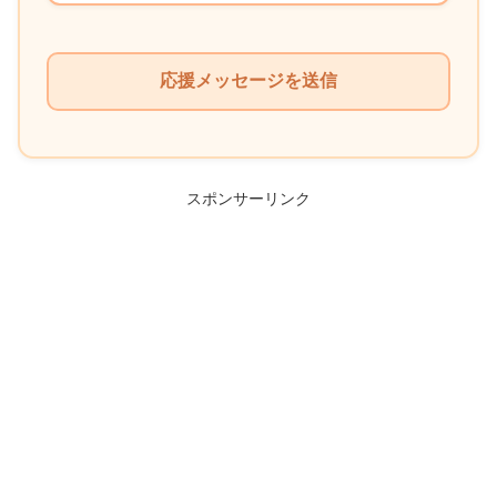
こ
の
フ
ィ
ー
ル
スポンサーリンク
ド
は
空
の
ま
ま
に
し
て
く
だ