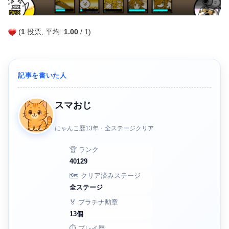
(
1
投票, 平均:
1.00
/ 1)
記事を書いた人
スマおじ
にゃんこ歴13年・全ステージクリア
🏆 ランク
40129
🗺️ クリア済みステージ
全ステージ
🏅 プラチナ勲章
13個
⏱️ プレイ歴