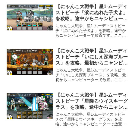
分30秒程度経過すると「ブラックマ」が
出てきます。登場する敵自体に厄介な奴
【にゃんこ大戦争】星1-ムーディ
星1-ムーディストビーチ
はいないので、素早く敵を倒して城を早
ストビーチ「涙にぬれた子犬よ」
く破壊すれば良いだけです。暗黒嬢の本
を攻略。途中からニャンピュータ
能の波動攻撃が大変便利でした。凄い速
ーで放置。
さで波動出しまくります。
にゃんこ大戦争、星1-ムーディストビー
チ「涙にぬれた子犬よ」を攻略。途中か
らニャンピューターで放置です。ここは
凄く難しかったです。どうやってクリア
するのか悩みました。敵城の体力が少な
いのに気づくまで時間が掛かってしまい
【にゃんこ大戦争】星1-ムーディ
星1-ムーディストビーチ
ました。敵城の体力がとても少ないの
ストビーチ「いにしえ深海ブルー
で、一撃で城を破壊してクリアするタイ
ス」を攻略。最初からニャンピュ
プのステージです。一撃で城を破壊しな
ーターで放置。
いと、大量の「テバムラサキホネツバ
にゃんこ大戦争、星1-ムーディストビー
メ」に襲われます。
チ「いにしえ深海ブルース」を攻略。最
初からニャンピューターで放置。ここで
は「古兵器マンボロス」という敵が初登
場します。攻撃が派手でカッコイイで
す。
【にゃんこ大戦争】星1-ムーディ
星1-ムーディストビーチ
ストビーチ「星降るウイスキーグ
ラス」を攻略。途中からニャンピ
ューターで放置。
にゃんこ大戦争、星1-ムーディストビー
チの「星降るウイスキーグラス」を攻
略。途中からニャンピューターで放置。
ここは烈波を撃つ「天使ドーヴエル」が2
体出てきます。さらに前方、後方へのワ