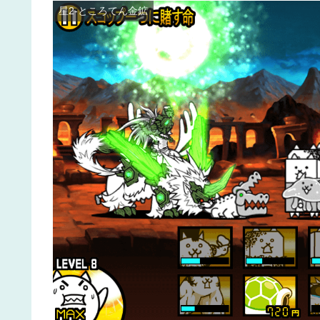
星2-ところてん金鉱