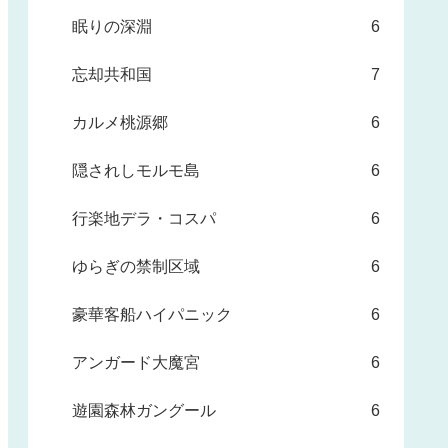
眠りの深淵
6
忘却共和国
7
カルメ桃源郷
6
隠されしモルモ島
6
行楽地デラ・コスパ
6
ゆらぎの禁制区域
6
豪華客船ハイパニック
6
アンガード大魔宮
6
遊園森林ガングール
6