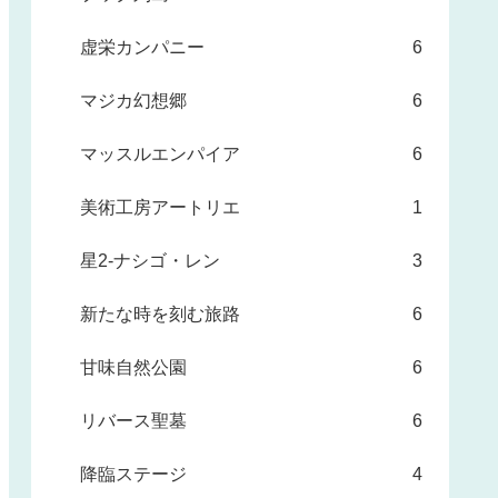
虚栄カンパニー
6
マジカ幻想郷
6
マッスルエンパイア
6
美術工房アートリエ
1
星2-ナシゴ・レン
3
新たな時を刻む旅路
6
甘味自然公園
6
リバース聖墓
6
降臨ステージ
4