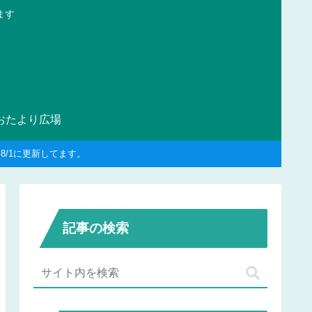
ます
おたより広場
/1に更新してます。
記事の検索