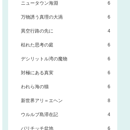
ニュータウン海淵
6
万物誘う真理の大渦
6
異空行路の先に
4
枯れた思考の庭
6
デシリットル湾の魔物
6
対極にある真実
6
われら海の猫
6
新世界アリ＝エヘン
8
ウルルブ島滞在記
4
バリチッチ盆地
6