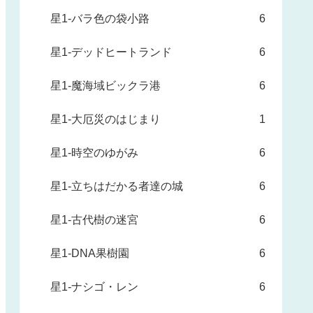
星1-バラ色の袋小路
6
星1-デッドヒートランド
6
星1-魔海域ビックラ港
6
星1-大厄災のはじまり
1
星1-時空のゆがみ
6
星1-立ちはだかる者達の城
6
星1-古代樹の迷宮
6
星1-DNA果樹園
6
星1-ナシゴ・レン
6