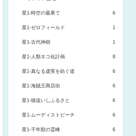
星1-時空の最果て
6
星1-ゼロフィールド
1
星1-古代神樹
1
星1-人類ネコ化計画
8
星1-真なる虚実を紡ぐ道
6
星1-海賊王商店街
6
星1-猫追いしふるさと
6
星1-ムーディストビーチ
6
星1-千年獣の霊峰
6