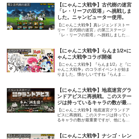
【にゃんこ大戦争】古代樹の迷宮
星1-古代樹の迷宮
「レ・リーフの双塔」へ挑戦しま
した。ニャンピューター使用。
【にゃんこ大戦争】真レジェンドストー
リー「古代樹の迷宮」の第三ステージ
「レ・リーフの双塔」へ挑戦しました。
ここは、またまた登場、烈波を撃ってく
る城です。メタルの敵が多めに出てきま
すが、敵を倒すとお金が沢山手に入りま
【にゃんこ大戦争】らんま1/2×に
イベントステージ
すので、「ニャンピューター」でのクリ
ゃんこ大戦争コラボ開催
アが楽でした。
【にゃんこ大戦争】『らんま1/2』と『に
ゃんこ大戦争』のコラボイベントが始ま
りました。懐かしいですね『らんま
1/2』。少年サンデーで連載当時、凄くは
まっていました。
【にゃんこ大戦争】地底迷宮グラ
イベントステージ
ンドアビスに再挑戦。このステー
ジは持っているキャラの数が最重
要ですね。
【にゃんこ大戦争】地底迷宮グランドア
ビスに再挑戦。このステージは持ってい
るキャラの数が最重要ですが、他にもい
くつかコツがあります。最後の99層まで
クリア出来ましたので、私の思いっきり
個人的な意見になってしまいますが、い
【にゃんこ大戦争】ナシゴ・レン
星1-ナシゴ・レン