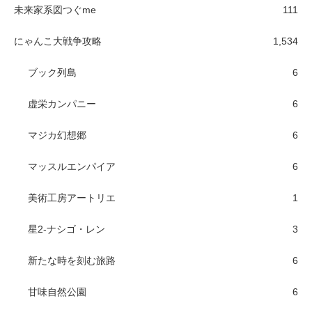
未来家系図つぐme
111
にゃんこ大戦争攻略
1,534
ブック列島
6
虚栄カンパニー
6
マジカ幻想郷
6
マッスルエンパイア
6
美術工房アートリエ
1
星2-ナシゴ・レン
3
新たな時を刻む旅路
6
甘味自然公園
6