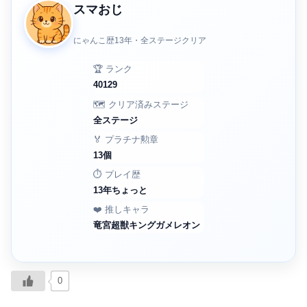
スマおじ
にゃんこ歴13年・全ステージクリア
🏆 ランク
40129
🗺️ クリア済みステージ
全ステージ
🏅 プラチナ勲章
13個
⏱️ プレイ歴
13年ちょっと
❤️ 推しキャラ
竜宮超獣キングガメレオン
0