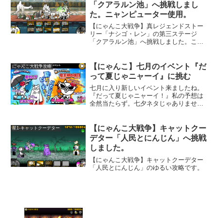
くつかクリアの進め方を書いてみます。
「クアラルン池」へ挑戦しまし
た。ニャンピューター使用。
【にゃんこ大戦争】真レジェンドストー
リー「ナシゴ・レン」の第三ステージ
「クアラルン池」へ挑戦しました。ここ
は、少し前に登場した「ごん兵衛」が沢
山出てきます。長距離から烈波を撃って
くるので、１体のときはあまり気にしま
【にゃんこ】七月のイベント『だ
にゃんこ大戦争攻略
せんでしたが、数体出てくると凄く厄介
って夏じゃニャーイ』に挑む
です。
七月に入り新しいイベント来ましたね。
『だって夏じゃニャーイ！』私の予想は
全然当たらず。七夕ネタじゃありません
でした（笑）早速遊んでみました。なん
だかキモい熊が出てきます。デカくてバ
カンス満喫中の犬も出て来ますが、全然
【にゃんこ大戦争】キャットクー
星1-キャットクーデター
強くない。沢山熊が出てき...
デター「人民とにんじん」へ挑戦
しました。
【にゃんこ大戦争】キャットクーデター
「人民とにんじん」のゆるい攻略です。