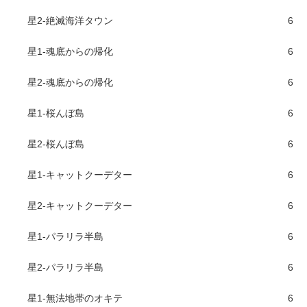
星2-絶滅海洋タウン
6
星1-魂底からの帰化
6
星2-魂底からの帰化
6
星1-桜んぼ島
6
星2-桜んぼ島
6
星1-キャットクーデター
6
星2-キャットクーデター
6
星1-パラリラ半島
6
星2-パラリラ半島
6
星1-無法地帯のオキテ
6