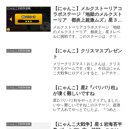
【にゃんこ】メルクストーリアコ
にゃんこ大戦争攻略
ラボステージ「地獄のメルクスト
ーリア 都炎上超激ムズ」星３レ
ベルに挑戦
メルクストーリアコラボステージ「地獄
のメルクストーリア 都炎上」星３レベ
ルに挑戦です。このステージは、クリア
出来ないんじゃないかと思うくらい難し
かったです。タイトル通り地獄でした
（笑）。このステージは、私の腕前では
【にゃんこ】クリスマスプレゼン
にゃんこ大戦争攻略
アイテムを使わないとクリア...
ト
メリークリスマス！おじさんは、クリス
マスもゲームです（笑）。今日はにゃん
こ大戦争にログインすると、レアチケッ
トが貰えますよ。クリスマスプレゼント
ですね。早速使ってみる。『ねこ僧侶』
でした。『ねこ僧侶』は持っていないと
【にゃんこ】星2『バリバリ柱』
にゃんこ大戦争攻略
思ったら、進化後の『ねこ...
が凄く難しいですね
星2バリバリ柱をやっとクリアしました。
いや～難しいですねこのステージ。超激
レア入れてやっとでしたよ。『つめとぎ
の廊下』が1番難しく感じました。ちなみ
に編成はこのメンバーで行いました。壁
役沢山。『赤羅我王』以外にも浮いてい
【にゃんこ大戦争】星１岩海苔半
にゃんこ大戦争攻略
る敵がいるので浮いて...