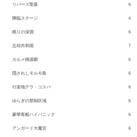
リバース聖墓
6
降臨ステージ
4
眠りの深淵
6
忘却共和国
7
カルメ桃源郷
6
隠されしモルモ島
6
行楽地デラ・コスパ
6
ゆらぎの禁制区域
6
豪華客船ハイパニック
6
アンガード大魔宮
6