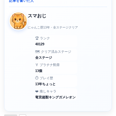
記事を書いた人
スマおじ
にゃんこ歴13年・全ステージクリア
🏆 ランク
40129
🗺️ クリア済みステージ
全ステージ
🏅 プラチナ勲章
13個
⏱️ プレイ歴
13年ちょっと
❤️ 推しキャラ
竜宮超獣キングガメレオン