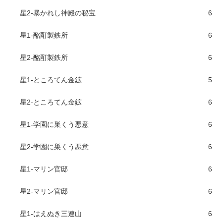
星2-暴かれし神殿の秘宝
6
星1-酩酊製鉄所
6
星2-酩酊製鉄所
6
星1-ところてん金鉱
5
星2-ところてん金鉱
6
星1-学園に巣くう悪意
6
星2-学園に巣くう悪意
6
星1-マリン官邸
6
星2-マリン官邸
6
星1-はえぬき三連山
6