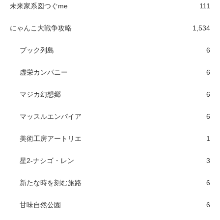
未来家系図つぐme
111
にゃんこ大戦争攻略
1,534
ブック列島
6
虚栄カンパニー
6
マジカ幻想郷
6
マッスルエンパイア
6
美術工房アートリエ
1
星2-ナシゴ・レン
3
新たな時を刻む旅路
6
甘味自然公園
6