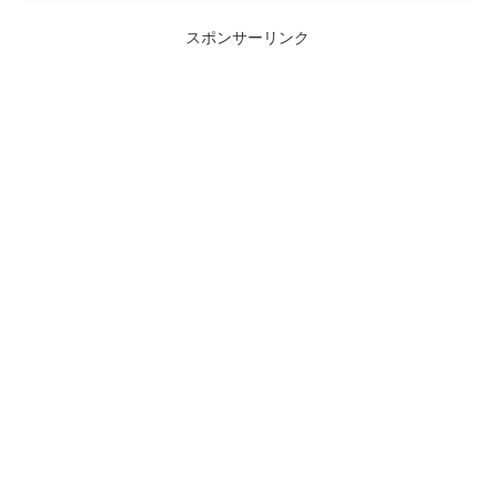
ル
スポンサーリンク
ド
は
空
の
ま
ま
に
し
て
く
だ
さ
い
。