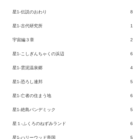
星1-伝説のおわり
8
星1-古代研究所
1
宇宙編３章
2
星1-こしぎんちゃくの浜辺
6
星1-雲泥温泉郷
4
星1-恐ろし連邦
5
星1-亡者の住まう地
6
星1-絶島パンデミック
5
星１-ふくろのねずみランド
6
星1-ハリーウッド帝国
5