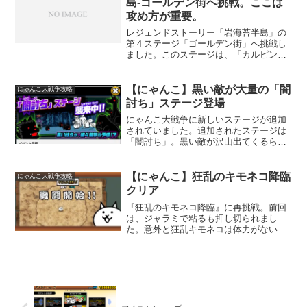
島-ゴールデン街へ挑戦。ここは
攻め方が重要。
レジェンドストーリー「岩海苔半島」の
第４ステージ「ゴールデン街」へ挑戦し
ました。このステージは、「カルピンチ
ョ」と「コアラッキョ」2体が厄介です。
一気に攻めず、まずは「コアラッキョ」
から倒して行きます。お金に全然余裕が
【にゃんこ】黒い敵が大量の「闇
にゃんこ大戦争攻略
ないので、ネコボンを使...
討ち」ステージ登場
にゃんこ大戦争に新しいステージが追加
されていました。追加されたステージは
「闇討ち」。黒い敵が沢山出てくるらし
いですよ。「闇討ち」ステージは、採点
報酬型のステージでした。採点報酬型
は、ステージを早くクリアするほど報酬
【にゃんこ】狂乱のキモネコ降臨
にゃんこ大戦争攻略
が良くなります。最初のステ...
クリア
『狂乱のキモネコ降臨』に再挑戦。前回
は、ジャラミで粘るも押し切られまし
た。意外と狂乱キモネコは体力がない感
じなので、何発か当てれば倒せるから攻
撃力の強いやつが良さそう。波動も使う
から、体力ないキャラは出しても意味が
ないかな。足止めにもならな...