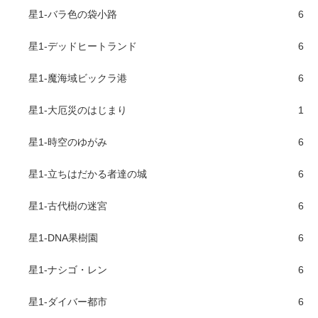
星1-バラ色の袋小路
6
星1-デッドヒートランド
6
星1-魔海域ビックラ港
6
星1-大厄災のはじまり
1
星1-時空のゆがみ
6
星1-立ちはだかる者達の城
6
星1-古代樹の迷宮
6
星1-DNA果樹園
6
星1-ナシゴ・レン
6
星1-ダイバー都市
6