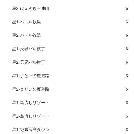
星2-はえぬき三連山
6
星1-バトル銭湯
6
星2-バトル銭湯
6
星1-天界バル横丁
6
星2-天界バル横丁
6
星1-まどいの魔道路
6
星2-まどいの魔道路
6
星1-島流しリゾート
6
星2-島流しリゾート
6
星1-絶滅海洋タウン
6