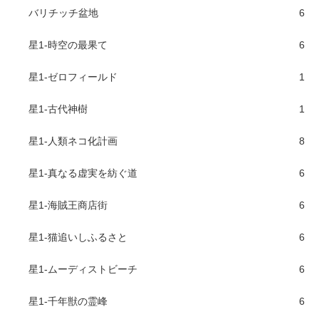
バリチッチ盆地
6
星1-時空の最果て
6
星1-ゼロフィールド
1
星1-古代神樹
1
星1-人類ネコ化計画
8
星1-真なる虚実を紡ぐ道
6
星1-海賊王商店街
6
星1-猫追いしふるさと
6
星1-ムーディストビーチ
6
星1-千年獣の霊峰
6