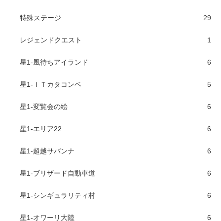
特殊ステージ
29
レジェンドクエスト
1
星1-風待ちアイランド
6
星1-ＩＴカタコンベ
5
星1-変覧会の絵
6
星1-エリア22
6
星1-超越サバンナ
6
星1-ブリザード自動車道
6
星1-シンギュラリティ村
6
星1-オワーリ大陸
6