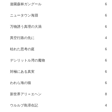
遊園森林ガングール
6
ニュータウン海淵
6
万物誘う真理の大渦
6
異空行路の先に
4
枯れた思考の庭
6
デシリットル湾の魔物
6
対極にある真実
6
われら海の猫
6
新世界アリ＝エヘン
8
ウルルブ島滞在記
4