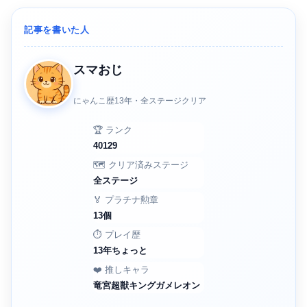
記事を書いた人
スマおじ
にゃんこ歴13年・全ステージクリア
🏆 ランク
40129
🗺️ クリア済みステージ
全ステージ
🏅 プラチナ勲章
13個
⏱️ プレイ歴
13年ちょっと
❤️ 推しキャラ
竜宮超獣キングガメレオン