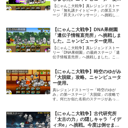
用。
【にゃんこ大戦争】真レジェンドストー
リー「無礼講ナイトビーチ」の第五ステ
ージ「昇天スパマッサージ」へ挑戦しま
した。このステージは、天使が多めに出
てきますが、後方から攻撃してくる「ク
ロサワ監督」が強かったです。天使を頑
【にゃんこ大戦争】DNA果樹園
星1-DNA果樹園
張って倒そうとしているところを、後ろ
「遺伝子情報直売所」へ挑戦しま
からぐさっとやられますから大変です。
した。ニャンピューター使用。
【にゃんこ大戦争】真レジェンドストー
リー「DNA果樹園」の最終ステージ「遺
伝子情報直売所」へ挑戦しました。ここ
は、「ブラッゴリ」に似たキャラ「怒り
のブラッゴリ」という敵が出てきます。
そういえば、土日に遊べる「終末ノ連戦
【にゃんこ大戦争】時空のゆがみ
星1-時空のゆがみ
場」というステージで、この敵と戦った
「大脱獄」攻略。ニャンピュータ
気がします。こいつは、妨害の「停止」
ー使用。
が効かないみたいなので、「ネコボンバ
ー」で簡単に止められないから強いで
真レジェンドストーリー「時空のゆが
す。
み」の第一ステージ「大脱獄」の攻略で
す。何だか似た名前のステージがあった
気がします。調べてみたら「脱獄トンネ
ル」の「大脱走」かな。ここでは、「悪
魔」属性の敵が登場します。「大脱獄」
【にゃんこ大戦争】古代研究所
特殊ステージ
では、新しい属性の敵「悪魔」が登場し
「太古の力」の隠しキャラ「イデ
ます。悪魔属性がどんな攻撃をしてくる
ィ:Re」へ挑戦。今度は倒せまし
のかイマイチわかりませんが、第一ステ