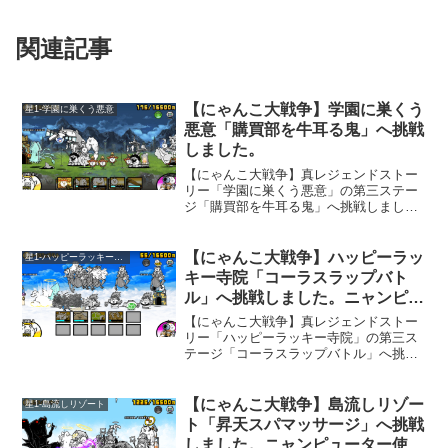
関連記事
【にゃんこ大戦争】学園に巣くう
星1-学園に巣くう悪意
悪意「購買部を牛耳る鬼」へ挑戦
しました。
【にゃんこ大戦争】真レジェンドストー
リー「学園に巣くう悪意」の第三ステー
ジ「購買部を牛耳る鬼」へ挑戦しまし
た。何だかステージ名が面白い。このス
テージ、「ニャンピューター」を使って
クリアしましたが、ちょっと無理やり使
【にゃんこ大戦争】ハッピーラッ
星1-ハッピーラッキー寺院
った感じになりました。
キー寺院「コーラスラップバト
ル」へ挑戦しました。ニャンピュ
ーター使用。
【にゃんこ大戦争】真レジェンドストー
リー「ハッピーラッキー寺院」の第三ス
テージ「コーラスラップバトル」へ挑戦
しました。このステージは、攻撃力を下
げてくる敵が多いです。攻撃力ダウンを
連発されるのは、かなりきついですね。
【にゃんこ大戦争】島流しリゾー
星1-島流しリゾート
ト「昇天スパマッサージ」へ挑戦
しました。ニャンピューター使