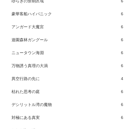
ゆらぎの禁制区域
6
豪華客船ハイパニック
6
アンガード大魔宮
6
遊園森林ガングール
6
ニュータウン海淵
6
万物誘う真理の大渦
6
異空行路の先に
4
枯れた思考の庭
6
デシリットル湾の魔物
6
対極にある真実
6