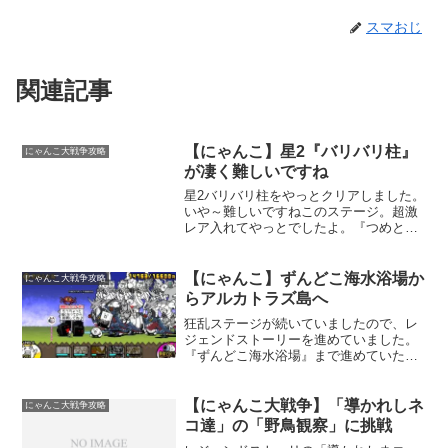
スマおじ
関連記事
【にゃんこ】星2『バリバリ柱』
にゃんこ大戦争攻略
が凄く難しいですね
星2バリバリ柱をやっとクリアしました。
いや～難しいですねこのステージ。超激
レア入れてやっとでしたよ。『つめとぎ
の廊下』が1番難しく感じました。ちなみ
に編成はこのメンバーで行いました。壁
役沢山。『赤羅我王』以外にも浮いてい
【にゃんこ】ずんどこ海水浴場か
にゃんこ大戦争攻略
る敵がいるので浮いて...
らアルカトラズ島へ
狂乱ステージが続いていましたので、レ
ジェンドストーリーを進めていました。
『ずんどこ海水浴場』まで進めていたの
ですが、曜日ステージをクリアする感覚
では、クリアが出来ないくらい、それぞ
れのステージでしっかりと編成が必要で
【にゃんこ大戦争】「導かれしネ
にゃんこ大戦争攻略
すね。なかなかやり甲斐が...
コ達」の「野鳥観察」に挑戦