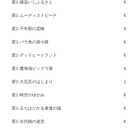
星1-猫追いしふるさと
6
星1-ムーディストビーチ
6
星1-千年獣の霊峰
6
星1-バラ色の袋小路
6
星1-デッドヒートランド
6
星1-魔海域ビックラ港
6
星1-大厄災のはじまり
1
星1-時空のゆがみ
6
星1-立ちはだかる者達の城
6
星1-古代樹の迷宮
6