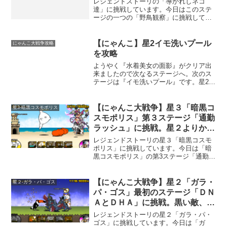
レジェンドストーリの「導かれしネコ
達」に挑戦しています。今日はこのステ
ージの一つの「野鳥観察」に挑戦してみ
ました。色々な編成で挑戦しましたが、
アイテム無しではクリア出来ませんでし
た。しかし、アイテムを使ってしまう
【にゃんこ】星2イモ洗いプール
にゃんこ大戦争攻略
と、簡単すぎてしまう不思議な...
を攻略
ようやく『水着美女の面影』がクリア出
来ましたので次なるステージへ。次のス
テージは『イモ洗いプール』です。星2の
ステージでは、やはり苦戦しました。し
かし、なんとかクリアしたので攻略手順
など簡単にご紹介。もし、このステージ
【にゃんこ大戦争】星３「暗黒コ
星3-暗黒コスモポリス
で詰まっているようでし...
スモポリス」第３ステージ「通勤
ラッシュ」に挑戦。星２よりかな
り難しくなっています。
レジェンドストーリの星３「暗黒コスモ
ポリス」に挑戦しています。今日は「暗
黒コスモポリス」の第3ステージ「通勤ラ
ッシュ」に挑戦してみました。「通勤ラ
ッシュ」は時間制限のあるようなステー
ジです。ある程度時間がすぎるとクリア
【にゃんこ大戦争】星２「ガラ・
星２-ガラ・パ・ゴス
出来ないような状態にな...
パ・ゴス」最初のステージ「ＤＮ
ＡとＤＨＡ」に挑戦。黒い敵、波
動、遠距離攻撃と厄介です。
レジェンドストーリの星２「ガラ・パ・
ゴス」に挑戦しています。今日は「ガ