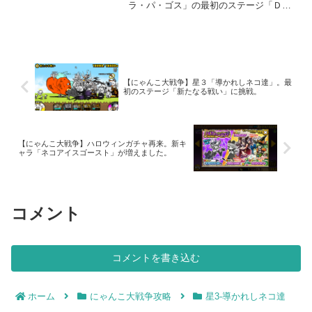
ラ・パ・ゴス」の最初のステージ「ＤＮ
ＡとＤＨＡ」に挑戦してみました。今回
のキャラクター編成このステージは、黒
い敵と赤黒属性の「キョセーヌ」が出て
きます。基本的に黒い敵対策...
【にゃんこ大戦争】星３「導かれしネコ達」。最
初のステージ「新たなる戦い」に挑戦。
【にゃんこ大戦争】ハロウィンガチャ再来。新キ
ャラ「ネコアイスゴースト」が増えました。
コメント
コメントを書き込む
ホーム
にゃんこ大戦争攻略
星3-導かれしネコ達