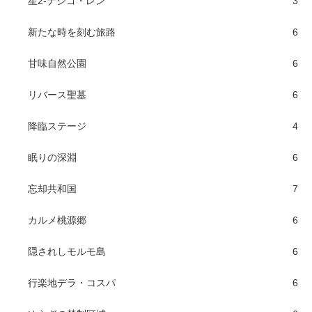
星2-ナシゴ・レン
3
新たな時を刻む旅路
6
甘味自然公園
6
リバース聖墓
6
降臨ステージ
4
眠りの深淵
6
忘却共和国
7
カルメ桃源郷
6
隠されしモルモ島
6
行楽地デラ・コスパ
6