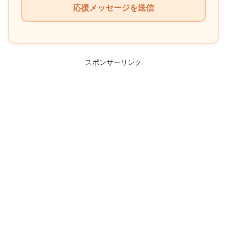
の
フ
ィ
ー
ル
スポンサーリンク
ド
は
空
の
ま
ま
に
し
て
く
だ
さ
い