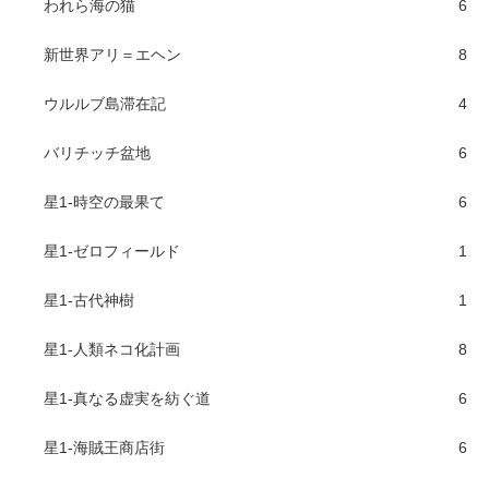
われら海の猫
6
新世界アリ＝エヘン
8
ウルルブ島滞在記
4
バリチッチ盆地
6
星1-時空の最果て
6
星1-ゼロフィールド
1
星1-古代神樹
1
星1-人類ネコ化計画
8
星1-真なる虚実を紡ぐ道
6
星1-海賊王商店街
6