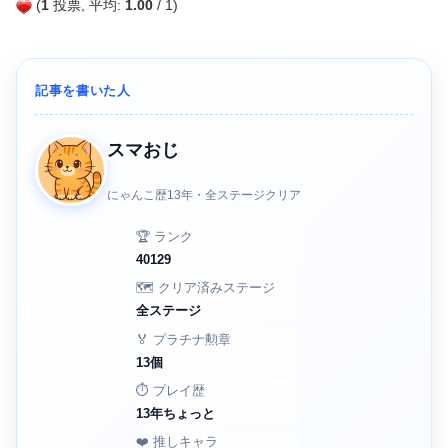
(
1
投票, 平均:
1.00
/ 1)
記事を書いた人
スマおじ
にゃんこ歴13年・全ステージクリア
🏆 ランク
40129
🗺️ クリア済みステージ
全ステージ
🏅 プラチナ勲章
13個
⏱️ プレイ歴
13年ちょっと
❤️ 推しキャラ