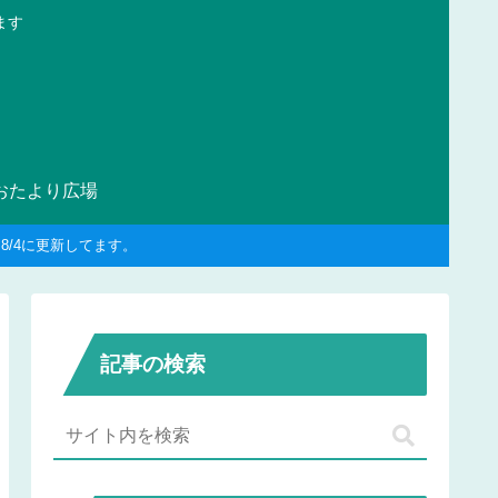
ます
おたより広場
/4に更新してます。
記事の検索