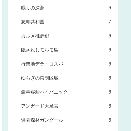
眠りの深淵
6
忘却共和国
7
カルメ桃源郷
6
隠されしモルモ島
6
行楽地デラ・コスパ
6
ゆらぎの禁制区域
6
豪華客船ハイパニック
6
アンガード大魔宮
6
遊園森林ガングール
6