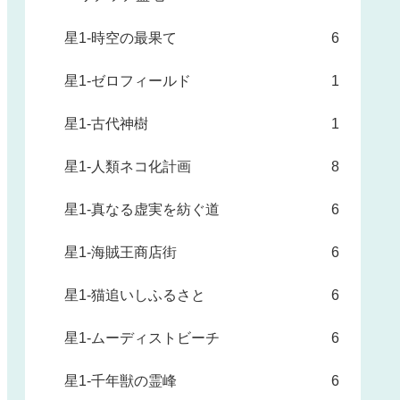
星1-時空の最果て
6
星1-ゼロフィールド
1
星1-古代神樹
1
星1-人類ネコ化計画
8
星1-真なる虚実を紡ぐ道
6
星1-海賊王商店街
6
星1-猫追いしふるさと
6
星1-ムーディストビーチ
6
星1-千年獣の霊峰
6