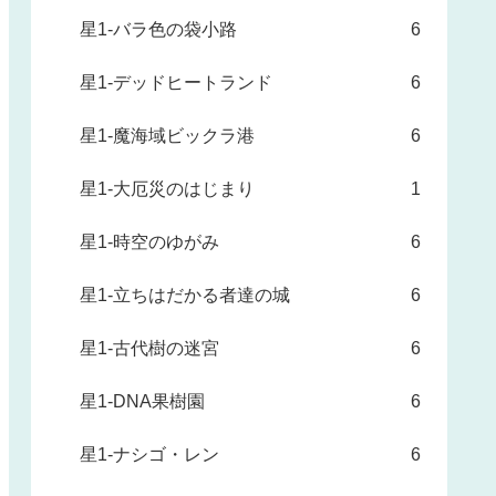
星1-バラ色の袋小路
6
星1-デッドヒートランド
6
星1-魔海域ビックラ港
6
星1-大厄災のはじまり
1
星1-時空のゆがみ
6
星1-立ちはだかる者達の城
6
星1-古代樹の迷宮
6
星1-DNA果樹園
6
星1-ナシゴ・レン
6