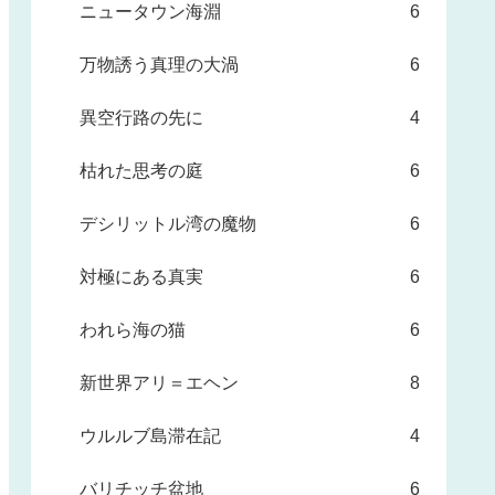
ニュータウン海淵
6
万物誘う真理の大渦
6
異空行路の先に
4
枯れた思考の庭
6
デシリットル湾の魔物
6
対極にある真実
6
われら海の猫
6
新世界アリ＝エヘン
8
ウルルブ島滞在記
4
バリチッチ盆地
6