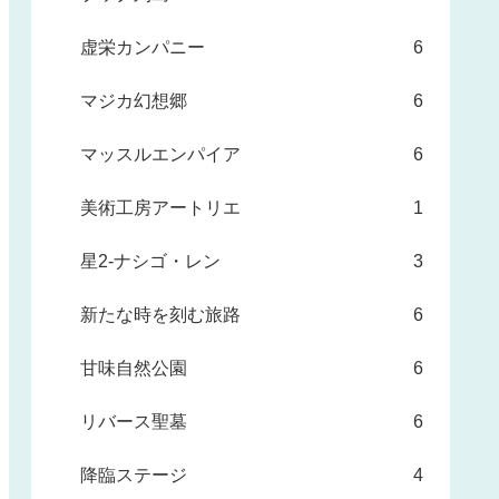
虚栄カンパニー
6
マジカ幻想郷
6
マッスルエンパイア
6
美術工房アートリエ
1
星2-ナシゴ・レン
3
新たな時を刻む旅路
6
甘味自然公園
6
リバース聖墓
6
降臨ステージ
4