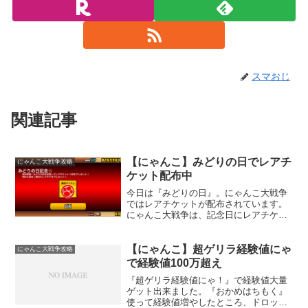
スマおじ
関連記事
【にゃんこ】みどりの日でレアチ
にゃんこ大戦争攻略
ケット配布中
今日は『みどりの日』。にゃんこ大戦争
ではレアチケットが配布されています。
にゃんこ大戦争は、記念日にレアチケッ
トが配布される事が多く、無料でレアガ
チャが引けます。サービスがとても良い
ゲームですよね。早速、使ってみる。ね
【にゃんこ】超ゲリラ経験値にゃ
にゃんこ大戦争攻略
こ海賊やっぱりねこ海賊で...
で経験値100万超え
『超ゲリラ経験値にゃ！』で経験値大量
ゲット出来ました。『おかめはちもく』
使って経験値増やしたところ、ドロップ