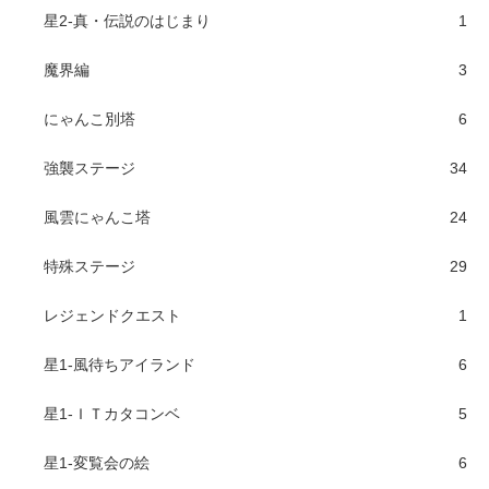
星2-真・伝説のはじまり
1
魔界編
3
にゃんこ別塔
6
強襲ステージ
34
風雲にゃんこ塔
24
特殊ステージ
29
レジェンドクエスト
1
星1-風待ちアイランド
6
星1-ＩＴカタコンベ
5
星1-変覧会の絵
6