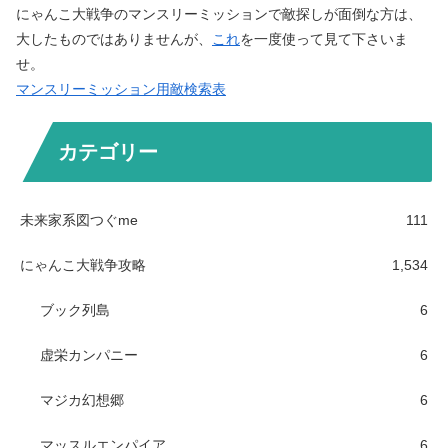
にゃんこ大戦争のマンスリーミッションで敵探しが面倒な方は、
大したものではありませんが、
これ
を一度使って見て下さいま
せ。
マンスリーミッション用敵検索表
カテゴリー
未来家系図つぐme
111
にゃんこ大戦争攻略
1,534
ブック列島
6
虚栄カンパニー
6
マジカ幻想郷
6
マッスルエンパイア
6