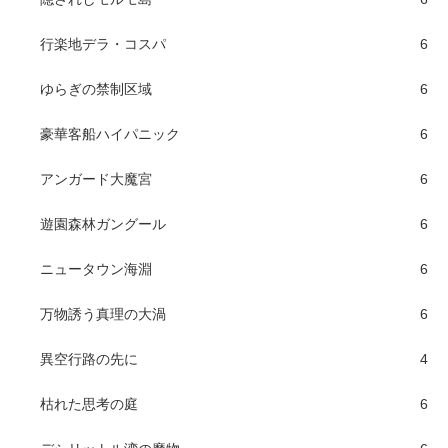
行楽地デラ・コスパ
6
ゆらぎの禁制区域
6
豪華客船ハイパニック
6
アンガード大魔宮
6
遊園森林ガングール
6
ニュータウン海淵
6
万物誘う真理の大渦
6
異空行路の先に
4
枯れた思考の庭
6