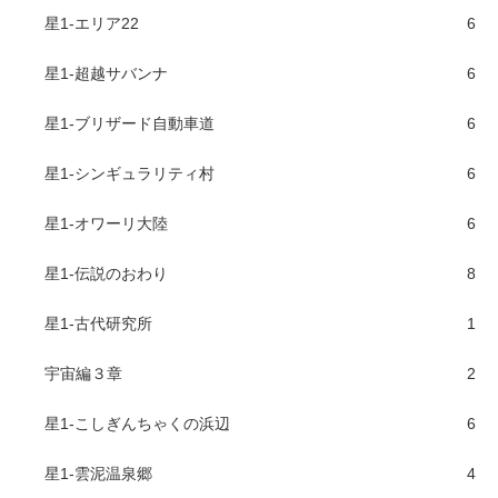
星1-エリア22
6
星1-超越サバンナ
6
星1-ブリザード自動車道
6
星1-シンギュラリティ村
6
星1-オワーリ大陸
6
星1-伝説のおわり
8
星1-古代研究所
1
宇宙編３章
2
星1-こしぎんちゃくの浜辺
6
星1-雲泥温泉郷
4