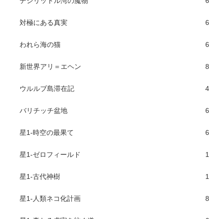
デシリットル湾の魔物
6
対極にある真実
6
われら海の猫
6
新世界アリ＝エヘン
8
ウルルブ島滞在記
4
バリチッチ盆地
6
星1-時空の最果て
6
星1-ゼロフィールド
1
星1-古代神樹
1
星1-人類ネコ化計画
8