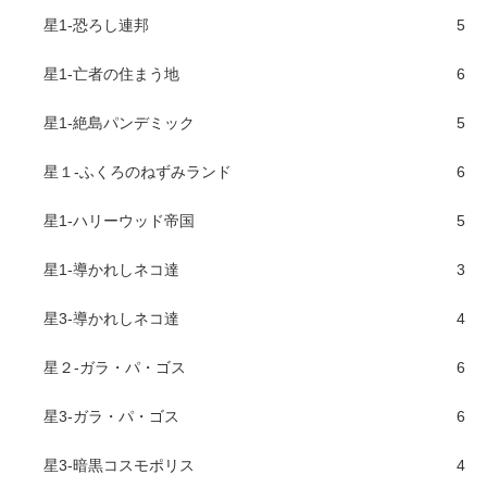
星1-恐ろし連邦
5
星1-亡者の住まう地
6
星1-絶島パンデミック
5
星１-ふくろのねずみランド
6
星1-ハリーウッド帝国
5
星1-導かれしネコ達
3
星3-導かれしネコ達
4
星２-ガラ・パ・ゴス
6
星3-ガラ・パ・ゴス
6
星3-暗黒コスモポリス
4