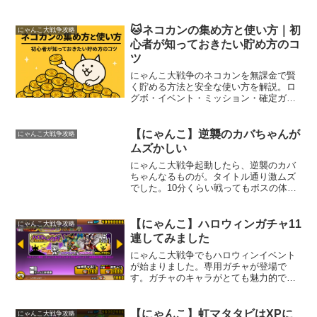
経験値もたまたま良くて、合計1,146,200
もの経験値になりました。クリアの経験
値が616,200で、ドロップ経験値が
🐱ネコカンの集め方と使い方｜初
にゃんこ大戦争攻略
530,00...
心者が知っておきたい貯め方のコ
ツ
にゃんこ大戦争のネコカンを無課金で賢
く貯める方法と安全な使い方を解説。ロ
グボ・イベント・ミッション・確定ガチ
ャ活用術までやさしく紹介。
【にゃんこ】逆襲のカバちゃんが
にゃんこ大戦争攻略
ムズかしい
にゃんこ大戦争起動したら、逆襲のカバ
ちゃんなるものが。タイトル通り激ムズ
でした。10分くらい戦ってもボスの体力
が80%以上残ってた。（コンティニュー
するときに残り体力でますでしょ。全然
減ってなくてビックリ。）どうやって倒
【にゃんこ】ハロウィンガチャ11
にゃんこ大戦争攻略
すのかな。私には勝て...
連してみました
にゃんこ大戦争でもハロウィンイベント
が始まりました。専用ガチャが登場で
す。ガチャのキャラがとても魅力的で
す。今回逃すと来年まで無いのかな～と
考えると回さずにはいられません
（笑）。「デビルサンディア」が欲し
【にゃんこ】虹マタタビはXPに
にゃんこ大戦争攻略