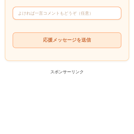
こ
の
フ
ィ
ー
ル
スポンサーリンク
ド
は
空
の
ま
ま
に
し