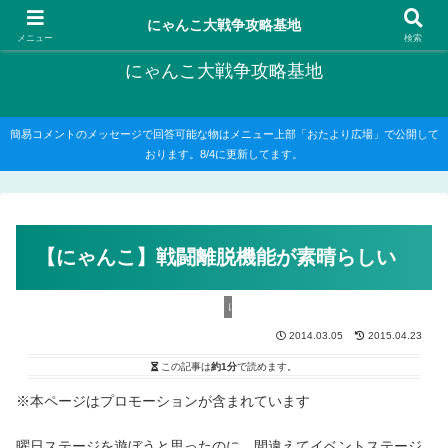
にゃんこ大戦争の攻略がメインですが、他のゲームの記事もたまに書いてます
にゃんこ大戦争攻略基地
メニュー
検索
にゃんこ大戦争攻略基地
簡易コメントのメッセージで回答可能な物はメニュー上部「おたより広場」で公開して
おります。8/4に更新してます。
【にゃんこ】戦闘離脱機能が素晴らしい
にゃんこ大戦争攻略
2014.03.05
2015.04.23
この記事は
約1分
で読めます。
※本ページはプロモーションが含まれています
曜日ステージを遊ぼうと思ったのに、間違えてイベントステージ