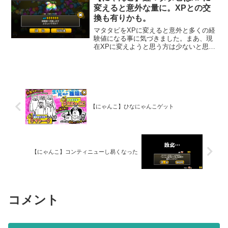
い。11連やってしまいました。結果を...
変えると意外な量に。XPとの交
換も有りかも。
マタタビをXPに変えると意外と多くの経
験値になる事に気づきました。まあ、現
在XPに変えようと思う方は少ないと思い
ますが、参考程度に調べてみました。ま
ず「マタタビの種」をXPに変えると１つ
5000XPです。それから「マタタビ」は、
XPに変える...
【にゃんこ】ひなにゃんこゲット
【にゃんこ】コンティニューし易くなった
コメント