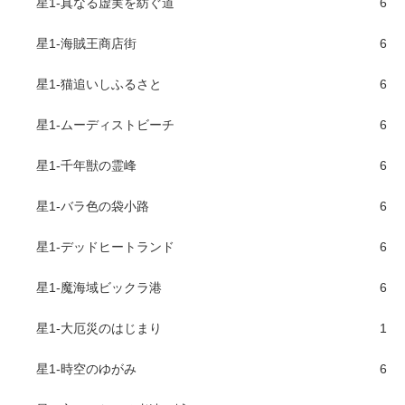
星1-真なる虚実を紡ぐ道
6
星1-海賊王商店街
6
星1-猫追いしふるさと
6
星1-ムーディストビーチ
6
星1-千年獣の霊峰
6
星1-バラ色の袋小路
6
星1-デッドヒートランド
6
星1-魔海域ビックラ港
6
星1-大厄災のはじまり
1
星1-時空のゆがみ
6