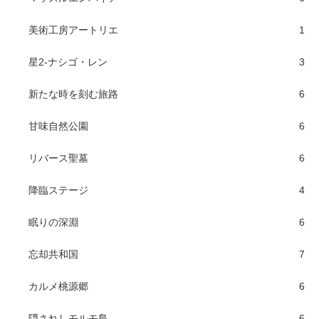
美術工房アートリエ
1
星2-ナシゴ・レン
3
新たな時を刻む旅路
6
甘味自然公園
6
リバース聖墓
6
降臨ステージ
4
眠りの深淵
6
忘却共和国
7
カルメ桃源郷
6
隠されしモルモ島
6