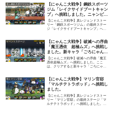
てきますｗ。
【にゃんこ大戦争】鋼鉄スポーツ
星1-鋼鉄スポーツジム
ジム「レイクサイドブートキャン
プ」へ挑戦しました。ニャンピュ
ーター使用。
【にゃんこ大戦争】真レジェンドストー
リー「鋼鉄スポーツジム」の最終ステー
ジ「レイクサイドブートキャンプ」へ挑
戦しました。ここは、なんとメタルのコ
アラッキョが出てきます。居たら嫌だな
って敵が出てきてしまいました。
【にゃんこ大戦争】破滅への序曲
イベントステージ
「魔王憑依 超極ムズ」へ挑戦し
ました。新キャラ「ごろにゃん」
を獲得出来るステージです。
【にゃんこ大戦争】破滅への序曲「魔王
憑依超極ムズ」へ挑戦しました。ここ
は、クリアすると新キャラ「ごろにゃ
ん」をたまに獲得出来ます。早速、挑戦
してみました。烈波を撃ってくる「悪の
ネコ帝王」登場です。
【にゃんこ大戦争】マリン官邸
星1-マリン官邸
「マルチテトラポッド」へ挑戦し
ました。
【にゃんこ大戦争】真レジェンドストー
リー「マリン官邸」の最終ステージ「マ
ルチテトラポッド」へ挑戦しました。こ
こも「ニャンピューター」でクリアして
みました。クリア後に思いましたが「ニ