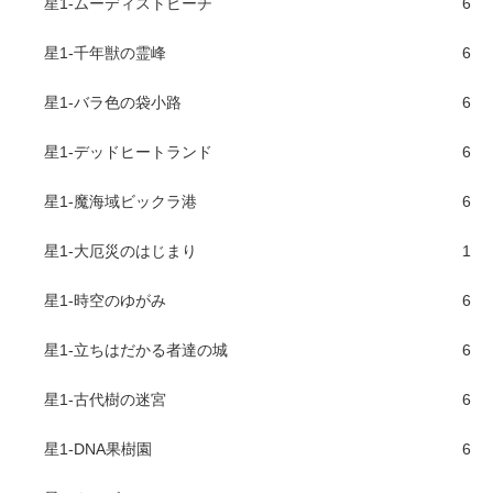
星1-ムーディストビーチ
6
星1-千年獣の霊峰
6
星1-バラ色の袋小路
6
星1-デッドヒートランド
6
星1-魔海域ビックラ港
6
星1-大厄災のはじまり
1
星1-時空のゆがみ
6
星1-立ちはだかる者達の城
6
星1-古代樹の迷宮
6
星1-DNA果樹園
6