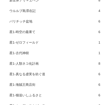
新世界アリ＝エヘン
8
ウルルブ島滞在記
4
バリチッチ盆地
6
星1-時空の最果て
6
星1-ゼロフィールド
1
星1-古代神樹
1
星1-人類ネコ化計画
8
星1-真なる虚実を紡ぐ道
6
星1-海賊王商店街
6
星1-猫追いしふるさと
6