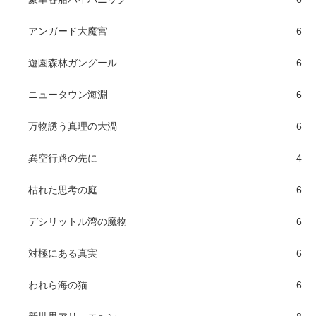
アンガード大魔宮
6
遊園森林ガングール
6
ニュータウン海淵
6
万物誘う真理の大渦
6
異空行路の先に
4
枯れた思考の庭
6
デシリットル湾の魔物
6
対極にある真実
6
われら海の猫
6