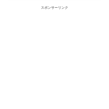
ル
スポンサーリンク
ド
は
空
の
ま
ま
に
し
て
く
だ
さ
い
。