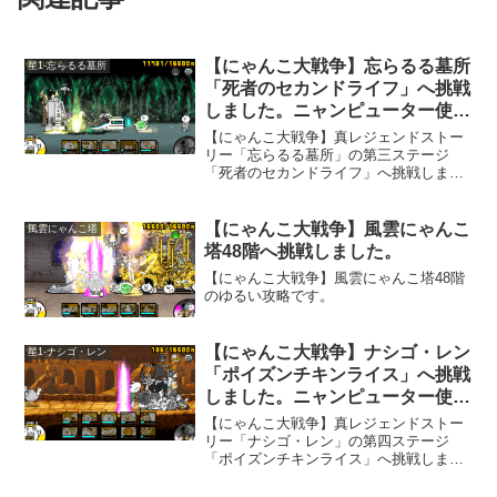
【にゃんこ大戦争】忘らるる墓所
星1-忘らるる墓所
「死者のセカンドライフ」へ挑戦
しました。ニャンピューター使
用。
【にゃんこ大戦争】真レジェンドストー
リー「忘らるる墓所」の第三ステージ
「死者のセカンドライフ」へ挑戦しまし
た。ゾンビ戦が続きます。ここは白い
敵、ゾンビ、古代種が登場します。なん
だかステージが凄く広いです。「墓手太
【にゃんこ大戦争】風雲にゃんこ
風雲にゃんこ塔
郎」と「墓手花子」が出てきますので、
塔48階へ挑戦しました。
エンジェル砲の出番です。
【にゃんこ大戦争】風雲にゃんこ塔48階
のゆるい攻略です。
【にゃんこ大戦争】ナシゴ・レン
星1-ナシゴ・レン
「ポイズンチキンライス」へ挑戦
しました。ニャンピューター使
用。
【にゃんこ大戦争】真レジェンドストー
リー「ナシゴ・レン」の第四ステージ
「ポイズンチキンライス」へ挑戦しまし
た。ステージ名から毒撃を使う敵が出て
きそうだなと思いましたが、予想通り出