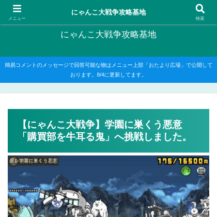
にゃんこ大戦争の攻略がメインですが、他のゲームの記事もたまに書いてます
にゃんこ大戦争攻略基地
メニュー
検索
にゃんこ大戦争攻略基地
簡易コメントのメッセージで回答可能な物はメニュー上部「おたより広場」で公開して
おります。8/4に更新してます。
【にゃんこ大戦争】学園に巣くう悪意
「購買部を牛耳る鬼」へ挑戦しました。
星1-学園に巣くう悪意