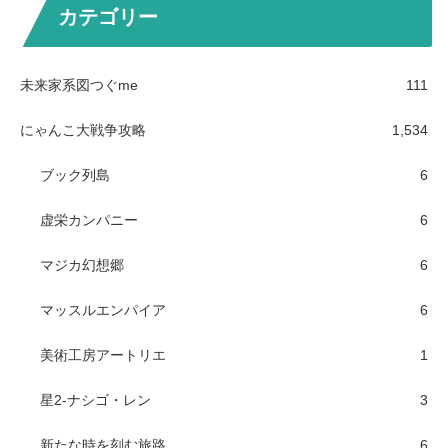
カテゴリー
未来家系図つぐme
111
にゃんこ大戦争攻略
1,534
ブック列島
6
虚栄カンパニー
6
マジカ幻想郷
6
マッスルエンパイア
6
美術工房アートリエ
1
星2-ナシゴ・レン
3
新たな時を刻む旅路
6