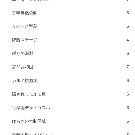
甘味自然公園
6
リバース聖墓
6
降臨ステージ
4
眠りの深淵
6
忘却共和国
7
カルメ桃源郷
6
隠されしモルモ島
6
行楽地デラ・コスパ
6
ゆらぎの禁制区域
6
豪華客船ハイパニック
6