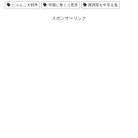
にゃんこ大戦争
学園に巣くう悪意
購買部を牛耳る鬼
スポンサーリンク