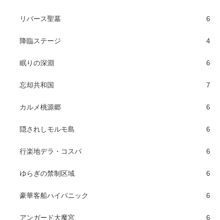
リバース聖墓
6
降臨ステージ
4
眠りの深淵
6
忘却共和国
7
カルメ桃源郷
6
隠されしモルモ島
6
行楽地デラ・コスパ
6
ゆらぎの禁制区域
6
豪華客船ハイパニック
6
アンガード大魔宮
6