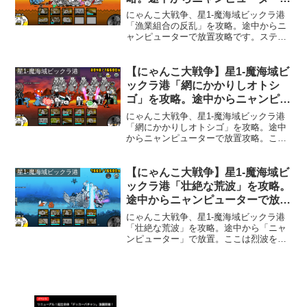
放置。
にゃんこ大戦争、星1-魔海域ビックラ港
「漁業組合の反乱」を攻略。途中からニ
ャンピューターで放置攻略です。ステー
ジ開始後に「竜宮超獣キングガメレオ
ン」と「獄炎鬼にゃんま」を生産出来る
お金を貯めるのが重要で、お金が貯まっ
【にゃんこ大戦争】星1-魔海域ビ
星1-魔海域ビックラ港
たら後はニャンピューターで楽出来まし
ックラ港「網にかかりしオトシ
た。でも、アイテム使用無しだと難しい
ゴ」を攻略。途中からニャンピュ
ステージです。
ーターで放置。
にゃんこ大戦争、星1-魔海域ビックラ港
「網にかかりしオトシゴ」を攻略。途中
からニャンピューターで放置攻略。ここ
で初登場の敵「デビルカツヤ」が出てき
ます。「デビルカツヤ」は、悪魔版の
「タッちゃん」と言えそうですが、バリ
【にゃんこ大戦争】星1-魔海域ビ
星1-魔海域ビックラ港
アは使うし停止はしてくるし、かなり厄
ックラ港「壮絶な荒波」を攻略。
介なやつでした。
途中からニャンピューターで放
置。
にゃんこ大戦争、星1-魔海域ビックラ港
「壮絶な荒波」を攻略。途中から「ニャ
ンピューター」で放置。ここは烈波を撃
ってくる敵が多く、かなり苦戦しまし
た。「マデューさん」という敵が出てき
ますが、この敵がかなり強いです。