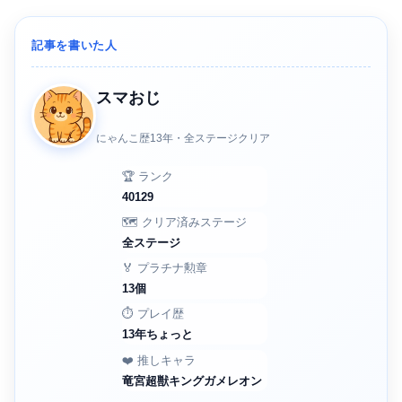
記事を書いた人
スマおじ
にゃんこ歴13年・全ステージクリア
🏆 ランク
40129
🗺️ クリア済みステージ
全ステージ
🏅 プラチナ勲章
13個
⏱️ プレイ歴
13年ちょっと
❤️ 推しキャラ
竜宮超獣キングガメレオン