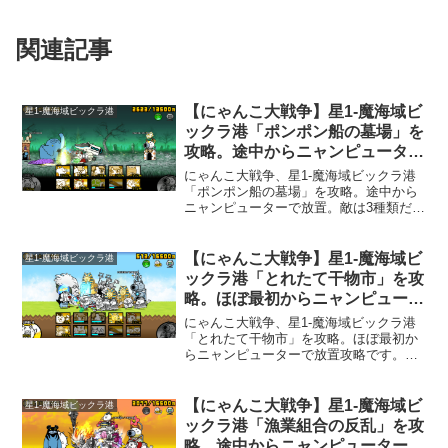
関連記事
【にゃんこ大戦争】星1-魔海域ビ
星1-魔海域ビックラ港
ックラ港「ポンポン船の墓場」を
攻略。途中からニャンピューター
で放置。
にゃんこ大戦争、星1-魔海域ビックラ港
「ポンポン船の墓場」を攻略。途中から
ニャンピューターで放置。敵は3種類だけ
なので、じっくり攻めれば楽なステージ
です。
【にゃんこ大戦争】星1-魔海域ビ
星1-魔海域ビックラ港
ックラ港「とれたて干物市」を攻
略。ほぼ最初からニャンピュータ
ーで放置。
にゃんこ大戦争、星1-魔海域ビックラ港
「とれたて干物市」を攻略。ほぼ最初か
らニャンピューターで放置攻略です。テ
バムラサキホネツバメが凄く厄介です
が、無限には出てこないので、倒しきっ
たらクリアは楽になります。
【にゃんこ大戦争】星1-魔海域ビ
星1-魔海域ビックラ港
ックラ港「漁業組合の反乱」を攻
略。途中からニャンピューターで