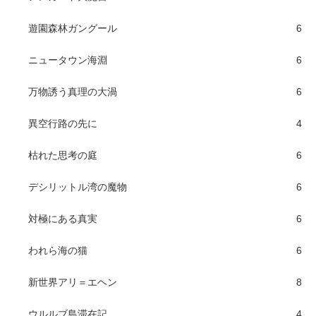
遊園森林ガングール
6
ニュータウン海淵
6
万物誘う真理の大渦
6
異空行路の先に
4
枯れた思考の庭
6
デシリットル湾の魔物
6
対極にある真実
6
われら海の猫
6
新世界アリ＝エヘン
8
ウルルブ島滞在記
4