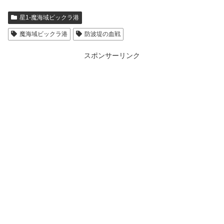
星1-魔海域ビックラ港
魔海域ビックラ港
防波堤の血戦
スポンサーリンク